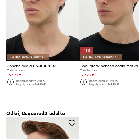
-13%
EXTRA -10 %* s kodo OFF
EXTRA -10 %* s kodo OFF
Sončna očala DSQUARED2
Dsquared2 sončna očala moška
Trenutna cena:
Trenutna cena:
159,90 €
129,90 €
Redna cena:
249,90 €
Redna cena:
209,90 €
Najnižja cena:
169,90 €
Najnižja cena:
149,90 €
Odkrij Dsquared2 izdelke