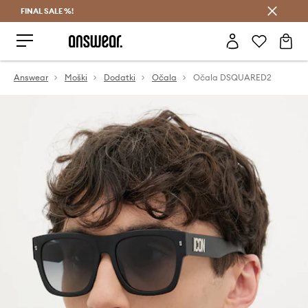
FINAL SALE %!
Prihrani z vpisom v Answear Club >
Answear
Moški
Dodatki
Očala
Očala DSQUARED2