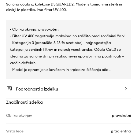
Sončna očala iz kolekcije DSQUARED2. Model s toniranimi stekli in
okvirji iz plastike. Ima filter UV 400.
- Oblika okvirja: pravokoten.
- Filter UV 400 zagotavlja maksimalno zaščito pred sončnimi žarki.
- Kategorija 3 (prepušča 8-18 % svetlobe) - najpogostejša
kategorija senčnih filtrov in najbolj vsestranska. Očala Cat.3 so
idealna za sončne dni pri vsakodnevni uporabi in na počitnicah v
vročih deželah.
- Model je opremljen s kovčkom in krpico za čiščenje očal.
Podrobnosti o izdelku
Značilnosti izdelka
Oblika okvirjev
pravokotni
Vrsta leče
gradientna