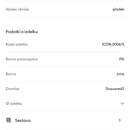
Vzorec okvirja
gladek
Podatki o izdelku
Koda izdelka
ICON.0004/S
Barva proizvajalca
P5I
Barva
črna
Znamka
Dsquared2
ID izdelka
Sestava