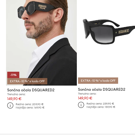
-11%
EXTRA -10 %* s kodo OFF
EXTRA -10 %* s kodo OFF
Sončna očala DSQUARED2
Sončna očala DSQUARED2
Trenutna cena:
Trenutna cena:
149,90 €
149,90 €
Redna cena:
239,90 €
Redna cena:
209,90 €
Najnižja cena:
159,90 €
Najnižja cena:
169,90 €