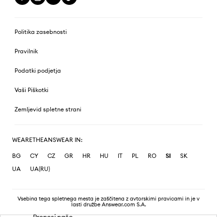
Politika zasebnosti
Pravilnik
Podatki podjetja
Vaši Piškotki
Zemljevid spletne strani
WEARETHEANSWEAR IN:
BG
CY
CZ
GR
HR
HU
IT
PL
RO
SI
SK
UA
UA(RU)
Vsebina tega spletnega mesta je zaščitena z avtorskimi pravicami in je v
lasti družbe Answear.com S.A.
Prenesi našo