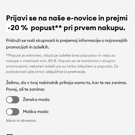
Prijavi se na naše e-novice in prejmi
-20 %
popust** pri prvem nakupu.
Pridruži se naši skupnosti in prejemaj informacije o najnovejših
promocijah in izdelkih.
**Popust je enkraten, vključuje izdelke brez popustov in velja za
nakupe v vrednosti min. 80 €. Popust se ne kombinira z drugimi
promocijami, nekateri izdelki pa so lahko izključeni iz popusta. Za
podrobnosti glej stran:
izključitve iz promocije
.
Želimo, da v tvoj nabiralnik prihaja samo to, kar te res zanima.
Povej, ali te zanima:
Ženska moda
Moška moda
Izbira ni obvezna.