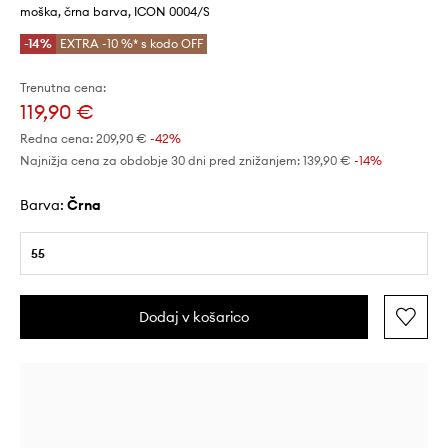
moška, črna barva, ICON 0004/S
-14%
EXTRA -10 %* s kodo OFF
Trenutna cena:
119,90 €
Redna cena:
209,90 €
-42%
Najnižja cena za obdobje 30 dni pred znižanjem:
139,90 €
 -14%
Barva:
črna
55
Dodaj v košarico