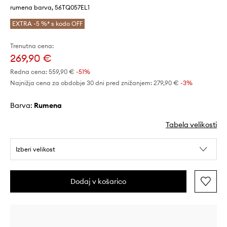
rumena barva, 56TQ057EL1
EXTRA -5 %* s kodo OFF
Trenutna cena:
269,90 €
Redna cena:
559,90 €
-51%
Najnižja cena za obdobje 30 dni pred znižanjem:
279,90 €
 -3%
Barva:
rumena
Tabela velikosti
Izberi velikost
Dodaj v košarico