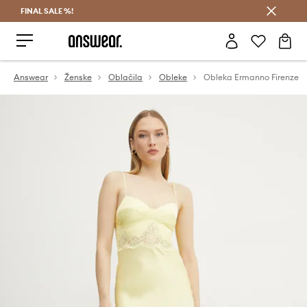
FINAL SALE %!
Prihrani z vpisom v Answear Club >
Answear
Ženske
Oblačila
Obleke
Obleka Ermanno Firenze