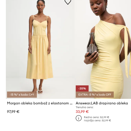
-35%
-15 %* s kodo: OFF
EXTRA -5 %* s kodo OFF
Morgan obleka bombaž z elastanom RDADY
Answear.LAB drapirana obleka
Trenutna cena:
97,99 €
33,99 €
Redna cena:
52,99 €
Najnižja cena:
52,99 €