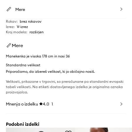
Mere
Rokav
:
brez rokavov
Izrez
:
V-izrez
Kroj modela
:
razširjen
Mere
Manekenka je visoka 178 cm in nosi 36
Standardna velikost
Priporočamo, da izbereš velikost, ki jo običajno nosiš.
Velikosti, prikazane v trgovini, so preračunane po standardni evropski
tabeli velikosti. Na etiketi dostavljenega izdelka je originalna oznaka
proizvajalca.
Mnenja o izdelku
4.0
1
Podobni izdelki