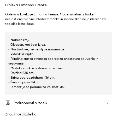
Obleka Ermanno Firenze
Obleka iz kolekcije Ermanno Firenze. Model izdelan iz tanke,
neelastične tkanine. Model iz mehke in zračne tkanine je idealen za
toplejše letne čase.
- Nabran kroj.
- Okrasen, koničast izrez.
- Nastavljive, nesnemljive naramnice.
- Vstavki iz čipke.
- Priročna kratka stranska zadrga za enostavno obuvanje in
sezuvanje.
- Model z vložki iz satenaste tkanine.
- Dolžina: 130 cm.
- Širina pod pazduhami: 36 cm.
- Širina v pasu: 34 cm.
- Dimenzije so podane za velikost: 36.
Podrobnosti o izdelku
Značilnosti izdelka