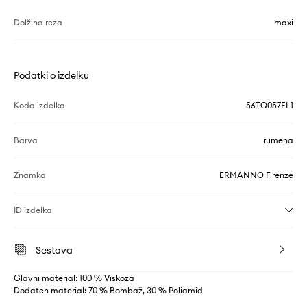
Dolžina reza
maxi
Podatki o izdelku
Koda izdelka
56TQ057EL1
Barva
rumena
Znamka
ERMANNO Firenze
ID izdelka
Sestava
Glavni material: 100 % Viskoza
Dodaten material: 70 % Bombaž, 30 % Poliamid