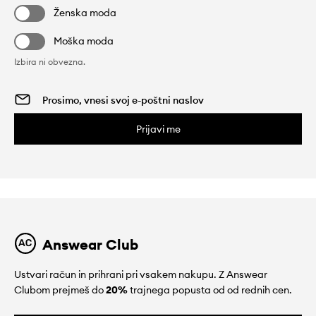
Ženska moda
Moška moda
Izbira ni obvezna.
Prijavi me
Answear Club
Ustvari račun in prihrani pri vsakem nakupu. Z Answear
Clubom prejmeš do
20%
trajnega popusta od od rednih cen.