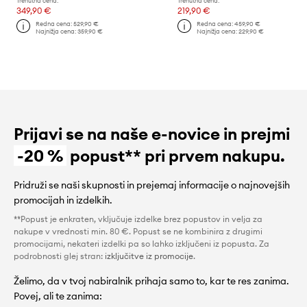
Trenutna cena:
Trenutna cena:
349,90 €
219,90 €
Redna cena:
529,90 €
Redna cena:
459,90 €
Najnižja cena:
359,90 €
Najnižja cena:
229,90 €
Prijavi se na naše e-novice in prejmi
-20 %
popust** pri prvem nakupu.
Pridruži se naši skupnosti in prejemaj informacije o najnovejših
promocijah in izdelkih.
**Popust je enkraten, vključuje izdelke brez popustov in velja za
nakupe v vrednosti min. 80 €. Popust se ne kombinira z drugimi
promocijami, nekateri izdelki pa so lahko izključeni iz popusta. Za
podrobnosti glej stran:
izključitve iz promocije
.
Želimo, da v tvoj nabiralnik prihaja samo to, kar te res zanima.
Povej, ali te zanima: