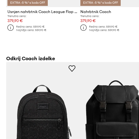
EXTRA -5 %* s kodo OFF
EXTRA -5 %* s kodo OFF
Usnjen nahrbtnik Coach League Flap Backpack
Nahrbtnik Coach
Trenutna cena:
Trenutna cena:
379,90 €
379,90 €
Redna cena:
559,90 €
Redna cena:
559,90 €
Najnižja cena:
559,90 €
Najnižja cena:
559,90 €
Odkrij Coach izdelke