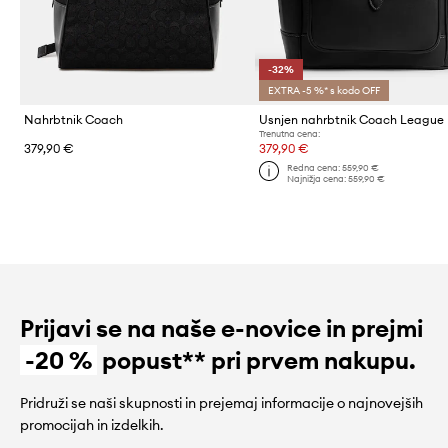
-32%
EXTRA -5 %* s kodo OFF
Nahrbtnik Coach
Trenutna cena:
379,90 €
379,90 €
Redna cena:
559,90 €
Najnižja cena:
559,90 €
Prijavi se na naše e-novice in prejmi
-20 %
popust** pri prvem nakupu.
Pridruži se naši skupnosti in prejemaj informacije o najnovejših
promocijah in izdelkih.