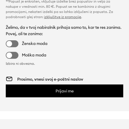
**Popust je enkraten, vključuje izdelke brez popustov in velja za
nakupe v vrednosti min. 80 €. Popust se ne kombinira z drugimi
promocijami, nekateri izdelki pa so lahko izključeni iz popusta. Za
podrobnosti glej stran:
izključitve iz promocije
.
Želimo, da v tvoj nabiralnik prihaja samo to, kar te res zanima.
Povej, ali te zanima:
Ženska moda
Moška moda
Izbira ni obvezna.
Prijavi me