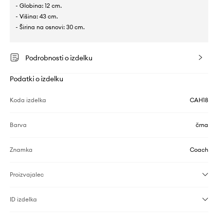
- Globina: 12 cm.
- Višina: 43 cm.
- Širina na osnovi: 30 cm.
Podrobnosti o izdelku
Podatki o izdelku
Koda izdelka
CAH18
Barva
črna
Znamka
Coach
Proizvajalec
ID izdelka