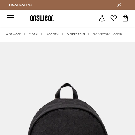
FINAL SALE %!
Prihrani z vpisom v Answear Club >
Answear
Moški
Dodatki
Nahrbtniki
Nahrbtnik Coach