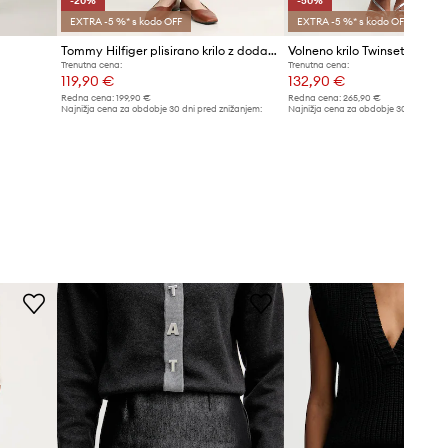
-20%
-50%
EXTRA -5 %* s kodo OFF
EXTRA -5 %* s kodo OFF
Tommy Hilfiger plisirano krilo z dodatkom volne
Volneno krilo Twinset
Trenutna cena:
Trenutna cena:
119,90 €
132,90 €
Redna cena:
199,90 €
Redna cena:
265,90 €
Najnižja cena za obdobje 30 dni pred znižanjem:
Najnižja cena za obdobje 30 dni pred 
149,90 €
265,90 €