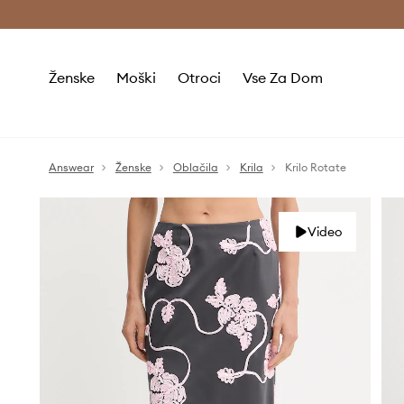
Brezplačna dostava in vračila (v vrednosti 80 € in več) >
Ženske
Moški
Otroci
Vse Za Dom
Answear
Ženske
Oblačila
Krila
Krilo Rotate
Video