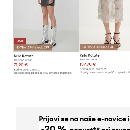
-10%
EXTRA -5 %* s kodo OFF
EXTRA -5 %* s kodo OFF
Krilo Rotate
Krilo Rotate
Trenutna cena:
Trenutna cena:
139,90 €
71,90 €
Redna cena:
259,90 €
Redna cena:
219,90 €
Najnižja cena za obdobje 30 dni pred zni
Najnižja cena za obdobje 30 dni pred znižanjem:
149,90 €
79,99 €
Prijavi se na naše e-novice 
-20 %
popust** pri prve