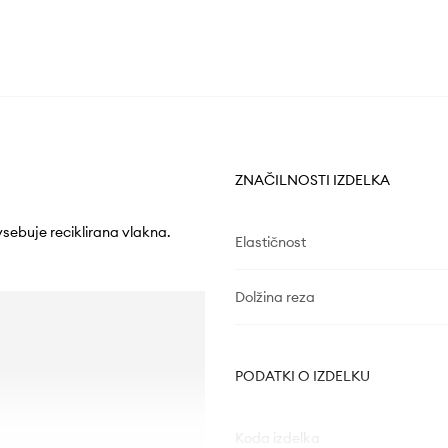
ZNAČILNOSTI IZDELKA
 vsebuje reciklirana vlakna.
Elastičnost
Dolžina reza
PODATKI O IZDELKU
Koda izdelka