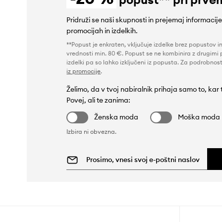
Pridruži se naši skupnosti in prejemaj informacij
promocijah in izdelkih.
**Popust je enkraten, vključuje izdelke brez popustov i
vrednosti min. 80 €. Popust se ne kombinira z drugimi 
izdelki pa so lahko izključeni iz popusta. Za podrobnost
iz promocije
.
Želimo, da v tvoj nabiralnik prihaja samo to, kar
Povej, ali te zanima:
Ženska moda
Moška moda
Izbira ni obvezna.