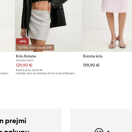
-40%
EXTRA -5 %* s kodo OFF
Krilo Rotate
Rotate krilo
Trenutna cena:
129,90 €
199,90 €
Redna cena:
219,90 €
žanjem:
Najnižja cena za obdobje 30 dni pred znižanjem:
219,90 €
in prejmi
m nakupu.