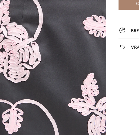
€
BR
VRA