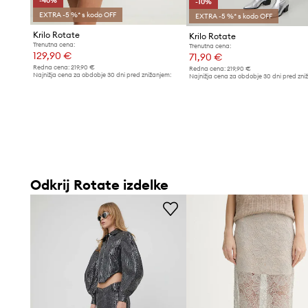
-40%
-10%
EXTRA -5 %* s kodo OFF
EXTRA -5 %* s kodo OFF
Krilo Rotate
Krilo Rotate
Trenutna cena:
Trenutna cena:
129,90 €
71,90 €
Redna cena:
219,90 €
Redna cena:
219,90 €
Najnižja cena za obdobje 30 dni pred znižanjem:
Najnižja cena za obdobje 30 dni pred zni
219,90 €
79,99 €
Odkrij Rotate izdelke