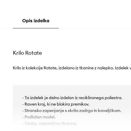
Opis izdelka
Krilo Rotate
Krilo iz kolekcije Rotate, izdelano iz tkanine z nalepko. Izdelek
- Ta izdelek je delno izdelan iz recikliranega poliestra.
- Raven kroj, ki ne blokira premikov.
- Stransko zapenjanje s skrito zadrgo in kaveljčkom.
- Podložen model.
- Tanka, neelastična tkanina.