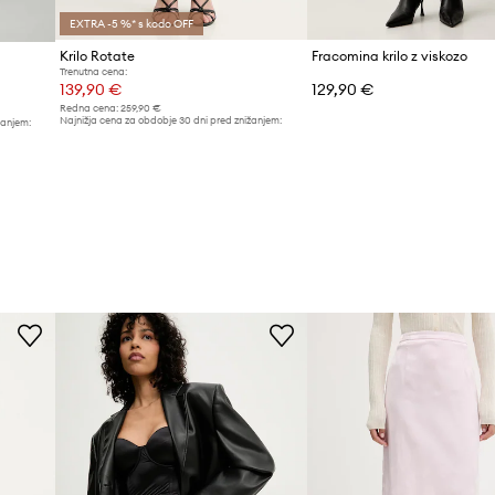
EXTRA -5 %* s kodo OFF
Krilo Rotate
Fracomina krilo z viskozo
Trenutna cena:
139,90 €
129,90 €
Redna cena:
259,90 €
Najnižja cena za obdobje 30 dni pred znižanjem:
žanjem:
149,90 €