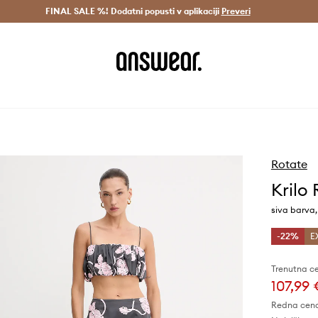
Dostava v 3 dneh >
FINAL SALE %! Dodatni popusti v aplikaciji
Prihrani z vpisom v Answear Club >
Preveri
Rotate
Krilo
siva barva,
-22%
E
Trenutna c
107,99
Redna cen