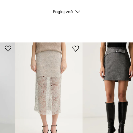
Poglej več
Barva
Znamka
Proizvajalec
ID izdelka