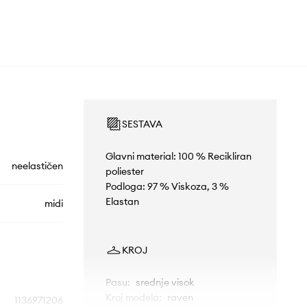
SESTAVA
Glavni material: 100 % Recikliran
neelastičen
poliester
Podloga: 97 % Viskoza, 3 %
Elastan
midi
KROJ
Pasu
:
srednje visok
Kroj modela
:
raven
1136971206