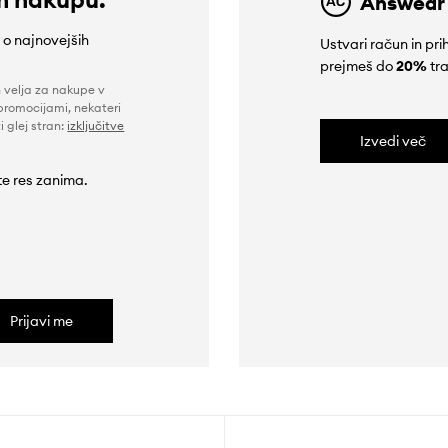
Answear
e o najnovejših
Ustvari račun in p
prejmeš do
20%
tra
n velja za nakupe v
promocijami, nekateri
i glej stran:
izključitve
Izvedi več
 te res zanima.
Prijavi me