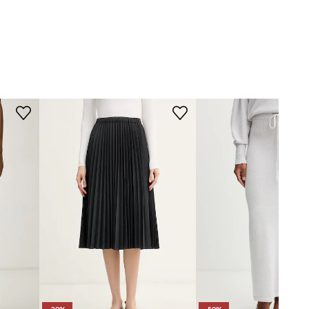
siva
MERE
Rotate
Manekenka je visoka 176 cm in
nosi 36
Standardna velikost
Priporočamo, da izbereš velikost, ki jo
običajno nosiš.
Tabela velikosti