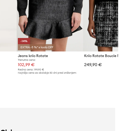
-14%
EXTRA -5 %* s kodo OFF
Jeans krilo Rotate
Krilo Rotate Boucle Mini
Trenutna cena:
102,99 €
249,90 €
Redna cena:
199,90 €
Najnižja cena za obdobje 30 dni pred znižanjem:
119,90 €