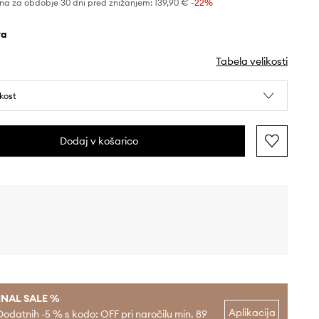
na za obdobje 30 dni pred znižanjem:
139,90 €
 -22%
va
Tabela velikosti
ikost
Dodaj v košarico
INAL SALE %
Aplikacija
Dodatnih -5 % s kodo: OFF pri naročilu min. 89