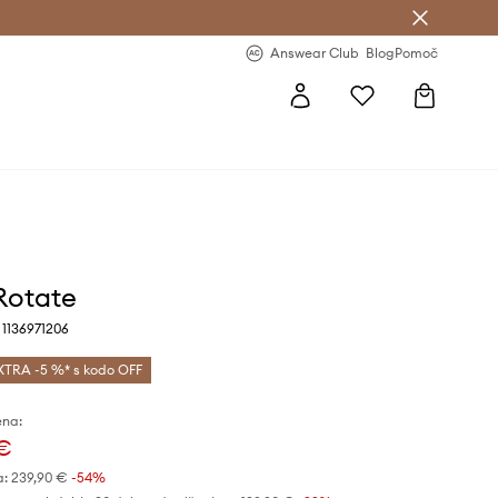
-20 % na prvo naročilo >
Premium Fashion Benefits >
Answear Club
Blog
Pomoč
 Rotate
 1136971206
XTRA -5 %* s kodo OFF
ena:
 €
a:
239,90 €
-54%