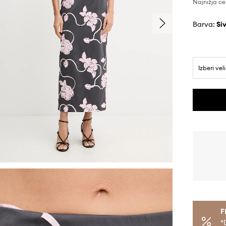
Najnižja ce
Barva:
si
Izberi vel
F
*