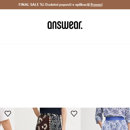
Dostava v 3 dneh >
FINAL SALE %! Dodatni popusti v aplikaciji
Prihrani z vpisom v Answear Club >
Preveri