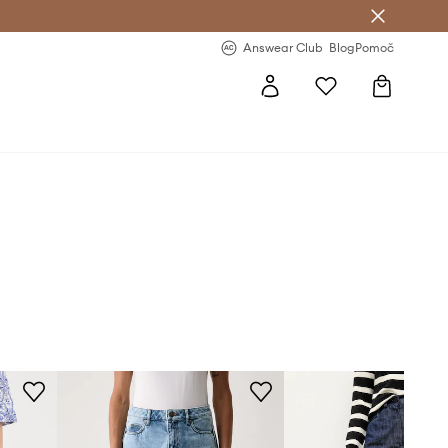
-20 % na prvo naročilo >
Premium Fashion Benefits >
Answear Club
Blog
Pomoč