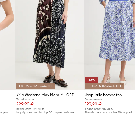
Znamka
Proizvajalec
ID izdelka
-13%
EXTRA -5 %* s kodo OFF
EXTRA -5 %* s kodo OFF
Krilo Weekend Max Mara MILORD
Joop! krilo bombažno
Trenutna cena:
Trenutna cena:
229,90 €
129,90 €
Redna cena:
328,90 €
Redna cena:
209,90 €
žanjem:
Najnižja cena za obdobje 30 dni pred znižanjem:
Najnižja cena za obdobje 30 dni pred z
249,90 €
149,90 €