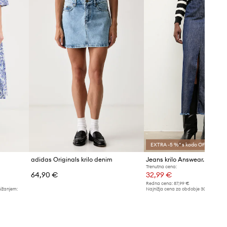
tabeli velikosti. Na etiketi
Gaudi
dostavljenega izdelka je originalna
oznaka proizvajalca.
Tabela velikosti
EXTRA -5 %* s kodo OFF
adidas Originals krilo denim
Jeans krilo Answear.LAB
Trenutna cena:
64,90 €
32,99 €
Redna cena:
87,99 €
nižanjem:
Najnižja cena za obdobje 30 dni pred 
33,90 €