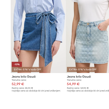
-10%
EXTRA -5 %* s kodo OFF
EXTRA -5 %* s kodo OFF
Jeans krilo Gaudi
Jeans krilo Gaudi
Trenutna cena:
Trenutna cena:
52,99 €
54,99 €
Redna cena:
85,90 €
Redna cena:
129,90 €
Najnižja cena za obdobje 30 dni pred znižanjem:
Najnižja cena za obdobje 30 dni pred zni
58,99 €
60,99 €