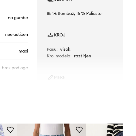
85 % Bombaž, 15 % Poliester
na gumbe
neelastičen
KROJ
Pasu
:
visok
maxi
Kroj modela
:
razširjen
brez podloge
MERE
Manekenka je visoka 175 cm in
nosi 27
Standardna velikost
511BD76003
Priporočamo, da izbereš velikost, ki jo
običajno nosiš.
modra
Velikosti, prikazane v trgovini, so
preračunane po standardni evropski