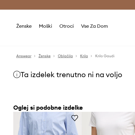
Brezplačna dostava in vračila (v vrednosti 80 € in več) >
Ženske
Moški
Otroci
Vse Za Dom
Answear
Ženske
Oblačila
Krila
Krilo Gaudi
Ta izdelek trenutno ni na voljo
Oglej si podobne izdelke