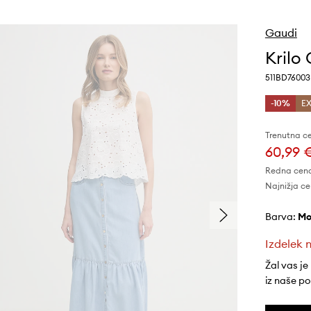
Gaudi
Krilo
511BD76003
-10%
EX
Trenutna c
60,99 
Redna cen
Najnižja ce
Barva:
m
Izdelek n
Žal vas je
iz naše p