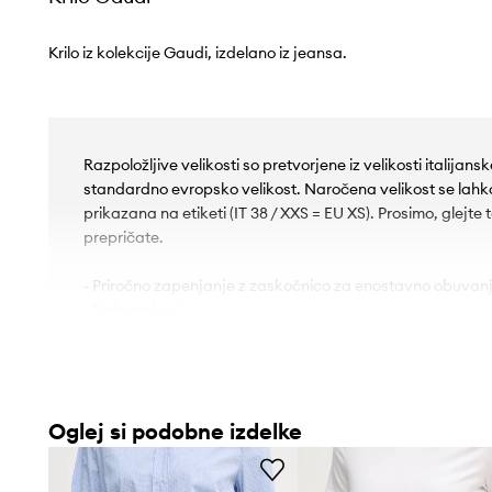
Krilo iz kolekcije Gaudi, izdelano iz jeansa.
Razpoložljive velikosti so pretvorjene iz velikosti italijan
standardno evropsko velikost. Naročena velikost se lahko r
prikazana na etiketi (IT 38 / XXS = EU XS). Prosimo, glejte 
prepričate.
- Priročno zapenjanje z zaskočnico za enostavno obuvanj
- Nabran kroj.
- Model maksi dolžine.
Oglej si podobne izdelke