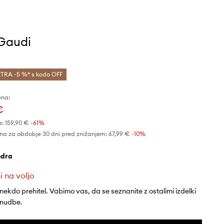
 Gaudi
TRA -5 %* s kodo OFF
ena:
€
a:
159,90 €
-61%
na za obdobje 30 dni pred znižanjem:
67,99 €
 -10%
odra
i na voljo
 nekdo prehitel. Vabimo vas, da se seznanite z ostalimi izdelki
onudbe.