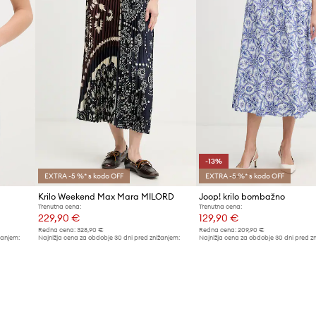
-13%
EXTRA -5 %* s kodo OFF
EXTRA -5 %* s kodo OFF
Krilo Weekend Max Mara MILORD
Joop! krilo bombažno
Trenutna cena:
Trenutna cena:
229,90 €
129,90 €
Redna cena:
328,90 €
Redna cena:
209,90 €
žanjem:
Najnižja cena za obdobje 30 dni pred znižanjem:
Najnižja cena za obdobje 30 dni pred z
249,90 €
149,90 €