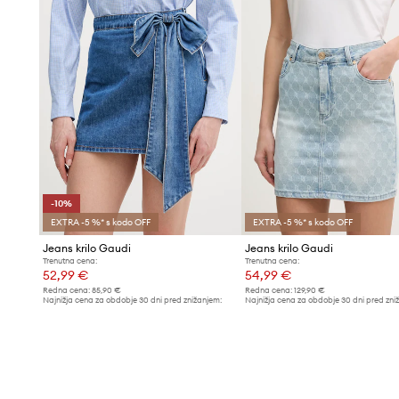
-10%
EXTRA -5 %* s kodo OFF
EXTRA -5 %* s kodo OFF
Jeans krilo Gaudi
Jeans krilo Gaudi
Trenutna cena:
Trenutna cena:
52,99 €
54,99 €
Redna cena:
85,90 €
Redna cena:
129,90 €
Najnižja cena za obdobje 30 dni pred znižanjem:
Najnižja cena za obdobje 30 dni pred zni
58,99 €
60,99 €