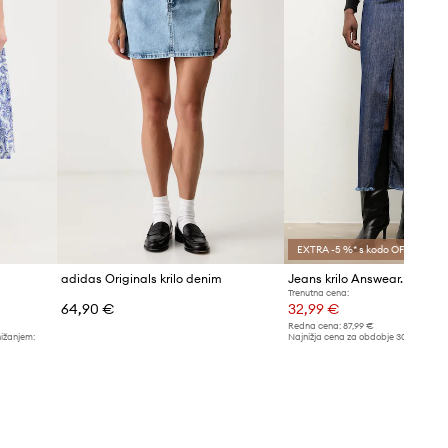
EXTRA -5 %* s kodo OFF
adidas Originals krilo denim
Jeans krilo Answear.LAB
Trenutna cena:
64,90 €
32,99 €
Redna cena:
87,99 €
nižanjem:
Najnižja cena za obdobje 30 dni pred 
33,90 €