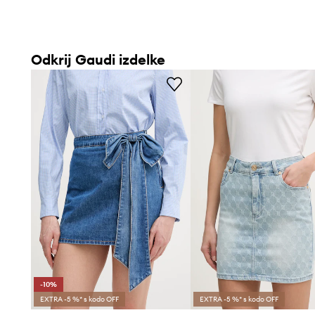
Odkrij Gaudi izdelke
-10%
EXTRA -5 %* s kodo OFF
EXTRA -5 %* s kodo OFF