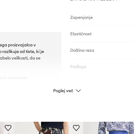
Zapenjanje
Elastičnost
skega proizvajalca v
Dolžina reza
azlikuje od tiste, ki je
tabelo velikosti, da se
Podloga
e in snemanje.
PODATKI O IZDELKU
Poglej več
Koda izdelka
Barva