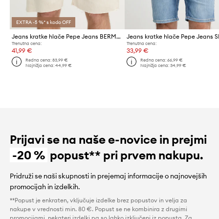
EXTRA -5 %* s kodo OFF
Jeans kratke hlače Pepe Jeans BERMUDA SHORT ECRU
Trenutna cena:
Trenutna cena:
41,99 €
33,99 €
Redna cena:
83,99 €
Redna cena:
66,99 €
Najnižja cena:
44,99 €
Najnižja cena:
34,99 €
Prijavi se na naše e-novice in prejmi
-20 %
popust** pri prvem nakupu.
Pridruži se naši skupnosti in prejemaj informacije o najnovejših
promocijah in izdelkih.
**Popust je enkraten, vključuje izdelke brez popustov in velja za
nakupe v vrednosti min. 80 €. Popust se ne kombinira z drugimi
promocijami, nekateri izdelki pa so lahko izključeni iz popusta. Za