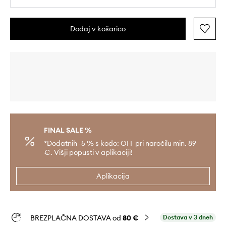
Dodaj v košarico
FINAL SALE %
*Dodatnih -5 % s kodo: OFF pri naročilu min. 89
€. Višji popusti v aplikaciji!
Aplikacija
BREZPLAČNA DOSTAVA od
80 €
Dostava v 3 dneh