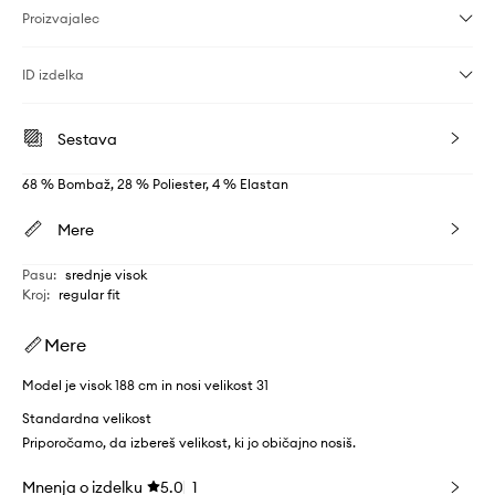
Proizvajalec
ID izdelka
Sestava
68 % Bombaž, 28 % Poliester, 4 % Elastan
Mere
Pasu
:
srednje visok
Kroj
:
regular fit
Mere
Model je visok 188 cm in nosi velikost 31
Standardna velikost
Priporočamo, da izbereš velikost, ki jo običajno nosiš.
Mnenja o izdelku
5.0
1