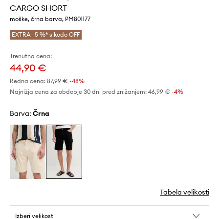
CARGO SHORT
moške, črna barva, PM801177
EXTRA -5 %* s kodo OFF
Trenutna cena:
44,90 €
Redna cena:
87,99 €
-48%
Najnižja cena za obdobje 30 dni pred znižanjem:
46,99 €
 -4%
Barva:
črna
Tabela velikosti
Izberi velikost