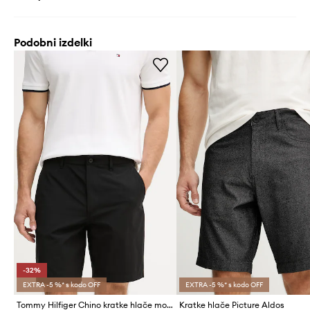
Podobni izdelki
-32%
EXTRA -5 %* s kodo OFF
EXTRA -5 %* s kodo OFF
Tommy Hilfiger Chino kratke hlače moške
Kratke hlače Picture Aldos