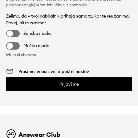
podrobnosti glej stran:
izključitve iz promocije
.
Želimo, da v tvoj nabiralnik prihaja samo to, kar te res zanima.
Povej, ali te zanima:
Ženska moda
Moška moda
Izbira ni obvezna.
Prijavi me
Answear Club