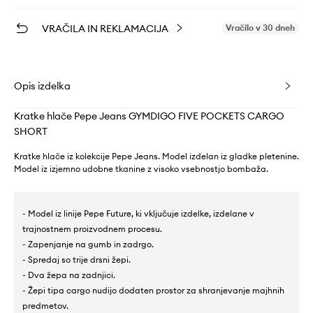
VRAČILA IN REKLAMACIJA
Vračilo v 30 dneh
Opis izdelka
Kratke hlače Pepe Jeans GYMDIGO FIVE POCKETS CARGO
SHORT
Kratke hlače iz kolekcije Pepe Jeans. Model izdelan iz gladke pletenine.
Model iz izjemno udobne tkanine z visoko vsebnostjo bombaža.
- Model iz linije Pepe Future, ki vključuje izdelke, izdelane v
trajnostnem proizvodnem procesu.
- Zapenjanje na gumb in zadrgo.
- Spredaj so trije drsni žepi.
- Dva žepa na zadnjici.
- Žepi tipa cargo nudijo dodaten prostor za shranjevanje majhnih
predmetov.