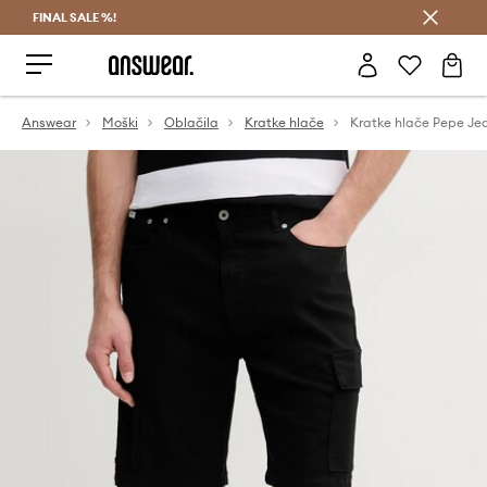
FINAL SALE %!
Prihrani z vpisom v Answear Club >
Answear
Moški
Oblačila
Kratke hlače