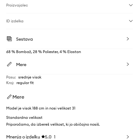
Proizvajalec
ID izdelka
Sestava
68 % Bombaž, 28 % Poliester, 4 % Elastan
Mere
Pasu
:
srednje visok
Kroj
:
regular fit
Mere
Model je visok 188 cm in nosi velikost 31
Standardna velikost
Priporočamo, da izbereš velikost, ki jo običajno nosiš.
Mnenja o izdelku
5.0
1