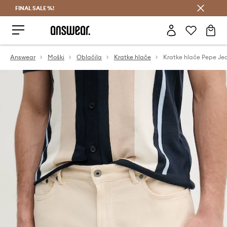
FINAL SALE %!
Prihrani z vpisom v Answear Club >
Answear
Moški
Oblačila
Kratke hlače