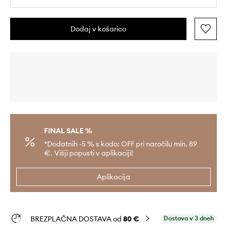
Dodaj v košarico
FINAL SALE %
*Dodatnih -5 % s kodo: OFF pri naročilu min. 89
€. Višji popusti v aplikaciji!
Aplikacija
BREZPLAČNA DOSTAVA od
80 €
Dostava v 3 dneh