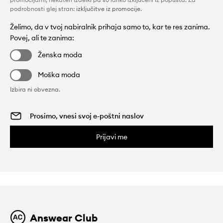
podrobnosti glej stran:
izključitve iz promocije
.
Želimo, da v tvoj nabiralnik prihaja samo to, kar te res zanima.
Povej, ali te zanima:
Ženska moda
Moška moda
Izbira ni obvezna.
Prijavi me
Answear Club