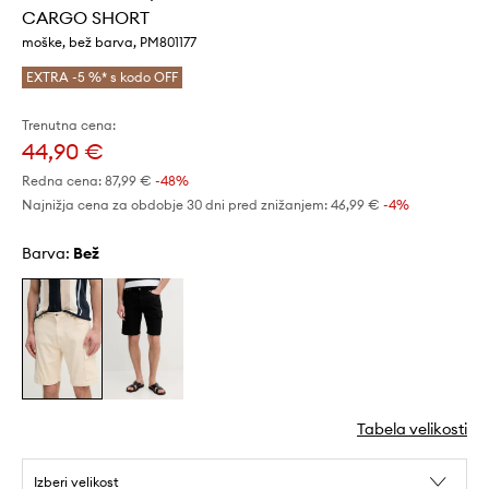
CARGO SHORT
moške, bež barva, PM801177
EXTRA -5 %* s kodo OFF
Trenutna cena:
44,90 €
Redna cena:
87,99 €
-48%
Najnižja cena za obdobje 30 dni pred znižanjem:
46,99 €
 -4%
Barva:
bež
Tabela velikosti
Izberi velikost