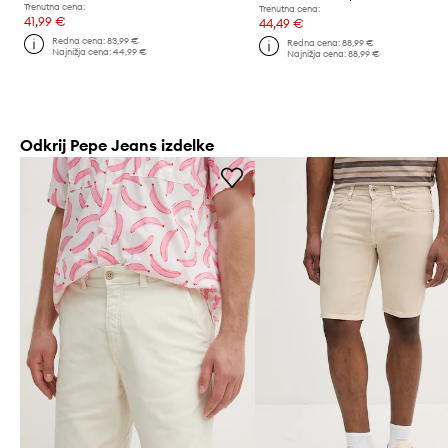
Trenutna cena:
Trenutna cena:
41,99 €
44,49 €
Redna cena:
83,99 €
Redna cena:
88,99 €
Najnižja cena:
44,99 €
Najnižja cena:
88,99 €
Odkrij Pepe Jeans izdelke