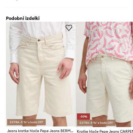
Podobni izdelki
-50%
EXTRA -5 %* s kodo OFF
EXTRA -5 %* s kodo OFF
Jeans kratke hlače Pepe Jeans BERMUDA SHORT ECRU