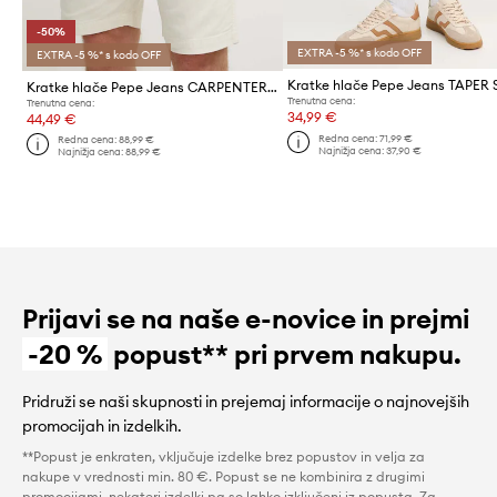
-50%
EXTRA -5 %* s kodo OFF
EXTRA -5 %* s kodo OFF
Kratke hlače Pepe Jeans CARPENTER SHORT
Trenutna cena:
Trenutna cena:
34,99 €
44,49 €
Redna cena:
71,99 €
Redna cena:
88,99 €
Najnižja cena:
37,90 €
Najnižja cena:
88,99 €
Prijavi se na naše e-novice in prejmi
-20 %
popust** pri prvem nakupu.
Pridruži se naši skupnosti in prejemaj informacije o najnovejših
promocijah in izdelkih.
**Popust je enkraten, vključuje izdelke brez popustov in velja za
nakupe v vrednosti min. 80 €. Popust se ne kombinira z drugimi
promocijami, nekateri izdelki pa so lahko izključeni iz popusta. Za