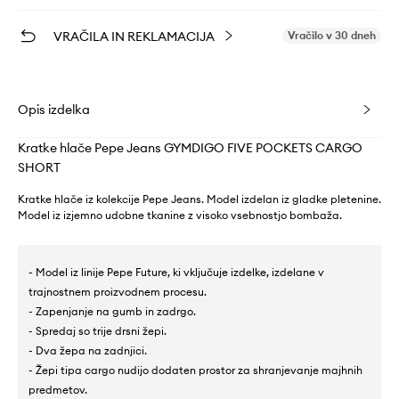
VRAČILA IN REKLAMACIJA
Vračilo v 30 dneh
Opis izdelka
Kratke hlače Pepe Jeans GYMDIGO FIVE POCKETS CARGO
SHORT
Kratke hlače iz kolekcije Pepe Jeans. Model izdelan iz gladke pletenine.
Model iz izjemno udobne tkanine z visoko vsebnostjo bombaža.
- Model iz linije Pepe Future, ki vključuje izdelke, izdelane v
trajnostnem proizvodnem procesu.
- Zapenjanje na gumb in zadrgo.
- Spredaj so trije drsni žepi.
- Dva žepa na zadnjici.
- Žepi tipa cargo nudijo dodaten prostor za shranjevanje majhnih
predmetov.