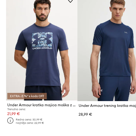
EXTRA -5 %* s kodo OFF
Under Armour kratka majica moška z bombažem CAMO BOXED LOGO
Trenutna cena:
21,99 €
28,99 €
Redna cena:
30,99 €
Najnižja cena:
22,99 €