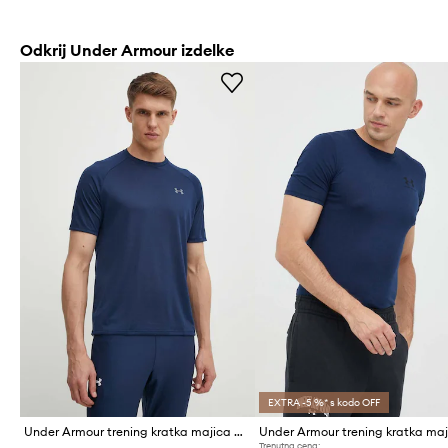
Odkrij Under Armour izdelke
EXTRA -5 %* s kodo OFF
Under Armour trening kratka majica moška Tech SS Tee 2.0
Trenutna cena: