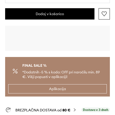
Dodaj v košarico
FINAL SALE %
*Dodatnih -5 % s kodo: OFF pri naročilu min. 89
€. Višji popusti v aplikaciji!
Aplikacija
BREZPLAČNA DOSTAVA od
80 €
Dostava v 3 dneh