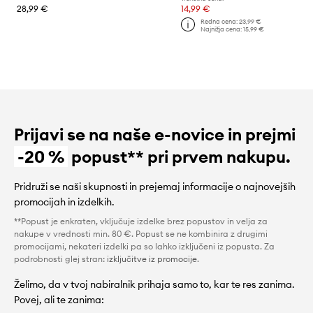
28,99 €
14,99 €
Redna cena:
23,99 €
Najnižja cena:
15,99 €
Prijavi se na naše e-novice in prejmi
-20 %
popust** pri prvem nakupu.
Pridruži se naši skupnosti in prejemaj informacije o najnovejših
promocijah in izdelkih.
**Popust je enkraten, vključuje izdelke brez popustov in velja za
nakupe v vrednosti min. 80 €. Popust se ne kombinira z drugimi
promocijami, nekateri izdelki pa so lahko izključeni iz popusta. Za
podrobnosti glej stran:
izključitve iz promocije
.
Želimo, da v tvoj nabiralnik prihaja samo to, kar te res zanima.
Povej, ali te zanima: