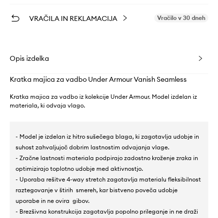
VRAČILA IN REKLAMACIJA
Vračilo v 30 dneh
Opis izdelka
Kratka majica za vadbo Under Armour Vanish Seamless
Kratka majica za vadbo iz kolekcije Under Armour. Model izdelan iz
materiala, ki odvaja vlago.
- Model je izdelan iz hitro sušečega blaga, ki zagotavlja udobje in
suhost zahvaljujoč dobrim lastnostim odvajanja vlage.
- Zračne lastnosti materiala podpirajo zadostno kroženje zraka in
optimizirajo toplotno udobje med aktivnostjo.
- Uporaba rešitve 4-way stretch zagotavlja materialu fleksibilnost
raztegovanje v štirih smereh, kar bistveno poveča udobje
uporabe in ne ovira gibov.
- Brezšivna konstrukcija zagotavlja popolno prileganje in ne draži