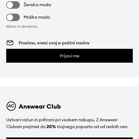
Ženska moda
Moška moda
Izbira ni obvezna.
Prijavi me
Answear Club
Ustvari račun in prihrani pri vsakem nakupu. Z Answear
Clubom prejmeš do
20%
trajnega popusta od od rednih cen.