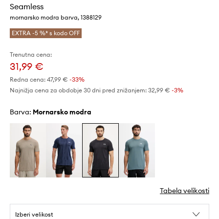
Seamless
mornarsko modra barva, 1388129
EXTRA -5 %* s kodo OFF
Trenutna cena:
31,99 €
Redna cena:
47,99 €
-33%
Najnižja cena za obdobje 30 dni pred znižanjem:
32,99 €
 -3%
Barva:
mornarsko modra
Tabela velikosti
Izberi velikost