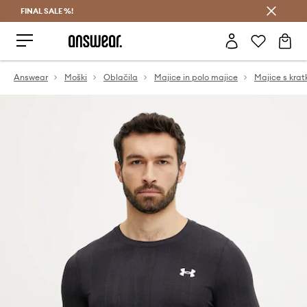
FINAL SALE %!
Prihrani z vpisom v Answear Club >
Answear
Moški
Oblačila
Majice in polo majice
Majice s krat