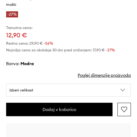
moški
-27%
Trenutna cena:
12,90 €
Redna cena:
29,90 €
-56%
Najnižja cena za obdobje 30 dni pred znižanjem:
17,90 €
 -27%
Barva:
modra
Poglej dimenzije proizvoda
Izberi velikost
Dodaj v košarico