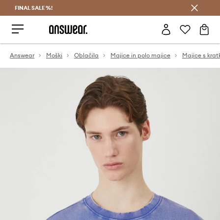
FINAL SALE %!
Prihrani z vpisom v Answear Club >
Answear
Moški
Oblačila
Majice in polo majice
Majice s krat