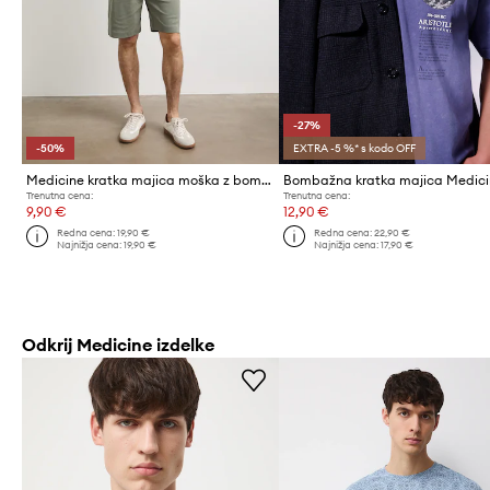
-27%
-50%
EXTRA -5 %* s kodo OFF
Medicine kratka majica moška z bombažem
Bombažna kratka majica Medic
Trenutna cena:
Trenutna cena:
9,90 €
12,90 €
Redna cena:
19,90 €
Redna cena:
22,90 €
Najnižja cena:
19,90 €
Najnižja cena:
17,90 €
Odkrij Medicine izdelke