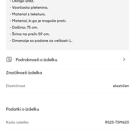
- Okrogli izrez.
- Vzorčasta pletenina.
- Material s teksturo.
- Material, ki ga je mogoče prati.
- Dolžina: 75 cm.
- Širina na prsih: 59 cm.
- Dimenzije so podane za velikost: L.
Podrobnosti o izdelku
Značilnosti izdelka
Elastičnost
elastičen
Podatki o izdelku
Koda izdelka
RS25-TSM620