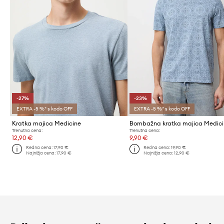
-27%
-23%
EXTRA -5 %* s kodo OFF
EXTRA -5 %* s kodo OFF
Kratka majica Medicine
Bombažna kratka majica Medic
Trenutna cena:
Trenutna cena:
12,90 €
9,90 €
Redna cena:
17,90 €
Redna cena:
19,90 €
Najnižja cena:
17,90 €
Najnižja cena:
12,90 €