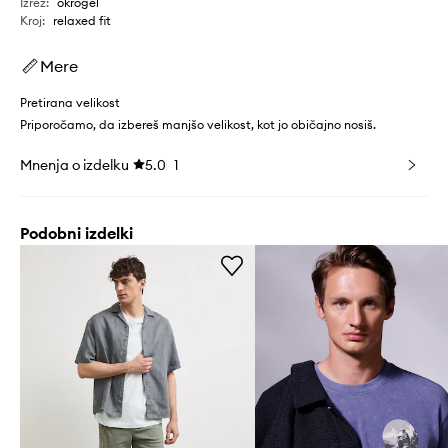
Izrez
:
okrogel
Kroj
:
relaxed fit
Mere
Pretirana velikost
Priporočamo, da izbereš manjšo velikost, kot jo običajno nosiš.
Mnenja o izdelku
5.0
1
Podobni izdelki