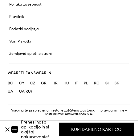
Politika zasebnosti
Pravilnik
Podatki podjetja
Vaši Piškotki
Zemljevid spletne strani
WEARETHEANSWEAR IN:
BG
CY
CZ
GR
HR
HU
IT
PL
RO
SI
SK
UA
UA(RU)
Vsebina tega spletnega mesta je zaščitena z avtorskimi pravicami in je v
lasti družbe Answear.com S.A.
Prenesi našo
aplikacijo in si
KUPI DARILNO KARTICO
olajšaj
nakupovanje!