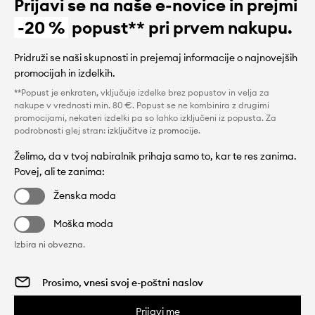
Prijavi se na naše e-novice in prejmi
-20 %
popust** pri prvem nakupu.
Pridruži se naši skupnosti in prejemaj informacije o najnovejših
promocijah in izdelkih.
**Popust je enkraten, vključuje izdelke brez popustov in velja za
nakupe v vrednosti min. 80 €. Popust se ne kombinira z drugimi
promocijami, nekateri izdelki pa so lahko izključeni iz popusta. Za
podrobnosti glej stran:
izključitve iz promocije
.
Želimo, da v tvoj nabiralnik prihaja samo to, kar te res zanima.
Povej, ali te zanima:
Ženska moda
Moška moda
Izbira ni obvezna.
Prijavi me