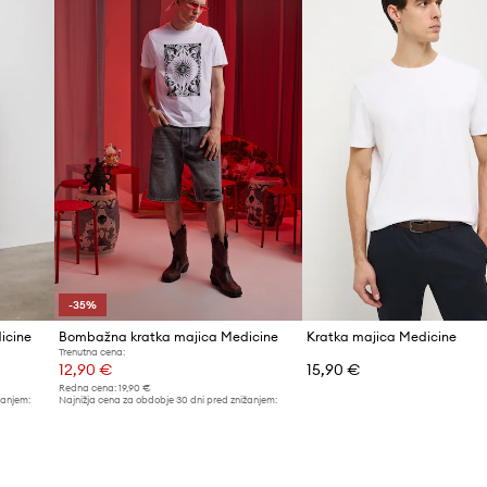
-35%
icine
Bombažna kratka majica Medicine
Kratka majica Medicine
Trenutna cena:
12,90 €
15,90 €
Redna cena:
19,90 €
žanjem:
Najnižja cena za obdobje 30 dni pred znižanjem:
19,90 €