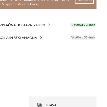
. Višji popusti v aplikaciji!
EZPLAČNA DOSTAVA od
80 €
Dostava v 3 dneh
ČILA IN REKLAMACIJA
Vračilo v 30 dneh
SESTAVA