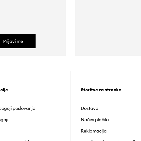
Prijavi me
cije
Storitve za stranke
 pogoji poslovanja
Dostava
goji
Načini plačila
Reklamacija