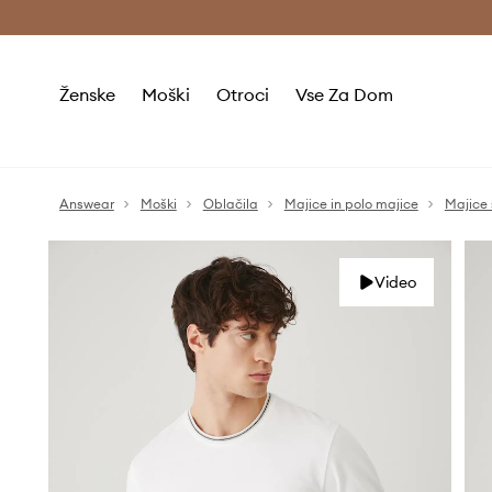
Brezplačna dostava in vračila (v vrednosti 80 € in več) >
Ženske
Moški
Otroci
Vse Za Dom
Answear
Moški
Oblačila
Majice in polo majice
Majice 
Video