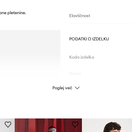
rane pletenine.
Elastičnost
PODATKI O IZDELKU
Koda izdelka
Barva
Poglej več
Znamka
Proizvajalec
ID izdelka