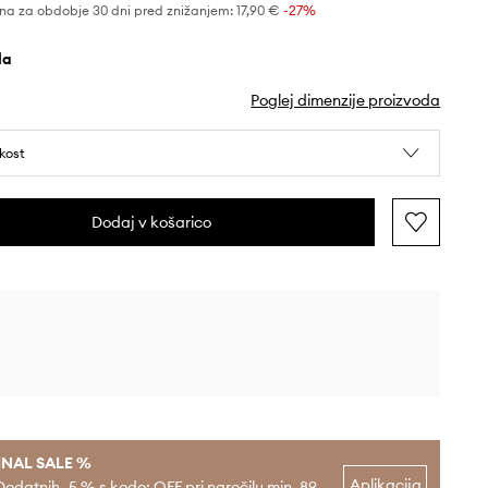
na za obdobje 30 dni pred znižanjem:
17,90 €
 -27%
ela
Poglej dimenzije proizvoda
ikost
Dodaj v košarico
INAL SALE %
Aplikacija
Dodatnih -5 % s kodo: OFF pri naročilu min. 89