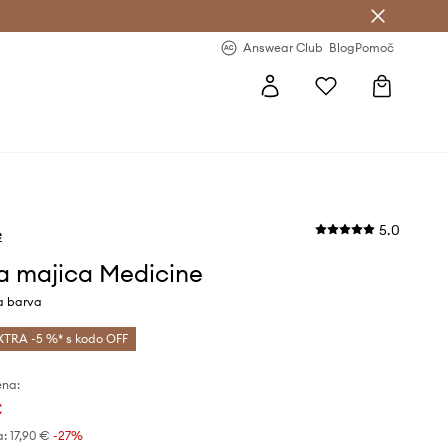
-20 % na prvo naročilo >
Premium Fashion Benefits >
Answear Club
Blog
Pomoč
5.0
e
a majica Medicine
a barva
XTRA -5 %* s kodo OFF
ena:
€
a:
17,90 €
-27%