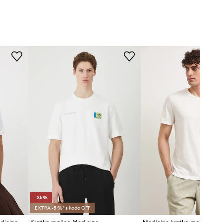
-35%
EXTRA -5 %* s kodo OFF