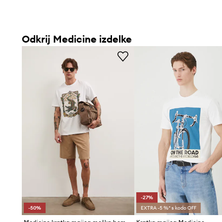
Odkrij Medicine izdelke
-27%
-50%
EXTRA -5 %* s kodo OFF