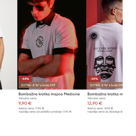
Model je visok 191 cm in nosi
velikost L
Standardna velikost
Priporočamo, da izbereš velikost, ki jo
običajno nosiš.
Poglej dimenzije proizvoda
-44%
-35%
EXTRA -5 %* s kodo OFF
EXTRA -5 %* s kodo OFF
Bombažna kratka majica Medicine
Bombažna kratka majica M
Trenutna cena:
Trenutna cena:
9,90 €
12,90 €
Redna cena:
17,90 €
Redna cena:
19,90 €
Najnižja cena od začetka prodaje:
17,90 €
Najnižja cena za obdobje 30 dni pred 
19,90 €