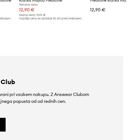
dicine
Kratka majica Medicine
Trenutna cena:
12,90 €
12,90 €
Redna cena:
19,90 €
nižanjem:
Najnižja cena za obdobje 30 dni pred znižanjem:
19,90 €
 Club
rihrani pri vsakem nakupu. Z Answear Clubom
jnega popusta od od rednih cen.