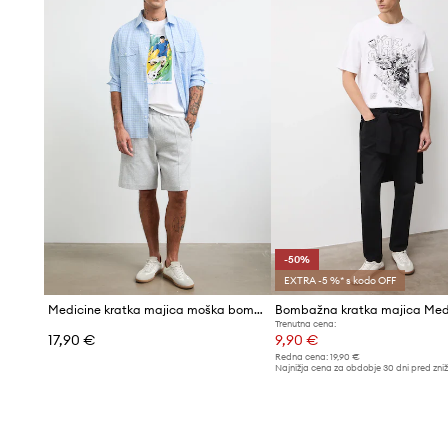
-50%
EXTRA -5 %* s kodo OFF
Medicine kratka majica moška bombažna
Bombažna kratka majica Med
Trenutna cena:
17,90 €
9,90 €
Redna cena:
19,90 €
Najnižja cena za obdobje 30 dni pred zni
19,90 €