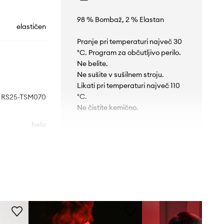
98 % Bombaž, 2 % Elastan
elastičen
Pranje pri temperaturi največ 30
°C. Program za občutljivo perilo.
Ne belite.
Ne sušite v sušilnem stroju.
Likati pri temperaturi največ 110
°C.
RS25-TSM070
Ne čistite kemično.
bela
KROJ
Medicine
Izrez
:
okrogel
Kroj
:
slim fit
MERE