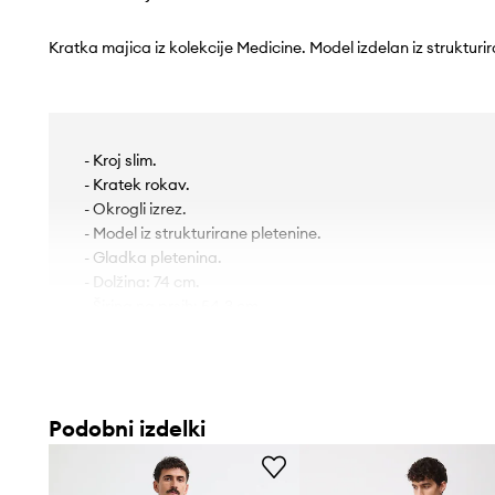
Kratka majica iz kolekcije Medicine. Model izdelan iz strukturi
- Kroj slim.
- Kratek rokav.
- Okrogli izrez.
- Model iz strukturirane pletenine.
- Gladka pletenina.
- Dolžina: 74 cm.
- Širina na prsih: 54,3 cm.
- Dimenzije so podane za velikost: L.
Podobni izdelki