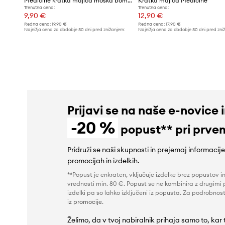
Medicine kratka majica moška bombažna
Kratka majica Medicine
Trenutna cena:
Trenutna cena:
9,90 €
12,90 €
Redna cena:
19,90 €
Redna cena:
17,90 €
Najnižja cena za obdobje 30 dni pred znižanjem:
Najnižja cena za obdobje 30 dni pred zni
19,90 €
17,90 €
Prijavi se na naše e-novice 
-20 %
popust** pri prve
Pridruži se naši skupnosti in prejemaj informacij
promocijah in izdelkih.
**Popust je enkraten, vključuje izdelke brez popustov i
vrednosti min. 80 €. Popust se ne kombinira z drugimi 
izdelki pa so lahko izključeni iz popusta. Za podrobnost
iz promocije
.
Želimo, da v tvoj nabiralnik prihaja samo to, kar