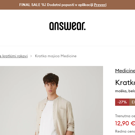
Dostava v 3 dneh >
FINAL SALE %! Dodatni popusti v aplikaciji
Prihrani z vpisom v Answear Club >
Preveri
s kratkimi rokavi
Kratka majica Medicine
Medicin
Kratk
moška, bel
-27%
E
Trenutna c
12,90 
Redna cen