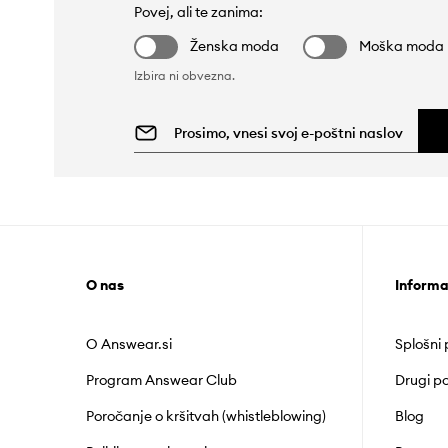
Povej, ali te zanima:
Ženska moda
Moška moda
Izbira ni obvezna.
O nas
Informa
O Answear.si
Splošni
Program Answear Club
Drugi po
Poročanje o kršitvah (whistleblowing)
Blog