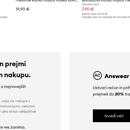
Medicine kratka majica moška bombažna z elastanom
Bombažna kratka majica Me
Trenutna cena:
19,90 €
7,90 €
Redna cena:
22,90 €
žanjem:
Najnižja cena za obdobje 30 dni pred z
9,90 €
in prejmi
m nakupu.
Answear
e o najnovejših
Ustvari račun in p
prejmeš do
20%
tra
n velja za nakupe v
promocijami, nekateri
i glej stran:
izključitve
Izvedi več
 te res zanima.