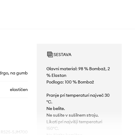
SESTAVA
Glavni material: 98 % Bombaž, 2
drgo, na gumb
% Elastan
Podloga: 100 % Bombaž
elastičen
Pranje pri temperaturi največ 30
°C.
Ne belite.
Ne sušite v sušilnem stroju.
Likati pri najvišji temperaturi
150°C.
RS25-SJM700