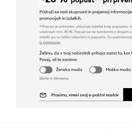
Pridruži se naši skupnosti in prejemaj informacij
promocijah in izdelkih.
**Popust je enkraten, vključuje izdelke brez popustov i
vrednosti min. 80 €. Popust se ne kombinira z drugimi 
izdelki pa so lahko izključeni iz popusta. Za podrobnost
iz promocije
.
Želimo, da v tvoj nabiralnik prihaja samo to, kar
Povej, ali te zanima:
Ženska moda
Moška moda
Izbira ni obvezna.