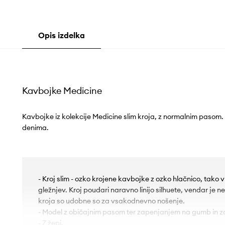
Opis izdelka
Kavbojke Medicine
Kavbojke iz kolekcije Medicine slim kroja, z normalnim pasom
denima.
- Kroj slim - ozko krojene kavbojke z ozko hlačnico, tako 
gležnjev. Kroj poudari naravno linijo silhuete, vendar je 
kroja so udobne so za vsakodnevno nošenje.
- Model z običajnim pasom ter zapenjanjem na gumb in z
- Z žepi.