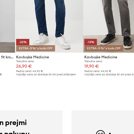
-22%
-13%
EXTRA -5 %* s kodo OFF
EXTRA -5 %* s kodo OFF
Medicine moške kavbojke slim fit kroja
Kavbojke Medicine
Kavbojke Medicine
Trenutna cena:
Trenutna cena:
26,90 €
19,90 €
Redna cena:
44,90 €
Redna cena:
44,90 €
 €
Najnižja cena za obdobje 30 dni pred znižanjem:
Najnižja cena za obdobje 30 dni pred z
34,90 €
22,90 €
in prejmi
m nakupu.