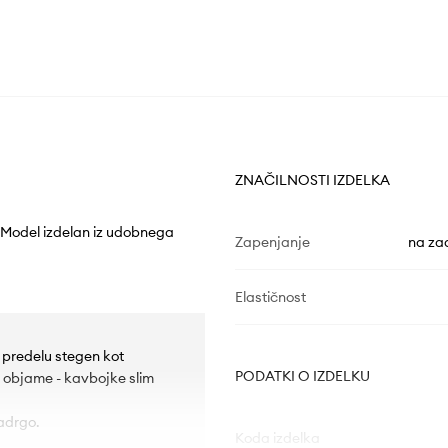
ZNAČILNOSTI IZDELKA
. Model izdelan iz udobnega
Zapenjanje
na za
Elastičnost
v predelu stegen kot
PODATKI O IZDELKU
ne objame - kavbojke slim
adrgo.
Koda izdelka