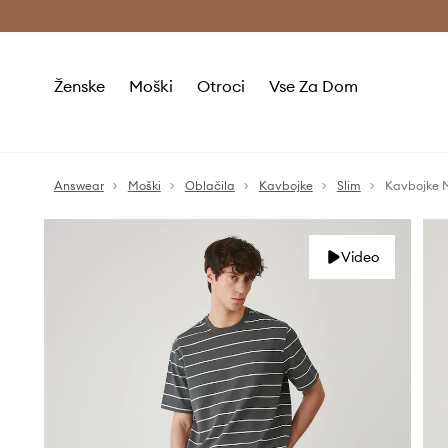
Brezplačna dostava in vračila (v vrednosti 80 € in več) >
Ženske
Moški
Otroci
Vse Za Dom
Answear
Moški
Oblačila
Kavbojke
Slim
Kavbojke 
Video