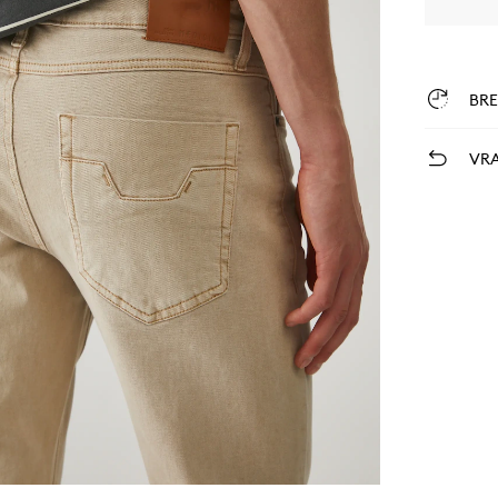
BR
VRA