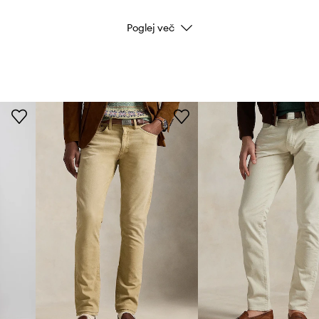
Poglej več
Barva
Znamka
Proizvajalec
ID izdelka