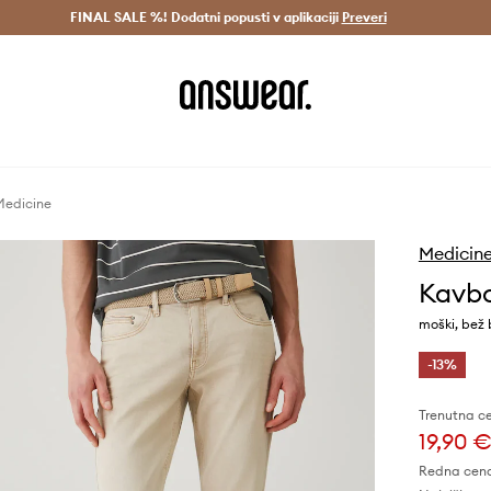
Dostava v 3 dneh >
FINAL SALE %! Dodatni popusti v aplikaciji
Prihrani z vpisom v Answear Club >
Preveri
Medicine
Medicin
Kavbo
moški, bež
-13%
Trenutna c
19,90 
Redna cen