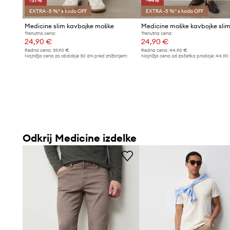
-37%
-44%
EXTRA -5 %* s kodo OFF
EXTRA -5 %* s kodo OFF
Medicine slim kavbojke moške
Trenutna cena:
Trenutna cena:
24,90 €
24,90 €
Redna cena:
39,90 €
Redna cena:
44,90 €
Najnižja cena za obdobje 30 dni pred znižanjem:
Najnižja cena od začetka prodaje:
44,90
39,90 €
Odkrij Medicine izdelke