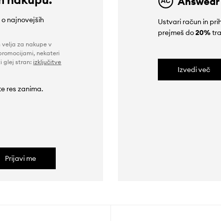
Answear
e o najnovejših
Ustvari račun in p
prejmeš do
20%
tra
n velja za nakupe v
promocijami, nekateri
i glej stran:
izključitve
Izvedi več
 te res zanima.
Prijavi me