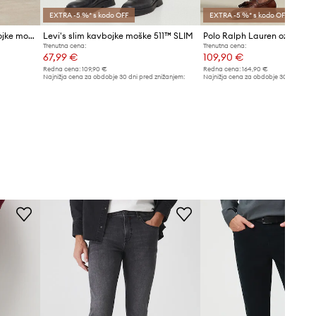
EXTRA -5 %* s kodo OFF
EXTRA -5 %* s kodo OFF
Polo Ralph Lauren slim kavbojke moške
Levi's slim kavbojke moške 511™ SLIM
Trenutna cena:
Trenutna cena:
67,99 €
109,90 €
Redna cena:
109,90 €
Redna cena:
164,90 €
Najnižja cena za obdobje 30 dni pred znižanjem:
Najnižja cena za obdobje 30 dni pred 
72,99 €
119,90 €