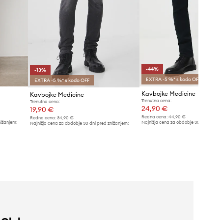
-44%
-13%
EXTRA -5 %* s kodo OFF
EXTRA -5 %* s kodo OFF
Kavbojke Medicine
Kavbojke Medicine
Trenutna cena:
Trenutna cena:
24,90 €
19,90 €
Redna cena:
44,90 €
Redna cena:
34,90 €
nižanjem:
Najnižja cena za obdobje 30 dni pred 
Najnižja cena za obdobje 30 dni pred znižanjem:
44,90 €
22,90 €