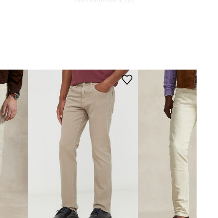
Ne čistite kemično.
bež
KROJ
Medicine
Pasu
:
srednje visok
Kroj kavbojk
:
slim fit
MERE
Model je visok 191 cm in nosi
velikost 32
Standardna velikost
Priporočamo, da izbereš velikost, ki jo
običajno nosiš.
Poglej dimenzije proizvoda