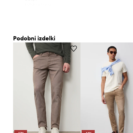
- Udoben jeans.
- Širina v pasu: 43,1 cm.
- Širina v bedrih: 52,4 cm.
- Višina pasu: 26,9 cm.
- Širina hlačnice spodaj: 16,9 cm.
Podobni izdelki
- Notranja dolžina noge: 82 cm.
- Dimenzije so podane za velikost: 32.