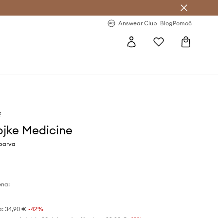
-20 % na prvo naročilo >
Premium Fashion Benefits >
Answear Club
Blog
Pomoč
e
jke Medicine
 barva
ena:
€
a:
34,90 €
-42%