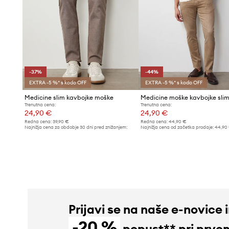
-37%
-44%
EXTRA -5 %* s kodo OFF
EXTRA -5 %* s kodo OFF
Medicine slim kavbojke moške
Trenutna cena:
Trenutna cena:
24,90 €
24,90 €
Redna cena:
39,90 €
Redna cena:
44,90 €
Najnižja cena za obdobje 30 dni pred znižanjem:
Najnižja cena od začetka prodaje:
44,90
39,90 €
Prijavi se na naše e-novice 
-20 %
popust** pri prve