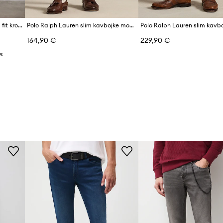
Medicine moške kavbojke slim fit kroja
Polo Ralph Lauren slim kavbojke moške
164,90 €
229,90 €
 €