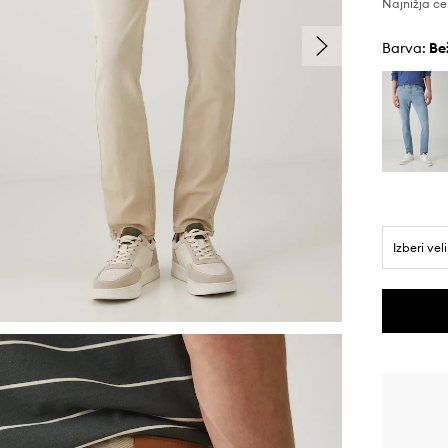
Najnižja ce
Barva:
be
Izberi vel