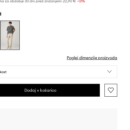
na za obdobje 30 dni pred znižanjem:
22,90 €
 -13%
ž
Poglej dimenzije proizvoda
ikost
Dodaj v košarico