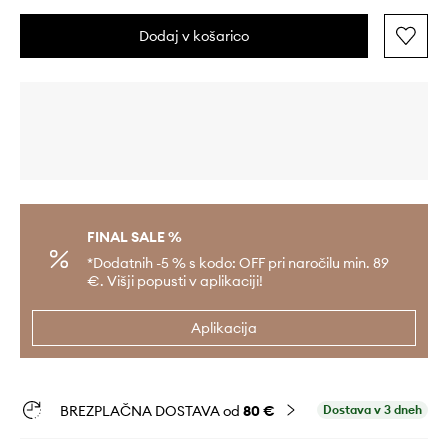
Dodaj v košarico
FINAL SALE %
*Dodatnih -5 % s kodo: OFF pri naročilu min. 89
€. Višji popusti v aplikaciji!
Aplikacija
BREZPLAČNA DOSTAVA od
80 €
Dostava v 3 dneh