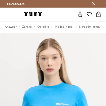
FINAL SALE %!
Prihrani z vpisom v Answear Club >
Answear
Ženske
Oblačila
Majice in topi
S kratkimi rokavi