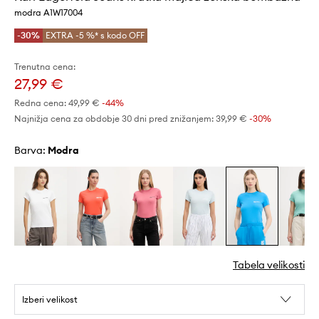
modra A1W17004
-30%
EXTRA -5 %* s kodo OFF
Trenutna cena:
27,99 €
Redna cena:
49,99 €
-44%
Najnižja cena za obdobje 30 dni pred znižanjem:
39,99 €
 -30%
Barva:
modra
Tabela velikosti
Izberi velikost