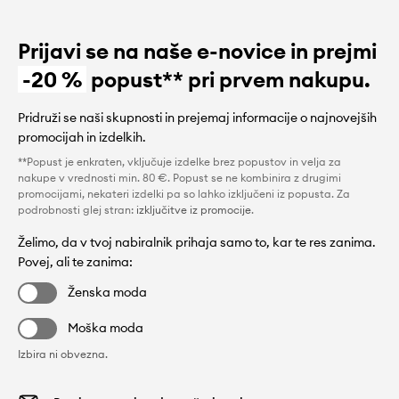
Prijavi se na naše e-novice in prejmi
-20 %
popust** pri prvem nakupu.
Pridruži se naši skupnosti in prejemaj informacije o najnovejših
promocijah in izdelkih.
**Popust je enkraten, vključuje izdelke brez popustov in velja za
nakupe v vrednosti min. 80 €. Popust se ne kombinira z drugimi
promocijami, nekateri izdelki pa so lahko izključeni iz popusta. Za
podrobnosti glej stran:
izključitve iz promocije
.
Želimo, da v tvoj nabiralnik prihaja samo to, kar te res zanima.
Povej, ali te zanima:
Ženska moda
Moška moda
Izbira ni obvezna.