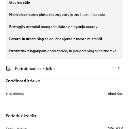
številne stile
Mehka bombažna pletenina
zagotavlja zračnost in udobje
Raztegljiv material
omogoča dobro prileganje postavi
Ležerni in urbani slog
se odlično ujema z mestnimi trendi
Izrazit tisk z logotipom
doda značaj in poudari blagovno znamko
Podrobnosti o izdelku
Značilnosti izdelka
Elastičnost
elastičen
Podatki o izdelku
Koda izdelka
A1W17004