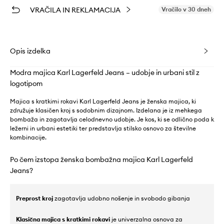
VRAČILA IN REKLAMACIJA
Vračilo v 30 dneh
Opis izdelka
Modra majica Karl Lagerfeld Jeans – udobje in urbani stil z
logotipom
Majica s kratkimi rokavi Karl Lagerfeld Jeans je ženska majica, ki
združuje klasičen kroj s sodobnim dizajnom. Izdelana je iz mehkega
bombaža in zagotavlja celodnevno udobje. Je kos, ki se odlično poda k
ležerni in urbani estetiki ter predstavlja stilsko osnovo za številne
kombinacije.
Po čem izstopa ženska bombažna majica Karl Lagerfeld
Jeans?
Preprost kroj
zagotavlja udobno nošenje in svobodo gibanja
Klasična majica s kratkimi rokavi
je univerzalna osnova za