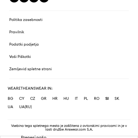
Politika zasebnosti
Pravilnik
Podatki podjetja
Vaši Piškotki
Zemljevid spletne strani
WEARETHEANSWEAR IN:
BG
CY
CZ
GR
HR
HU
IT
PL
RO
SI
SK
UA
UA(RU)
Vsebina tega spletnega mesta je zaščitena z avtorskimi pravicami in je v
lasti družbe Answear.com S.A.
Prenesi našo