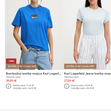
-14%
EXTRA -5 %* s kodo OFF
EXTRA -5 %* s kodo OFF
Bombažna kratka majica Karl Lagerfeld Jeans
Trenutna cena:
Trenutna cena:
39,99 €
27,99 €
Redna cena:
71,99 €
Redna cena:
49,99 €
Najnižja cena:
46,99 €
Najnižja cena:
28,99 €