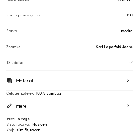
Barva proizvajalca
1OJ
Barva
modra
Znamka
Karl Lagerfeld Jeans
ID izdelka
Material
Celoten izdelek
:
100% Bombaž
Mere
Izrez
:
okrogel
Vrsta rokava
:
klasičen
Kroj
:
slim fit, raven