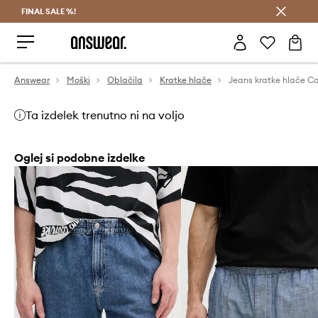
FINAL SALE %!
Prihrani z vpisom v Answear Club >
Answear
Moški
Oblačila
Kratke hlače
Ta izdelek trenutno ni na voljo
Oglej si podobne izdelke