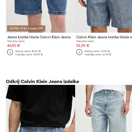
EXTRA -5 %* s kodo OFF
Jeans kratke hlače Calvin Klein Jeans
Trenutna cena:
Trenutna cena:
44,90 €
55,99 €
Redna cena:
89,90 €
Redna cena:
79,90 €
Najnižja cena:
48,99 €
Najnižja cena:
61,99 €
Odkrij Calvin Klein Jeans izdelke