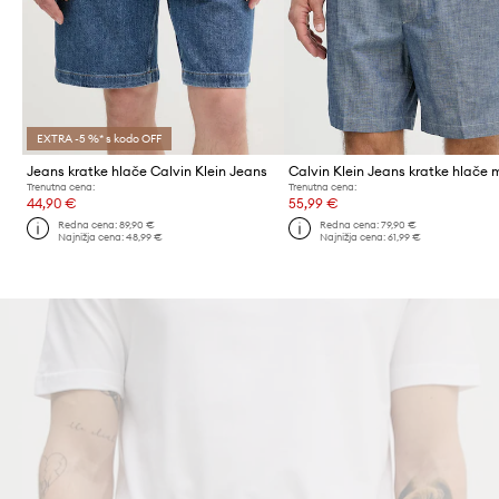
EXTRA -5 %* s kodo OFF
Jeans kratke hlače Calvin Klein Jeans
Trenutna cena:
Trenutna cena:
44,90 €
55,99 €
Redna cena:
89,90 €
Redna cena:
79,90 €
Najnižja cena:
48,99 €
Najnižja cena:
61,99 €