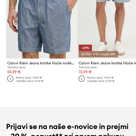
-20%
EXTRA -5 %* s kodo OFF
Calvin Klein Jeans kratke hlače moške bombažne
Trenutna cena:
Trenutna cena:
55,99 €
72,99 €
Redna cena:
79,90 €
Redna cena:
119,90 €
Najnižja cena:
61,99 €
Najnižja cena:
91,99 €
Prijavi se na naše e-novice in prejmi