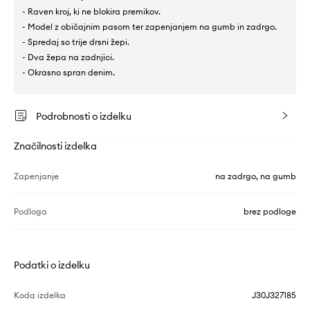
- Raven kroj, ki ne blokira premikov.
- Model z običajnim pasom ter zapenjanjem na gumb in zadrgo.
- Spredaj so trije drsni žepi.
- Dva žepa na zadnjici.
- Okrasno spran denim.
Podrobnosti o izdelku
Značilnosti izdelka
Zapenjanje
na zadrgo, na gumb
Podloga
brez podloge
Podatki o izdelku
Koda izdelka
J30J327185