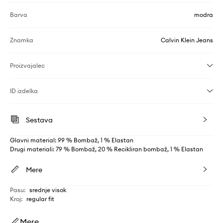
Barva
modra
Znamka
Calvin Klein Jeans
Proizvajalec
ID izdelka
Sestava
Glavni material: 99 % Bombaž, 1 % Elastan
Drugi materiali: 79 % Bombaž, 20 % Recikliran bombaž, 1 % Elastan
Mere
Pasu
:
srednje visok
Kroj
:
regular fit
Mere