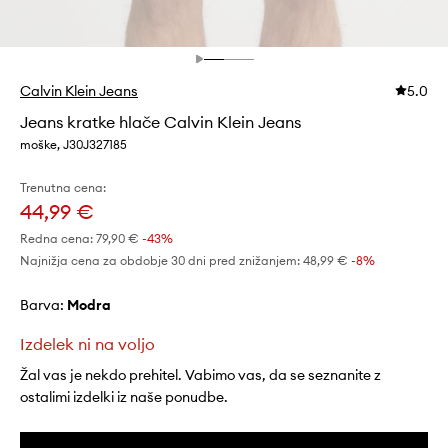
Calvin Klein Jeans
5.0
Jeans kratke hlače Calvin Klein Jeans
moške, J30J327185
Trenutna cena:
44,99 €
Redna cena:
79,90 €
-43%
Najnižja cena za obdobje 30 dni pred znižanjem:
48,99 €
 -8%
Barva:
modra
Izdelek ni na voljo
Žal vas je nekdo prehitel. Vabimo vas, da se seznanite z
ostalimi izdelki iz naše ponudbe.