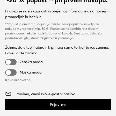
-20 %
popust** pri prvem nakupu.
Pridruži se naši skupnosti in prejemaj informacije o najnovejših
promocijah in izdelkih.
**Popust je enkraten, vključuje izdelke brez popustov in velja za
nakupe v vrednosti min. 80 €. Popust se ne kombinira z drugimi
promocijami, nekateri izdelki pa so lahko izključeni iz popusta. Za
podrobnosti glej stran:
izključitve iz promocije
.
Želimo, da v tvoj nabiralnik prihaja samo to, kar te res zanima.
Povej, ali te zanima:
Ženska moda
Moška moda
Izbira ni obvezna.
Prijavi me