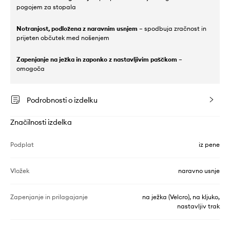
pogojem za stopala
Notranjost, podložena z naravnim usnjem
– spodbuja zračnost in
prijeten občutek med nošenjem
Zapenjanje na ježka in zaponko z nastavljivim paščkom
–
omogoča
Podrobnosti o izdelku
Značilnosti izdelka
Podplat
iz pene
Vložek
naravno usnje
Zapenjanje in prilagajanje
na ježka (Velcro), na kljuko,
nastavljiv trak