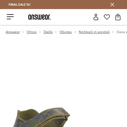
FINAL SALE %!
Prihrani z vpisom v Answear Club >
Answear
Otroci
Dečki
Obutev
Natikači in sandali
Geox s