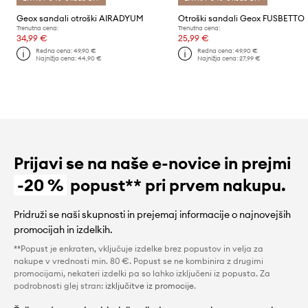
Geox sandali otroški AIRADYUM
Otroški sandali Geox FUSBETTO
Trenutna cena:
Trenutna cena:
34,99 €
25,99 €
Redna cena:
49,90 €
Redna cena:
49,90 €
Najnižja cena:
44,90 €
Najnižja cena:
27,99 €
Prijavi se na naše e-novice in prejmi
-20 %
popust** pri prvem nakupu.
Pridruži se naši skupnosti in prejemaj informacije o najnovejših
promocijah in izdelkih.
**Popust je enkraten, vključuje izdelke brez popustov in velja za
nakupe v vrednosti min. 80 €. Popust se ne kombinira z drugimi
promocijami, nekateri izdelki pa so lahko izključeni iz popusta. Za
podrobnosti glej stran:
izključitve iz promocije
.