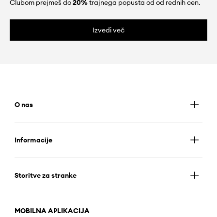
Clubom prejmeš do
20%
trajnega popusta od od rednih cen.
Izvedi več
O nas
Informacije
Storitve za stranke
MOBILNA APLIKACIJA