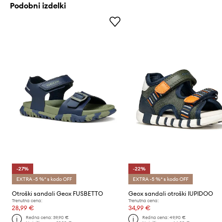
Podobni izdelki
-27%
-22%
EXTRA -5 %* s kodo OFF
EXTRA -5 %* s kodo OFF
Otroški sandali Geox FUSBETTO
Geox sandali otroški IUPIDOO
Trenutna cena:
Trenutna cena:
28,99 €
34,99 €
Redna cena:
39,90 €
Redna cena:
49,90 €