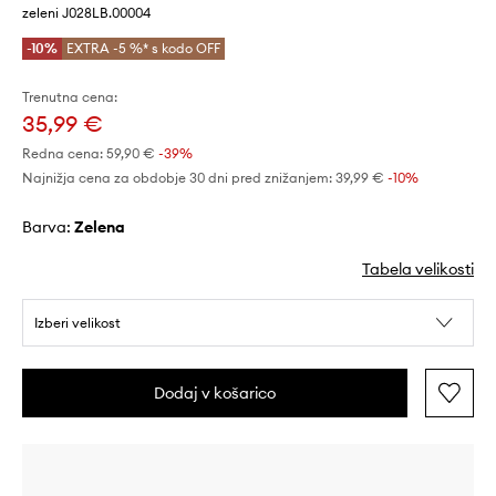
zeleni J028LB.00004
-10%
EXTRA -5 %* s kodo OFF
Trenutna cena:
35,99 €
Redna cena:
59,90 €
-39%
Najnižja cena za obdobje 30 dni pred znižanjem:
39,99 €
 -10%
Barva:
zelena
Tabela velikosti
Izberi velikost
Dodaj v košarico