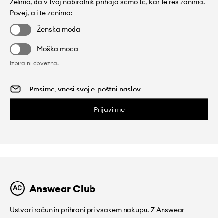
Želimo, da v tvoj nabiralnik prihaja samo to, kar te res zanima.
Povej, ali te zanima:
Ženska moda
Moška moda
Izbira ni obvezna.
Prijavi me
Answear Club
Ustvari račun in prihrani pri vsakem nakupu. Z Answear