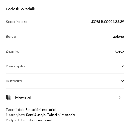
Podatki o izdelku
Koda izdelka
J028LB.00004.36.39
Barva
zelena
Znamka
Geox
Proizvajalec
ID izdelka
Material
Zgornji del
:
Sintetični material
Notranjost
:
Semiš usnje, Tekstilni material
Podplat
:
Sintetični material