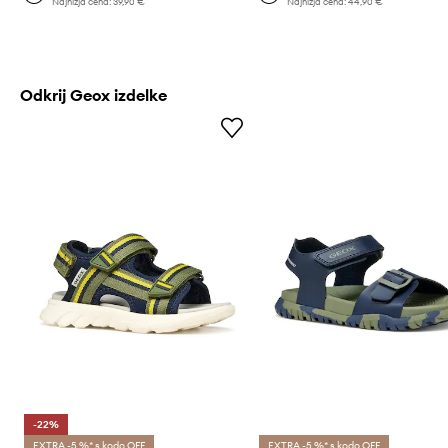
Najnižja cena:
39,90 €
Najnižja cena:
44,90 €
Odkrij Geox izdelke
-22%
EXTRA -5 %* s kodo OFF
EXTRA -5 %* s kodo OFF