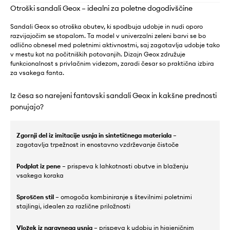
Otroški sandali Geox – idealni za poletne dogodivščine
Sandali Geox so otroška obutev, ki spodbuja udobje in nudi oporo
razvijajočim se stopalom. Ta model v univerzalni zeleni barvi se bo
odlično obnesel med poletnimi aktivnostmi, saj zagotavlja udobje tako
v mestu kot na počitniških potovanjih. Dizajn Geox združuje
funkcionalnost s privlačnim videzom, zaradi česar so praktična izbira
za vsakega fanta.
Iz česa so narejeni fantovski sandali Geox in kakšne prednosti
ponujajo?
Zgornji del iz imitacije usnja in sintetičnega materiala
–
zagotavlja trpežnost in enostavno vzdrževanje čistoče
Podplat iz pene
– prispeva k lahkotnosti obutve in blaženju
vsakega koraka
Sproščen stil
– omogoča kombiniranje s številnimi poletnimi
stajlingi, idealen za različne priložnosti
Vložek iz naravnega usnja
– prispeva k udobju in higieničnim