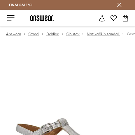
FINAL SALE %!
Prihrani z vpisom v Answear Club >
Answear
Otroci
Deklice
Obutev
Natikači in sandali