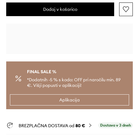
Dodaj v košarico
FINAL SALE %
*Dodatnih -5 % s kodo: OFF pri naročilu min. 89
€. Višji popusti v aplikaciji!
Aplikacija
BREZPLAČNA DOSTAVA od
80 €
Dostava v 3 dneh