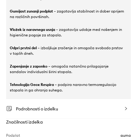
Gumijast zunanji podplat
– zagotavlja stabilnost in dober oprijem
na različnih površinah.
Vložek iz naravnega usnja
– zagotavlja udobje med nošenjem in
higienične pogoje za stopala.
Odpri prstni del
– izboljšuje zračenje in omogoča svobodo prstov
v toplih dneh.
Zapenjanje z zaponko
– omogoča natančno prilagajanje
sandalov individualni širini stopala.
Tehnologija Geox Respira
– podpira naravno termoregulacijo
stopala in ga ohranja suhega.
Podrobnosti o izdelku
Značilnosti izdelka
Podplat
guma