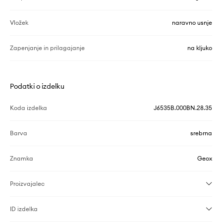
Vložek
naravno usnje
Zapenjanje in prilagajanje
na kljuko
Podatki o izdelku
Koda izdelka
J6535B.000BN.28.35
Barva
srebrna
Znamka
Geox
Proizvajalec
ID izdelka