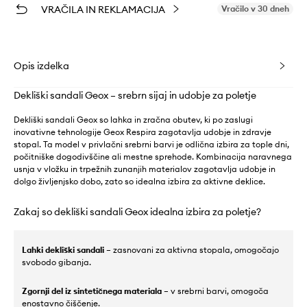
VRAČILA IN REKLAMACIJA
Vračilo v 30 dneh
Opis izdelka
Dekliški sandali Geox – srebrn sijaj in udobje za poletje
Dekliški sandali Geox so lahka in zračna obutev, ki po zaslugi
inovativne tehnologije Geox Respira zagotavlja udobje in zdravje
stopal. Ta model v privlačni srebrni barvi je odlična izbira za tople dni,
počitniške dogodivščine ali mestne sprehode. Kombinacija naravnega
usnja v vložku in trpežnih zunanjih materialov zagotavlja udobje in
dolgo življenjsko dobo, zato so idealna izbira za aktivne deklice.
Zakaj so dekliški sandali Geox idealna izbira za poletje?
Lahki dekliški sandali
– zasnovani za aktivna stopala, omogočajo
svobodo gibanja.
Zgornji del iz sintetičnega materiala
– v srebrni barvi, omogoča
enostavno čiščenje.