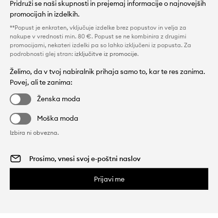
Pridruži se naši skupnosti in prejemaj informacije o najnovejših
promocijah in izdelkih.
**Popust je enkraten, vključuje izdelke brez popustov in velja za
nakupe v vrednosti min. 80 €. Popust se ne kombinira z drugimi
promocijami, nekateri izdelki pa so lahko izključeni iz popusta. Za
podrobnosti glej stran:
izključitve iz promocije
.
Želimo, da v tvoj nabiralnik prihaja samo to, kar te res zanima.
Povej, ali te zanima:
Ženska moda
Moška moda
Izbira ni obvezna.
Prijavi me