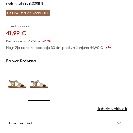
srebrni J6535B.000BN
EXTRA -5 %* s kodo OFF
Trenutna cena:
41,99 €
Redna cena:
49,90 €
-15%
Najnižja cena za obdobje 30 dni pred znižanjem:
44,90 €
 -6%
Barva:
srebrna
Tabela velikosti
Izberi velikost