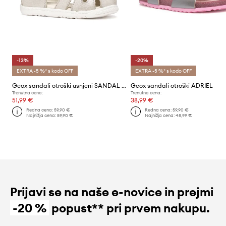
-13%
-20%
EXTRA -5 %* s kodo OFF
EXTRA -5 %* s kodo OFF
Geox sandali otroški usnjeni SANDAL MACCHIA
Geox sandali otroški ADRIEL
Trenutna cena:
Trenutna cena:
51,99 €
38,99 €
Redna cena:
59,90 €
Redna cena:
59,90 €
Najnižja cena:
59,90 €
Najnižja cena:
48,99 €
Prijavi se na naše e-novice in prejmi
-20 %
popust** pri prvem nakupu.