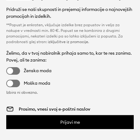
Pridruži se naši skupnosti in prejemaj informacije o najnovejših
promocijah in izdelkih.
**Popust je enkraten, vključuje izdelke brez popustov in velja za
nakupe v vrednosti min. 80 €. Popust se ne kombinira z drugimi
promocijami, nekateri izdelki pa so lahko izključeni iz popusta. Za
podrobnosti glej stran:
izključitve iz promocije
.
Želimo, da v tvoj nabiralnik prihaja samo to, kar te res zanima.
Povej, ali te zanima:
Ženska moda
Moška moda
Izbira ni obvezna.
Prijavi me