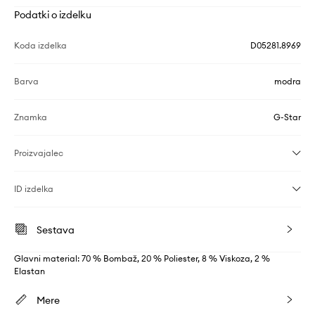
Podatki o izdelku
Koda izdelka
D05281.8969
Barva
modra
Znamka
G-Star
Proizvajalec
ID izdelka
Sestava
Glavni material: 70 % Bombaž, 20 % Poliester, 8 % Viskoza, 2 %
Elastan
Mere