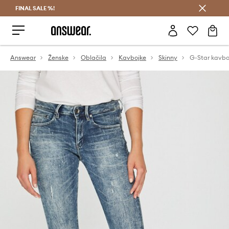
FINAL SALE %!
Prihrani z vpisom v Answear Club >
Answear
Ženske
Oblačila
Kavbojke
Skinny
G-Star kavbo