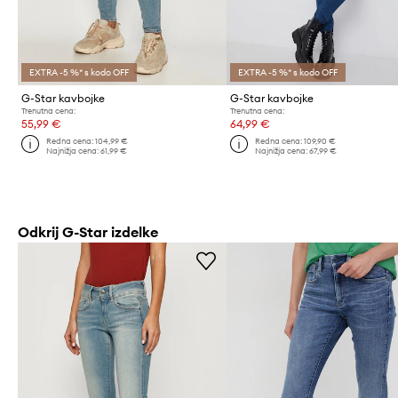
EXTRA -5 %* s kodo OFF
EXTRA -5 %* s kodo OFF
G-Star kavbojke
G-Star kavbojke
Trenutna cena:
Trenutna cena:
55,99 €
64,99 €
Redna cena:
104,99 €
Redna cena:
109,90 €
Najnižja cena:
61,99 €
Najnižja cena:
67,99 €
Odkrij G-Star izdelke