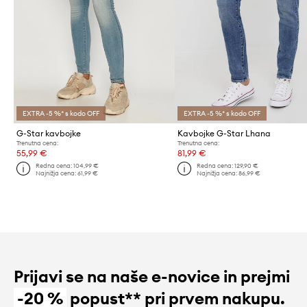
EXTRA -5 %* s kodo OFF
EXTRA -5 %* s kodo OFF
G-Star kavbojke
Kavbojke G-Star Lhana
Trenutna cena:
Trenutna cena:
55,99 €
81,99 €
Redna cena:
104,99 €
Redna cena:
129,90 €
Najnižja cena:
61,99 €
Najnižja cena:
86,99 €
Prijavi se na naše e-novice in prejmi
-20 %
popust** pri prvem nakupu.