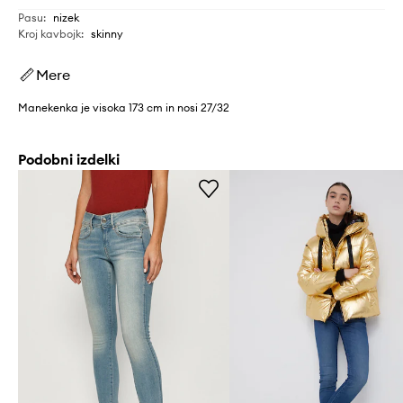
Pasu
:
nizek
Kroj kavbojk
:
skinny
Mere
Manekenka je visoka 173 cm in nosi 27/32
Podobni izdelki