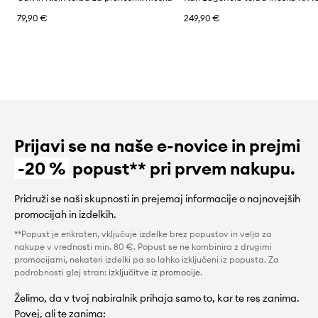
79,90 €
249,90 €
Prijavi se na naše e-novice in prejmi
-20 %
popust** pri prvem nakupu.
Pridruži se naši skupnosti in prejemaj informacije o najnovejših
promocijah in izdelkih.
**Popust je enkraten, vključuje izdelke brez popustov in velja za
nakupe v vrednosti min. 80 €. Popust se ne kombinira z drugimi
promocijami, nekateri izdelki pa so lahko izključeni iz popusta. Za
podrobnosti glej stran:
izključitve iz promocije
.
Želimo, da v tvoj nabiralnik prihaja samo to, kar te res zanima.
Povej, ali te zanima: