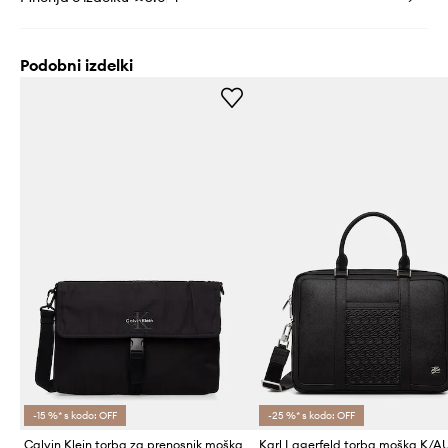
Podobni izdelki
-15 %* s kodo: OFF
-25 %* s kodo: OFF
Calvin Klein torba za prenosnik moška