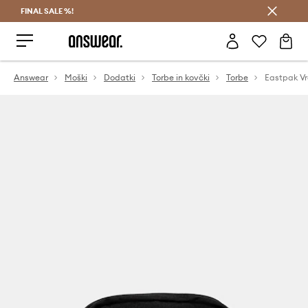
FINAL SALE %!
Prihrani z vpisom v Answear Club >
Answear
Moški
Dodatki
Torbe in kovčki
Torbe
Eastpak V