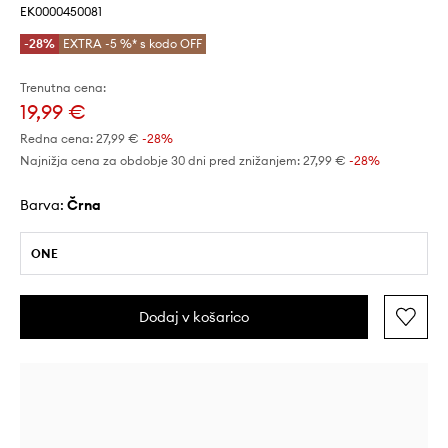
EK0000450081
-28%
EXTRA -5 %* s kodo OFF
Trenutna cena:
19,99 €
Redna cena:
27,99 €
-28%
Najnižja cena za obdobje 30 dni pred znižanjem:
27,99 €
 -28%
Barva:
črna
ONE
Dodaj v košarico