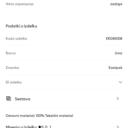
Vrsta zapenjanja
zadrga
Podatki o izdelku
Koda izdelka
EK045008
Barva
črna
Znamka
Eastpak
ID izdelka
Sestava
Osnovni material: 100% Tekstilni material
Mnenja o izdelku
5.0
1