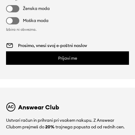
Ženska moda
Moška moda
Izbira ni obvezna.
Prijavi me
Answear Club
Ustvari račun in prihrani pri vsakem nakupu. Z Answear
Clubom prejmeš do
20%
trajnega popusta od od rednih cen.