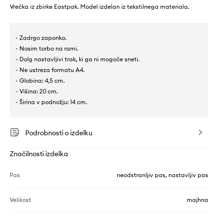
Vrečka iz zbirke Eastpak. Model izdelan iz tekstilnega materiala.
- Zadrgo zaponko.
- Nosim torbo na rami.
- Dolg nastavljivi trak, ki ga ni mogoče sneti.
- Ne ustreza formatu A4.
- Globina: 4,5 cm.
- Višina: 20 cm.
- Širina v podnožju: 14 cm.
Podrobnosti o izdelku
Značilnosti izdelka
Pas
neodstranljiv pas, nastavljiv pas
Velikost
majhna