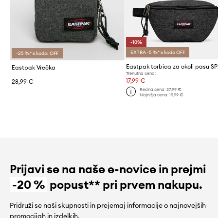
-10%
EXTRA -5 %* s kodo OFF
-25 %* s kodo: OFF
Eastpak Vrečka
Trenutna cena:
17,99 €
28,99 €
Redna cena:
27,99 €
Najnižja cena:
19,99 €
Prijavi se na naše e-novice in prejmi
-20 %
popust** pri prvem nakupu.
Pridruži se naši skupnosti in prejemaj informacije o najnovejših
promocijah in izdelkih.