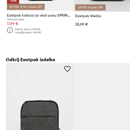
-10%
EXTRA -5 %* s kodo OFF
-25 %* s kodo: OFF
Eastpak torbica za okoli pasu SPRINGER
Eastpak Vrečka
Trenutna cena:
17,99 €
28,99 €
Redna cena:
27,99 €
Najnižja cena:
19,99 €
Odkrij Eastpak izdelke