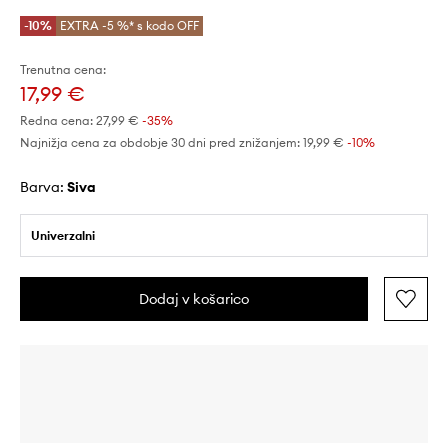
-10%
EXTRA -5 %* s kodo OFF
Trenutna cena:
17,99 €
Redna cena:
27,99 €
-35%
Najnižja cena za obdobje 30 dni pred znižanjem:
19,99 €
 -10%
Barva:
siva
Univerzalni
Dodaj v košarico