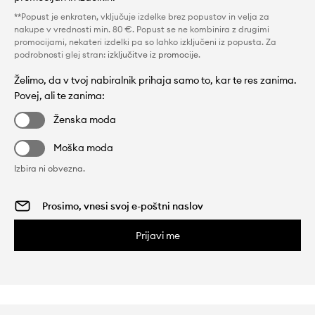
**Popust je enkraten, vključuje izdelke brez popustov in velja za
nakupe v vrednosti min. 80 €. Popust se ne kombinira z drugimi
promocijami, nekateri izdelki pa so lahko izključeni iz popusta. Za
podrobnosti glej stran:
izključitve iz promocije
.
Želimo, da v tvoj nabiralnik prihaja samo to, kar te res zanima.
Povej, ali te zanima:
Ženska moda
Moška moda
Izbira ni obvezna.
Prijavi me