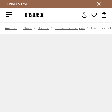
FINAL SALE %!
Prihrani z vpisom v Answear Club >
Answear
Moški
Dodatki
Torbice za okoli pasu
Eastpak vreč