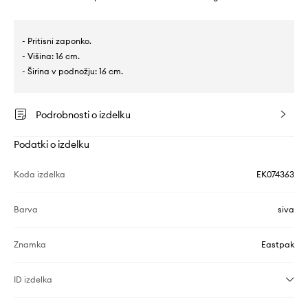
- Pritisni zaponko.
- Višina: 16 cm.
- Širina v podnožju: 16 cm.
Podrobnosti o izdelku
Podatki o izdelku
Koda izdelka
EK074363
Barva
siva
Znamka
Eastpak
ID izdelka