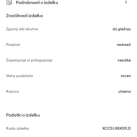
Podrobnosti o izdelku
Značilnosti izdelka
Zgornji del obutve
do gležnja
Podplat
nedrseč
Zapenjanje in prilagajanje
vezalke
Vrsta podplata
raven
Kapica
utrjena
Podatki o izdelku
Koda izdelka
XCC51.X8X001.D