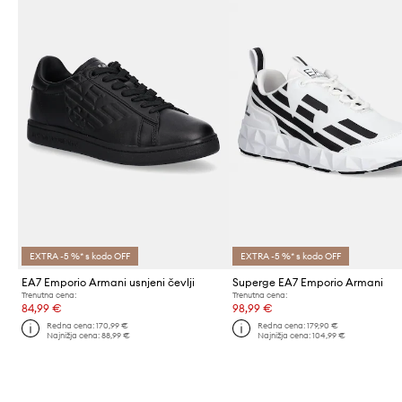
EXTRA -5 %* s kodo OFF
EXTRA -5 %* s kodo OFF
EA7 Emporio Armani usnjeni čevlji
Superge EA7 Emporio Armani
Trenutna cena:
Trenutna cena:
84,99 €
98,99 €
Redna cena:
170,99 €
Redna cena:
179,90 €
Najnižja cena:
88,99 €
Najnižja cena:
104,99 €