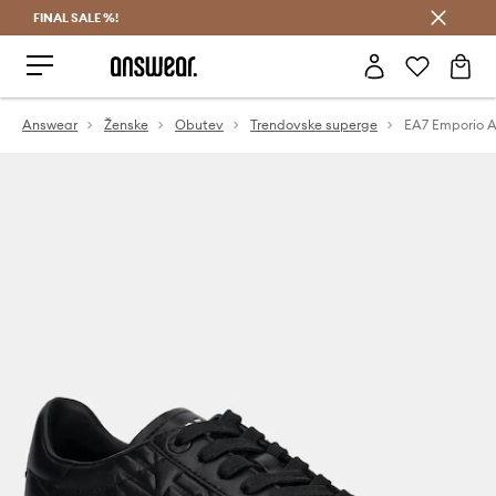
FINAL SALE %!
Prihrani z vpisom v Answear Club >
Answear
Ženske
Obutev
Trendovske superge
EA7 Emporio Ar