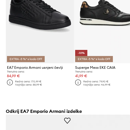
-10%
EXTRA -5 %* s kodo OFF
EXTRA -5 %* s kodo OFF
EA7 Emporio Armani usnjeni čevlji
Superge Mexx EKE CAIA
Trenutna cena:
Trenutna cena:
84,99 €
41,99 €
Redna cena:
170,99 €
Redna cena:
79,90 €
Najnižja cena:
88,99 €
Najnižja cena:
46,99 €
Odkrij EA7 Emporio Armani izdelke