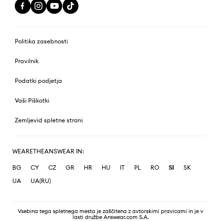
Politika zasebnosti
Pravilnik
Podatki podjetja
Vaši Piškotki
Zemljevid spletne strani
WEARETHEANSWEAR IN:
BG
CY
CZ
GR
HR
HU
IT
PL
RO
SI
SK
UA
UA(RU)
Vsebina tega spletnega mesta je zaščitena z avtorskimi pravicami in je v
lasti družbe Answear.com S.A.