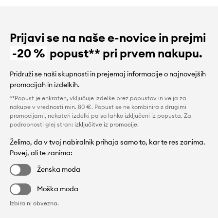
Prijavi se na naše e-novice in prejmi
-20 %
popust** pri prvem nakupu.
Pridruži se naši skupnosti in prejemaj informacije o najnovejših
promocijah in izdelkih.
**Popust je enkraten, vključuje izdelke brez popustov in velja za
nakupe v vrednosti min. 80 €. Popust se ne kombinira z drugimi
promocijami, nekateri izdelki pa so lahko izključeni iz popusta. Za
podrobnosti glej stran:
izključitve iz promocije
.
Želimo, da v tvoj nabiralnik prihaja samo to, kar te res zanima.
Povej, ali te zanima:
Ženska moda
Moška moda
Izbira ni obvezna.