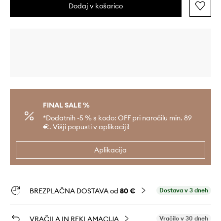
Dodaj v košarico
FINAL SALE %
*Dodatnih -5 % s kodo: OFF pri naročilu min. 89
€. Višji popusti v aplikaciji!
Aplikacija
BREZPLAČNA DOSTAVA od
80 €
Dostava v 3 dneh
VRAČILA IN REKLAMACIJA
Vračilo v 30 dneh