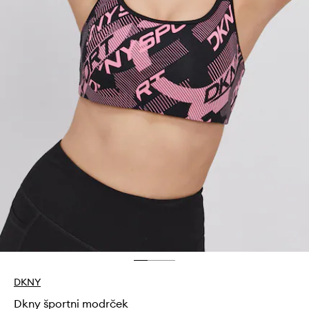
DKNY
Dkny športni modrček