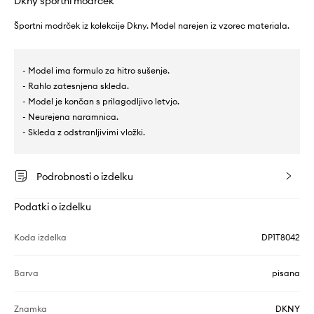
Dkny športni modrček
Športni modrček iz kolekcije Dkny. Model narejen iz vzorec materiala.
- Model ima formulo za hitro sušenje.
- Rahlo zatesnjena skleda.
- Model je končan s prilagodljivo letvjo.
- Neurejena naramnica.
- Skleda z odstranljivimi vložki.
Podrobnosti o izdelku
Podatki o izdelku
Koda izdelka
DP1T8042
Barva
pisana
Znamka
DKNY