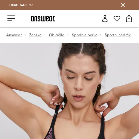
FINAL SALE %!
Prihrani z vpisom v Answear Club >
Answear
Ženske
Oblačila
Spodnje perilo
Športni nedrčki