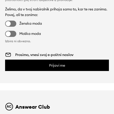
Želimo, da v tvoj nabiralnik prihaja samo to, kar te res zanima.
Povej, ali te zanima:
Ženska moda
Moška moda
Izbira ni obvezna.
Prijavi me
Answear Club