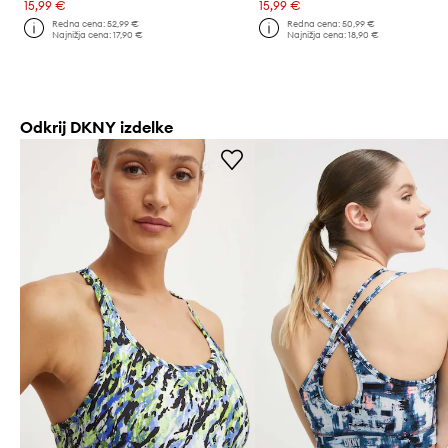
15,99 €
15,99 €
Redna cena:
52,99 €
Redna cena:
50,99 €
Najnižja cena:
17,90 €
Najnižja cena:
18,90 €
Odkrij DKNY izdelke