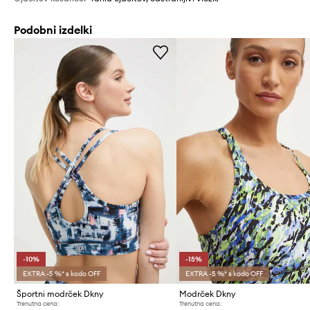
Podobni izdelki
-10%
-15%
EXTRA -5 %* s kodo OFF
EXTRA -5 %* s kodo OFF
Športni modrček Dkny
Modrček Dkny
Trenutna cena:
Trenutna cena: