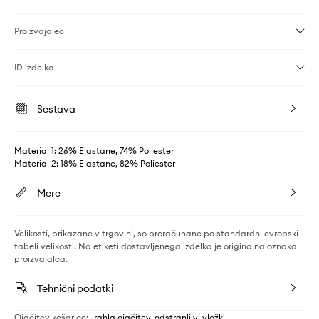
Proizvajalec
ID izdelka
Sestava
Material 1: 26% Elastane, 74% Poliester
Material 2: 18% Elastane, 82% Poliester
Mere
Velikosti, prikazane v trgovini, so preračunane po standardni evropski
tabeli velikosti. Na etiketi dostavljenega izdelka je originalna oznaka
proizvajalca.
Tehnični podatki
Ojačitev košarice
:
rahla ojačitev, odstranljivi vložki