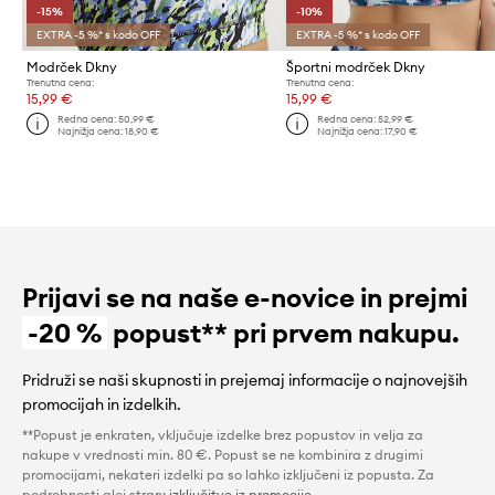
-15%
-10%
EXTRA -5 %* s kodo OFF
EXTRA -5 %* s kodo OFF
Modrček Dkny
Športni modrček Dkny
Trenutna cena:
Trenutna cena:
15,99 €
15,99 €
Redna cena:
50,99 €
Redna cena:
52,99 €
Najnižja cena:
18,90 €
Najnižja cena:
17,90 €
Prijavi se na naše e-novice in prejmi
-20 %
popust** pri prvem nakupu.
Pridruži se naši skupnosti in prejemaj informacije o najnovejših
promocijah in izdelkih.
**Popust je enkraten, vključuje izdelke brez popustov in velja za
nakupe v vrednosti min. 80 €. Popust se ne kombinira z drugimi
promocijami, nekateri izdelki pa so lahko izključeni iz popusta. Za
podrobnosti glej stran:
izključitve iz promocije
.