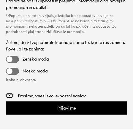
Pridruži se naši skupnosti in prejemaj informacije o najnovejših
promocijah in izdelkih.
**Popust je enkraten, vključuje izdelke brez popustov in velja za
nakupe v vrednosti min. 80 €. Popust se ne kombinira z drugimi
promocijami, nekateri izdelki pa so lahko izključeni iz popusta. Za
podrobnosti glej stran:
izključitve iz promocije
.
Želimo, da v tvoj nabiralnik prihaja samo to, kar te res zanima.
Povej, ali te zanima:
Ženska moda
Moška moda
Izbira ni obvezna.
Prijavi me