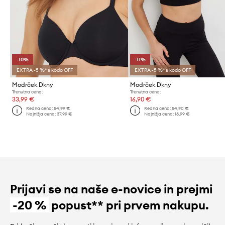
-10%
-11%
EXTRA -5 %* s kodo OFF
EXTRA -5 %* s kodo OFF
Modrček Dkny
Modrček Dkny
Trenutna cena:
Trenutna cena:
33,99 €
16,90 €
Redna cena:
54,99 €
Redna cena:
54,90 €
Najnižja cena:
37,99 €
Najnižja cena:
18,99 €
Prijavi se na naše e-novice in prejmi
-20 %
popust** pri prvem nakupu.