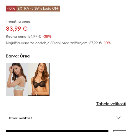
-10%
EXTRA -5 %* s kodo OFF
Trenutna cena:
33,99 €
Redna cena:
54,99 €
-38%
Najnižja cena za obdobje 30 dni pred znižanjem:
37,99 €
 -10%
Barva:
črna
Tabela velikosti
Izberi velikost