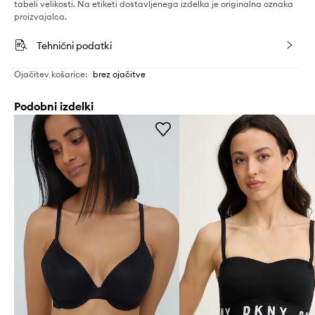
tabeli velikosti. Na etiketi dostavljenega izdelka je originalna oznaka
proizvajalca.
Tehnični podatki
Ojačitev košarice
:
brez ojačitve
Podobni izdelki