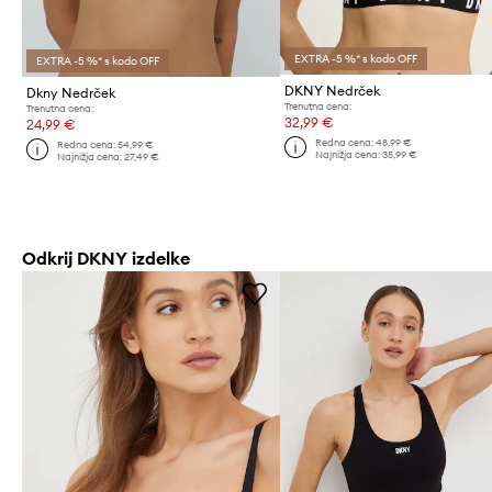
EXTRA -5 %* s kodo OFF
EXTRA -5 %* s kodo OFF
DKNY Nedrček
Dkny Nedrček
Trenutna cena:
Trenutna cena:
32,99 €
24,99 €
Redna cena:
48,99 €
Redna cena:
54,99 €
Najnižja cena:
35,99 €
Najnižja cena:
27,49 €
Odkrij DKNY izdelke