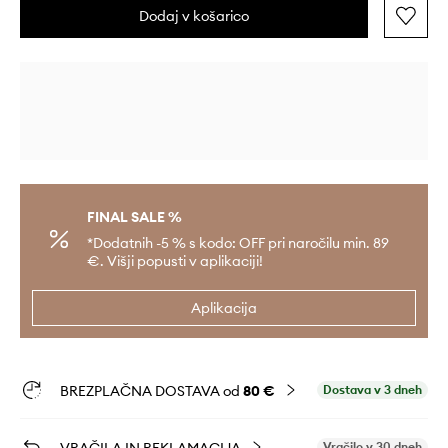
Dodaj v košarico
FINAL SALE %
*Dodatnih -5 % s kodo: OFF pri naročilu min. 89
€. Višji popusti v aplikaciji!
Aplikacija
BREZPLAČNA DOSTAVA od
80 €
Dostava v 3 dneh
VRAČILA IN REKLAMACIJA
Vračilo v 30 dneh