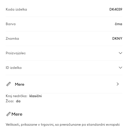
Koda izdelka
DK4039
Barva
črna
Znamka
DKNY
Proizvajalec
ID izdelka
Mere
Kroj nedrčka
:
klasični
Žica
:
da
Mere
Velikosti, prikazane v trgovini, so preračunane po standardni evropski