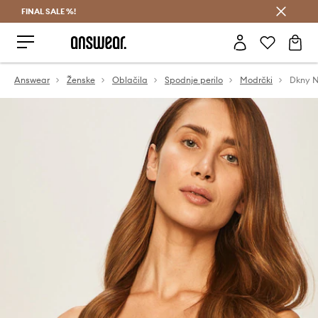
FINAL SALE %!
Prihrani z vpisom v Answear Club >
Answear
Ženske
Oblačila
Spodnje perilo
Modrčki
Dkny 