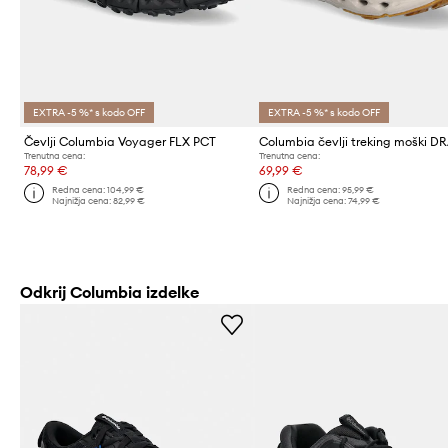
EXTRA -5 %* s kodo OFF
EXTRA -5 %* s kodo OFF
Čevlji Columbia Voyager FLX PCT
Trenutna cena:
Trenutna cena:
78,99 €
69,99 €
Redna cena:
104,99 €
Redna cena:
95,99 €
Najnižja cena:
82,99 €
Najnižja cena:
74,99 €
Odkrij Columbia izdelke