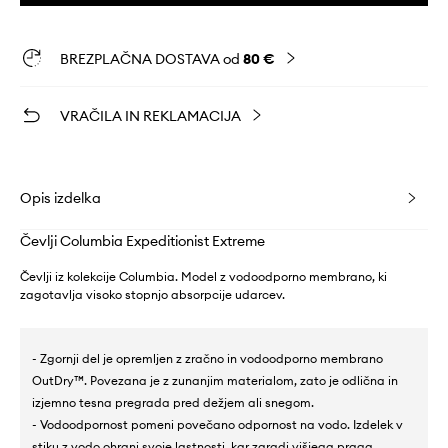
BREZPLAČNA DOSTAVA od
80 €
VRAČILA IN REKLAMACIJA
Opis izdelka
Čevlji Columbia Expeditionist Extreme
Čevlji iz kolekcije Columbia. Model z vodoodporno membrano, ki
zagotavlja visoko stopnjo absorpcije udarcev.
- Zgornji del je opremljen z zračno in vodoodporno membrano
OutDry™. Povezana je z zunanjim materialom, zato je odlična in
izjemno tesna pregrada pred dežjem ali snegom.
- Vodoodpornost pomeni povečano odpornost na vodo. Izdelek v
stiku z vodo ohrani svoje lastnosti, kar zaradi višjega praga