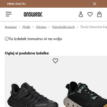
FINAL SALE %!
Prihrani z vpisom v Answear Club >
Answear
Moški
Obutev
Pohodniški čevlji
Ta izdelek trenutno ni na voljo
Oglej si podobne izdelke