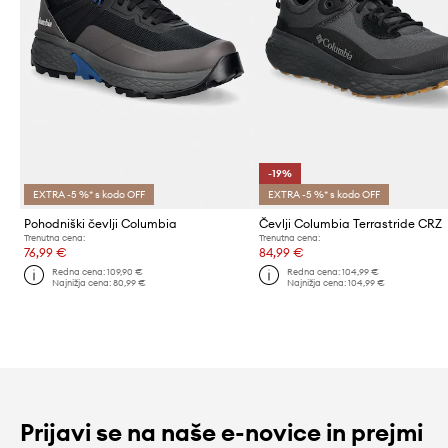
-19%
EXTRA -5 %* s kodo OFF
EXTRA -5 %* s kodo OFF
Pohodniški čevlji Columbia
Čevlji Columbia Terrastride CRZ
Trenutna cena:
Trenutna cena:
76,99 €
84,99 €
Redna cena:
109,90 €
Redna cena:
104,99 €
Najnižja cena:
80,99 €
Najnižja cena:
104,99 €
Prijavi se na naše e-novice in prejmi