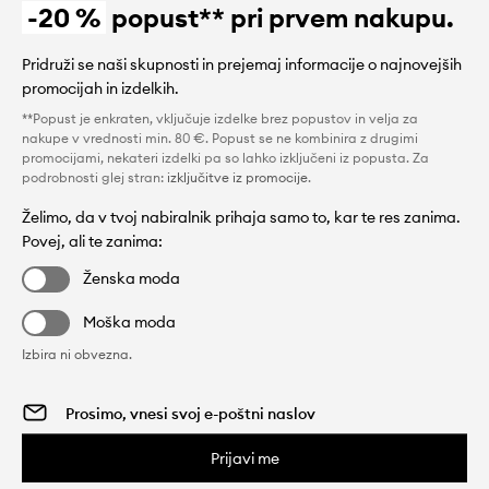
-20 %
popust** pri prvem nakupu.
Pridruži se naši skupnosti in prejemaj informacije o najnovejših
promocijah in izdelkih.
**Popust je enkraten, vključuje izdelke brez popustov in velja za
nakupe v vrednosti min. 80 €. Popust se ne kombinira z drugimi
promocijami, nekateri izdelki pa so lahko izključeni iz popusta. Za
podrobnosti glej stran:
izključitve iz promocije
.
Želimo, da v tvoj nabiralnik prihaja samo to, kar te res zanima.
Povej, ali te zanima:
Ženska moda
Moška moda
Izbira ni obvezna.
Prijavi me