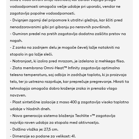
vodoodpornosti omogoča večje udobje pri uporabi, vendar ne
zagotavlja popolne vodoodpornosti.
- Dvignjen zgornji del pripomore k utrditvi gležnja, kar ščiti pred
nenadzorovanimi gibi pri gibanju po neravnih površinah.
- Gumiran predel na prstih zagotavlja dodatno zaščito prstov na
nogah.
- Z zanko na zadnjem delu je mogoče čevelj lažje natakniti na
stopalo in ga lažje sleči.
- Notranjost, ki izolira pred mrazom, je izdelana iz mehkega flisa.
- Zlata membrana Omni-Heat™ Infinity zagotavlja optimalno
telesno temperaturo, saj odbija in zadržuje toploto, ki jo proizvaja
telo, ter jo ustrezno razpršuje, kar preprečuje pregrevanje. Hkrati ta
tehnologija omogoča dobro kroženje zraka in prenaša vlago
navzven.
- Plast sintetične izolacije z maso 400 g zagotavlja visoko toplotno
udobje v hladnih dneh.
- Nova generacija sistema blaženja Techlite +™ zagotavlja
najvišjo raven udobja za stopala med aktivnostjo.
- Dolžina vložka je: 27,5 cm.
- Dimenzije so podane za velikost: 41.