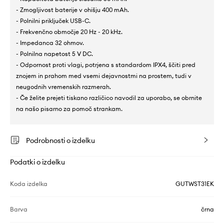
- Zmogljivost baterije v ohišju 400 mAh.
- Polnilni priključek USB-C.
- Frekvenčno območje 20 Hz - 20 kHz.
- Impedanca 32 ohmov.
- Polnilna napetost 5 V DC.
- Odpornost proti vlagi, potrjena s standardom IPX4, ščiti pred
znojem in prahom med vsemi dejavnostmi na prostem, tudi v
neugodnih vremenskih razmerah.
- Če želite prejeti tiskano različico navodil za uporabo, se obrnite
na našo pisarno za pomoč strankam.
Podrobnosti o izdelku
Podatki o izdelku
Koda izdelka
GUTWST31EK
Barva
črna