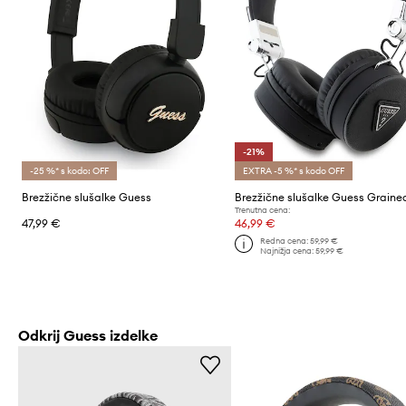
-21%
-25 %* s kodo: OFF
EXTRA -5 %* s kodo OFF
Brezžične slušalke Guess
Trenutna cena:
47,99 €
46,99 €
Redna cena:
59,99 €
Najnižja cena:
59,99 €
Odkrij Guess izdelke