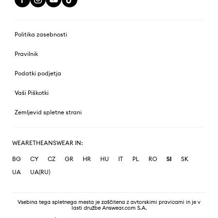
Politika zasebnosti
Pravilnik
Podatki podjetja
Vaši Piškotki
Zemljevid spletne strani
WEARETHEANSWEAR IN:
BG
CY
CZ
GR
HR
HU
IT
PL
RO
SI
SK
UA
UA(RU)
Vsebina tega spletnega mesta je zaščitena z avtorskimi pravicami in je v
lasti družbe Answear.com S.A.