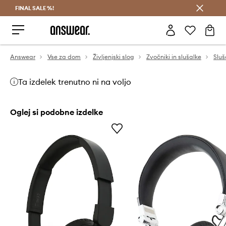
FINAL SALE %!
Prihrani z vpisom v Answear Club >
Answear
Vse za dom
Življenjski slog
Zvočniki in slušalke
Sluš
Ta izdelek trenutno ni na voljo
Oglej si podobne izdelke