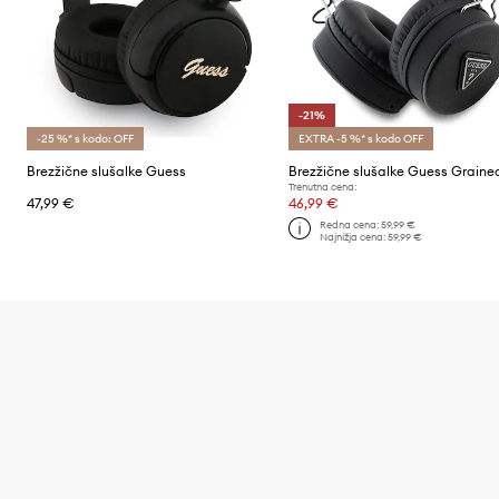
-21%
-25 %* s kodo: OFF
EXTRA -5 %* s kodo OFF
Brezžične slušalke Guess
Trenutna cena:
47,99 €
46,99 €
Redna cena:
59,99 €
Najnižja cena:
59,99 €