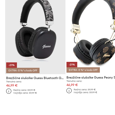
-21%
-21%
EXTRA -5 %* s kodo OFF
EXTRA -5 %* s kodo OFF
Brezžične slušalke Guess Bluetooth Gcube Metallic Script Logo
Trenutna cena:
Trenutna cena:
46,99 €
46,99 €
Redna cena:
59,99 €
Redna cena:
59,99 €
Najnižja cena:
59,99 €
Najnižja cena:
59,99 €