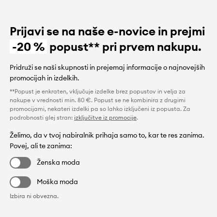
Prijavi se na naše e-novice in prejmi
-20 %
popust** pri prvem nakupu.
Pridruži se naši skupnosti in prejemaj informacije o najnovejših
promocijah in izdelkih.
**Popust je enkraten, vključuje izdelke brez popustov in velja za
nakupe v vrednosti min. 80 €. Popust se ne kombinira z drugimi
promocijami, nekateri izdelki pa so lahko izključeni iz popusta. Za
podrobnosti glej stran:
izključitve iz promocije
.
Želimo, da v tvoj nabiralnik prihaja samo to, kar te res zanima.
Povej, ali te zanima:
Ženska moda
Moška moda
Izbira ni obvezna.