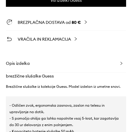
Vsi izdelki Guess
BREZPLAČNA DOSTAVA od
80 €
VRAČILA IN REKLAMACIJA
Opis izdelka
brezžične slušalke Guess
Brezžične slušalke iz kolekcije Guess. Model izdelan iz umetne snovi.
- Odličen zvok, ergonomska zasnova, zaslon na telesu in
upravljanje na dotik.
- S pomočjo ohišja ga lahko napolnite vsaj 5-krat, kar zagotavlja
do 30 ur delovanja z enim polnjenjem.
- Kapaciteta baterije slušalke 50 mAh.