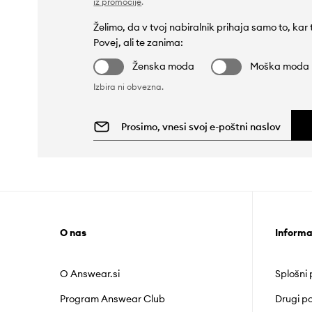
iz promocije
.
Želimo, da v tvoj nabiralnik prihaja samo to, kar
Povej, ali te zanima:
Ženska moda
Moška moda
Izbira ni obvezna.
O nas
Informa
O Answear.si
Splošni
Program Answear Club
Drugi po