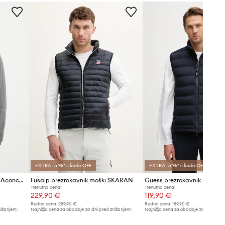
običajno nosiš.
narsko modra
Tabela velikosti
Guess Jeans
EXTRA -5 %* s kodo OFF
EXTRA -5 %* s kodo OFF
Brezrokavnik The North Face Aconcagua 3
Fusalp brezrokavnik moški SKARAN
Trenutna cena:
Trenutna cena:
229,90 €
119,90 €
Redna cena:
289,90 €
Redna cena:
189,90 €
nižanjem:
Najnižja cena za obdobje 30 dni pred znižanjem:
Najnižja cena za obdobje 30 dni pred 
249,90 €
129,90 €