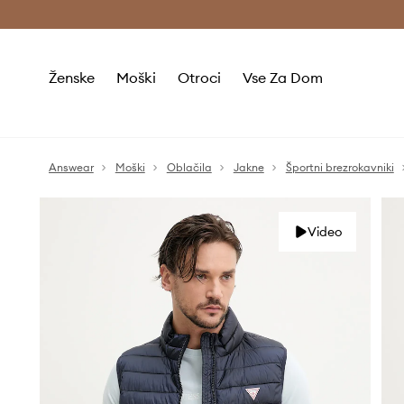
Brezplačna dostava in vračila (v vrednosti 80 € in več) >
Ženske
Moški
Otroci
Vse Za Dom
Answear
Moški
Oblačila
Jakne
Športni brezrokavniki
Video