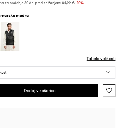
na za obdobje 30 dni pred znižanjem:
84,99 €
 -10%
mornarsko modra
Tabela velikosti
ikost
Dodaj v košarico