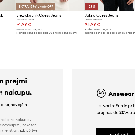
EXTRA -5 %* s kodo OFF
-29%
ki
Brezrokavnik Guess Jeans
Jakna Guess Jeans
Trenutna cena:
Trenutna cena:
74,99 €
98,99 €
Redna cena:
118,90 €
Redna cena:
188,90 €
Najnižja cena za obdobje 30 dni pred znižanjem:
Najnižja cena za obdobje 30 dni pred z
82,99 €
139,90 €
in prejmi
m nakupu.
Answear
e o najnovejših
Ustvari račun in p
prejmeš do
20%
tra
n velja za nakupe v
promocijami, nekateri
i glej stran:
izključitve