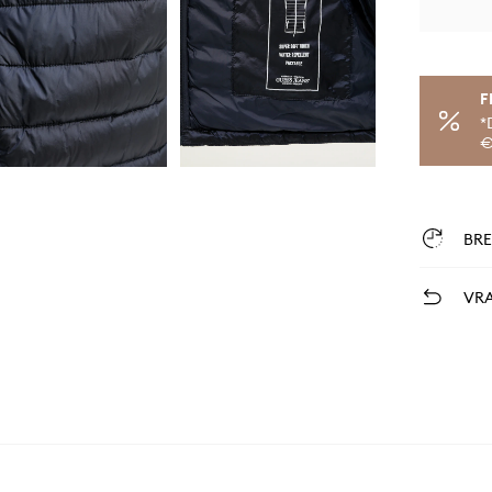
F
*
€
BR
VRA