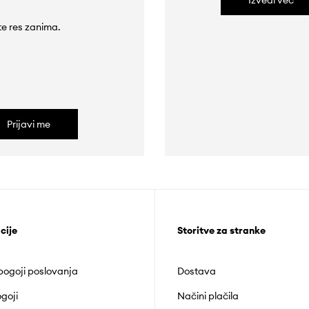
Izvedi več
 te res zanima.
Prijavi me
cije
Storitve za stranke
 pogoji poslovanja
Dostava
goji
Načini plačila