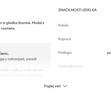
ZNAČILNOSTI IZDELKA
n iz gladke tkanine. Model s
Polnilo
e razmere.
Kapuca
Podloga
po
lenic.
ge v notranjost, zaradi
Vodoodpornost
elek v stiku z vodo ohrani
i omogoča večje udobje pri
Poglej več
PODATKI O IZDELKU
azom.
o.
Koda izdelka
M