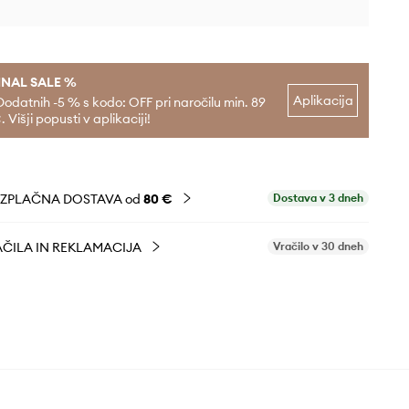
INAL SALE %
Aplikacija
Dodatnih -5 % s kodo: OFF pri naročilu min. 89
. Višji popusti v aplikaciji!
EZPLAČNA DOSTAVA od
80 €
Dostava v 3 dneh
ČILA IN REKLAMACIJA
Vračilo v 30 dneh