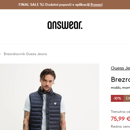
Dostava v 3 dneh >
FINAL SALE %! Dodatni popusti v aplikaciji
Prihrani z vpisom v Answear Club >
Preveri
Brezrokavnik Guess Jeans
Guess J
Brezr
moški, mo
-10%
EX
Trenutna c
75,99 
Redna cen