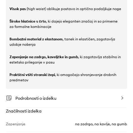
Visok pas
(high waist) oblikuje postavo in optično podaljšuje noge
Široke hlačnice s črto
, ki dajejo eleganten značaj in so primerne
za formalne kombinacije
Bombažni material z elastanom
, tanek in elastičen, zagotavlja
udobje nošenja
Zapenjanje na zadrgo, kaveljčke in gumb
, ki zagotavlja stabilno in
estetsko prileganje v pasu
Praktični všiti stranski žepi
, ki omogočajo shranjevanje drobnih
predmetov
Podrobnosti o izdelku
Značilnosti izdelka
Zapenjanje
na zadrgo, na kavlje, na gumb