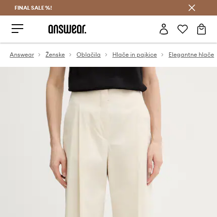
FINAL SALE %!
Prihrani z vpisom v Answear Club >
Answear
Ženske
Oblačila
Hlače in pajkice
Elegantne hlače