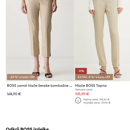
-11%
-25 %* s kodo: OFF
EXTRA -5 %* s kodo OFF
BOSS carrot hlače ženske bombažne z elastanom Tapria-Crop2
Hlače BOSS Tapria
Trenutna cena:
168,90 €
105,99 €
Redna cena:
198,90 €
Najnižja cena:
119,90 €
Odkrij BOSS izdelke