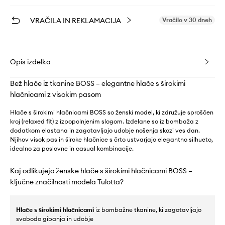
VRAČILA IN REKLAMACIJA
Vračilo v 30 dneh
Opis izdelka
Bež hlače iz tkanine BOSS – elegantne hlače s širokimi
hlačnicami z visokim pasom
Hlače s širokimi hlačnicami BOSS so ženski model, ki združuje sproščen
kroj (relaxed fit) z izpopolnjenim slogom. Izdelane so iz bombaža z
dodatkom elastana in zagotavljajo udobje nošenja skozi ves dan.
Njihov visok pas in široke hlačnice s črto ustvarjajo elegantno silhueto,
idealno za poslovne in casual kombinacije.
Kaj odlikujejo ženske hlače s širokimi hlačnicami BOSS –
ključne značilnosti modela Tulotta?
Hlače s širokimi hlačnicami
iz bombažne tkanine, ki zagotavljajo
svobodo gibanja in udobje