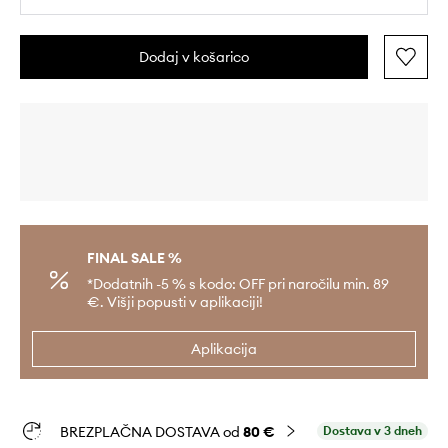
Dodaj v košarico
FINAL SALE %
*Dodatnih -5 % s kodo: OFF pri naročilu min. 89
€. Višji popusti v aplikaciji!
Aplikacija
BREZPLAČNA DOSTAVA od
80 €
Dostava v 3 dneh