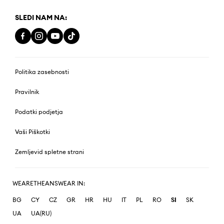
SLEDI NAM NA:
Politika zasebnosti
Pravilnik
Podatki podjetja
Vaši Piškotki
Zemljevid spletne strani
WEARETHEANSWEAR IN:
BG
CY
CZ
GR
HR
HU
IT
PL
RO
SI
SK
UA
UA(RU)