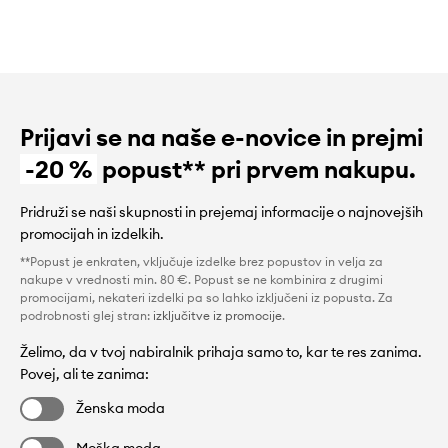
Prijavi se na naše e-novice in prejmi
-20 %
popust** pri prvem nakupu.
Pridruži se naši skupnosti in prejemaj informacije o najnovejših
promocijah in izdelkih.
**Popust je enkraten, vključuje izdelke brez popustov in velja za
nakupe v vrednosti min. 80 €. Popust se ne kombinira z drugimi
promocijami, nekateri izdelki pa so lahko izključeni iz popusta. Za
podrobnosti glej stran:
izključitve iz promocije
.
Želimo, da v tvoj nabiralnik prihaja samo to, kar te res zanima.
Povej, ali te zanima:
Ženska moda