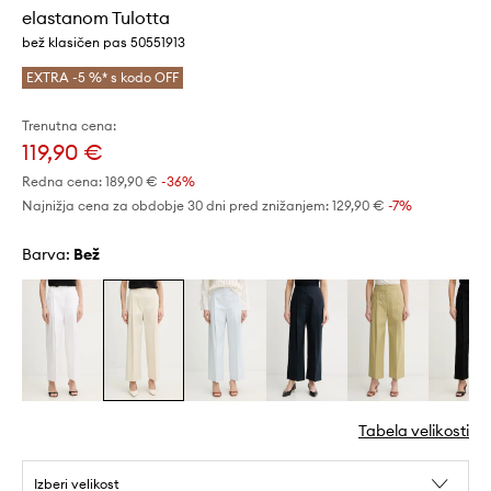
elastanom Tulotta
bež klasičen pas 50551913
EXTRA -5 %* s kodo OFF
Trenutna cena:
119,90 €
Redna cena:
189,90 €
-36%
Najnižja cena za obdobje 30 dni pred znižanjem:
129,90 €
 -7%
Barva:
bež
Tabela velikosti
Izberi velikost