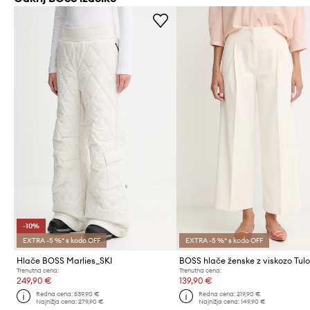
-10%
EXTRA -5 %* s kodo OFF
EXTRA -5 %* s kodo OFF
Hlače BOSS Marlies_SKI
BOSS hlače ženske z viskozo Tulo
Trenutna cena:
Trenutna cena:
249,90 €
139,90 €
Redna cena:
539,90 €
Redna cena:
219,90 €
Najnižja cena:
279,90 €
Najnižja cena:
149,90 €