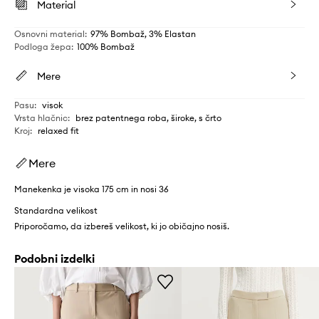
Material
Osnovni material
:
97% Bombaž, 3% Elastan
Podloga žepa
:
100% Bombaž
Mere
Pasu
:
visok
Vrsta hlačnic
:
brez patentnega roba, široke, s črto
Kroj
:
relaxed fit
Mere
Manekenka je visoka 175 cm in nosi 36
Standardna velikost
Priporočamo, da izbereš velikost, ki jo običajno nosiš.
Podobni izdelki