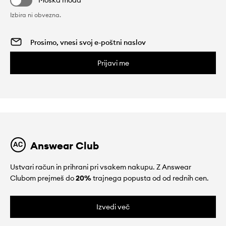
Moška moda
Izbira ni obvezna.
Prijavi me
Answear Club
Ustvari račun in prihrani pri vsakem nakupu. Z Answear
Clubom prejmeš do
20%
trajnega popusta od od rednih cen.
Izvedi več