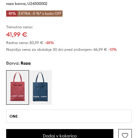
roza barva, U24300002
-10%
EXTRA -5 %* s kodo OFF
Trenutna cena:
41,99 €
Redna cena:
80,99 €
-48%
Najnižja cena za obdobje 30 dni pred znižanjem:
46,99 €
 -10%
Barva:
roza
ONE
Dodaj v košarico