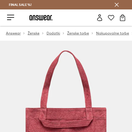
FINAL SALE %!
Prihrani z vpisom v Answear Club >
Answear
Ženske
Dodatki
Ženske torbe
Nakupovalne torbe