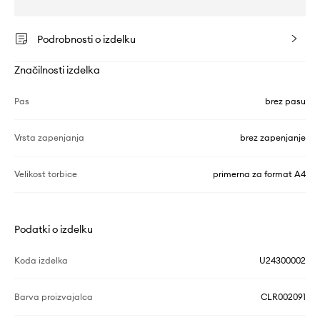
Podrobnosti o izdelku
Značilnosti izdelka
Pas
brez pasu
Vrsta zapenjanja
brez zapenjanje
Velikost torbice
primerna za format A4
Podatki o izdelku
Koda izdelka
U24300002
Barva proizvajalca
CLR002091