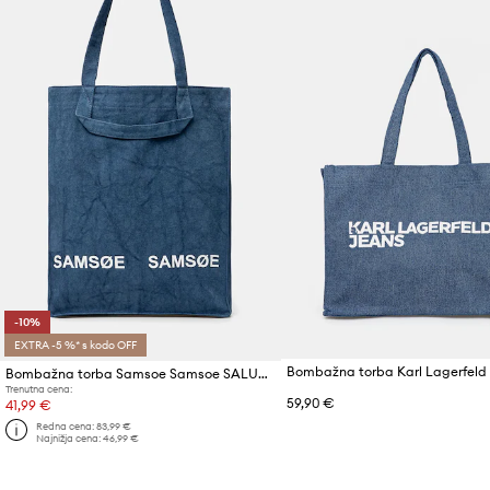
-10%
EXTRA -5 %* s kodo OFF
Bombažna torba Karl Lagerfeld
Bombažna torba Samsoe Samsoe SALUCCA
Trenutna cena:
59,90 €
41,99 €
Redna cena:
83,99 €
Najnižja cena:
46,99 €