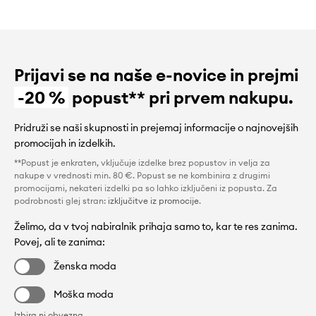
Prijavi se na naše e-novice in prejmi
-20 %
popust** pri prvem nakupu.
Pridruži se naši skupnosti in prejemaj informacije o najnovejših
promocijah in izdelkih.
**Popust je enkraten, vključuje izdelke brez popustov in velja za
nakupe v vrednosti min. 80 €. Popust se ne kombinira z drugimi
promocijami, nekateri izdelki pa so lahko izključeni iz popusta. Za
podrobnosti glej stran:
izključitve iz promocije
.
Želimo, da v tvoj nabiralnik prihaja samo to, kar te res zanima.
Povej, ali te zanima:
Ženska moda
Moška moda
Izbira ni obvezna.