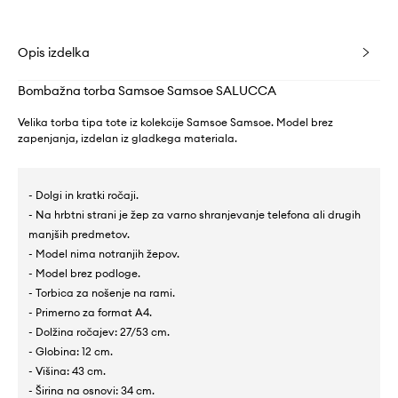
Opis izdelka
Bombažna torba Samsoe Samsoe SALUCCA
Velika torba tipa tote iz kolekcije Samsoe Samsoe. Model brez
zapenjanja, izdelan iz gladkega materiala.
- Dolgi in kratki ročaji.
- Na hrbtni strani je žep za varno shranjevanje telefona ali drugih
manjših predmetov.
- Model nima notranjih žepov.
- Model brez podloge.
- Torbica za nošenje na rami.
- Primerno za format A4.
- Dolžina ročajev: 27/53 cm.
- Globina: 12 cm.
- Višina: 43 cm.
- Širina na osnovi: 34 cm.