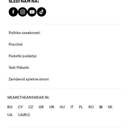
SLEDI NAM NA:
Politika zasebnosti
Pravilnik
Podatki podjetja
Vaši Piškotki
Zemljevid spletne strani
WEARETHEANSWEAR IN:
BG
CY
CZ
GR
HR
HU
IT
PL
RO
SI
SK
UA
UA(RU)