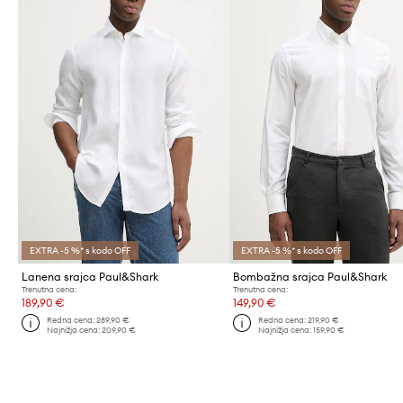
EXTRA -5 %* s kodo OFF
EXTRA -5 %* s kodo OFF
Lanena srajca Paul&Shark
Bombažna srajca Paul&Shark
Trenutna cena:
Trenutna cena:
189,90 €
149,90 €
Redna cena:
289,90 €
Redna cena:
219,90 €
Najnižja cena:
209,90 €
Najnižja cena:
159,90 €