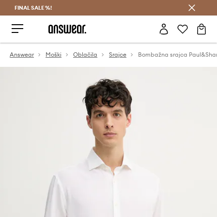
FINAL SALE %!
Prihrani z vpisom v Answear Club >
Answear
Moški
Oblačila
Srajce
Bombažna srajca Paul&Sha