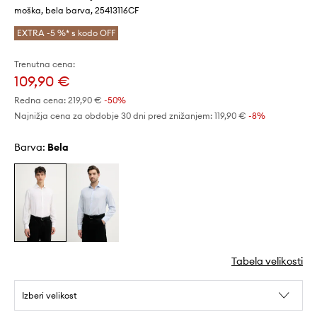
moška, bela barva, 25413116CF
EXTRA -5 %* s kodo OFF
Trenutna cena:
109,90 €
Redna cena:
219,90 €
-50%
Najnižja cena za obdobje 30 dni pred znižanjem:
119,90 €
 -8%
Barva:
bela
Tabela velikosti
Izberi velikost