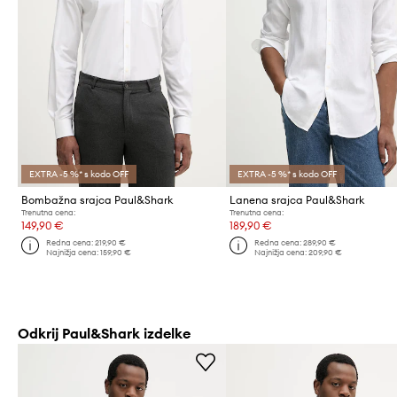
EXTRA -5 %* s kodo OFF
EXTRA -5 %* s kodo OFF
Bombažna srajca Paul&Shark
Lanena srajca Paul&Shark
Trenutna cena:
Trenutna cena:
149,90 €
189,90 €
Redna cena:
219,90 €
Redna cena:
289,90 €
Najnižja cena:
159,90 €
Najnižja cena:
209,90 €
Odkrij Paul&Shark izdelke