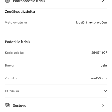
Podrobnosti o izdelku
Značilnosti izdelka
Vrsta ovratnika
klasični (kent), ojačan
Podatki o izdelku
Koda izdelka
25413116CF
Barva
bela
Znamka
Paul&Shark
ID izdelka
Sestava