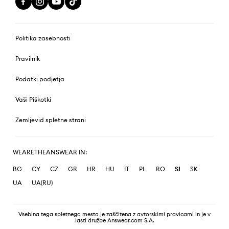
Politika zasebnosti
Pravilnik
Podatki podjetja
Vaši Piškotki
Zemljevid spletne strani
WEARETHEANSWEAR IN:
BG
CY
CZ
GR
HR
HU
IT
PL
RO
SI
SK
UA
UA(RU)
Vsebina tega spletnega mesta je zaščitena z avtorskimi pravicami in je v
lasti družbe Answear.com S.A.