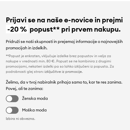
Prijavi se na naše e-novice in prejmi
-20 %
popust** pri prvem nakupu.
Pridruži se naši skupnosti in prejemaj informacije o najnovejših
promocijah in izdelkih.
**Popust je enkraten, vključuje izdelke brez popustov in velja za
nakupe v vrednosti min. 80 €. Popust se ne kombinira z drugimi
promocijami, nekateri izdelki pa so lahko izključeni iz popusta. Za
podrobnosti glej stran:
izključitve iz promocije
.
Želimo, da v tvoj nabiralnik prihaja samo to, kar te res zanima.
Povej, ali te zanima:
Ženska moda
Moška moda
Izbira ni obvezna.