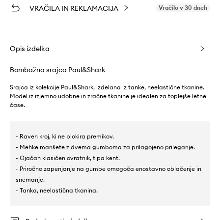
VRAČILA IN REKLAMACIJA
Vračilo v 30 dneh
Opis izdelka
Bombažna srajca Paul&Shark
Srajca iz kolekcije Paul&Shark, izdelana iz tanke, neelastične tkanine.
Model iz izjemno udobne in zračne tkanine je idealen za toplejše letne
čase.
- Raven kroj, ki ne blokira premikov.
- Mehke manšete z dvema gumboma za prilagojeno prileganje.
- Ojačan klasičen ovratnik, tipa kent.
- Priročno zapenjanje na gumbe omogoča enostavno oblačenje in
snemanje.
- Tanka, neelastična tkanina.