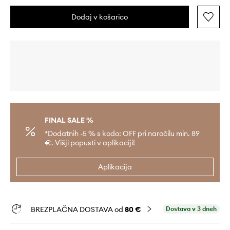
Dodaj v košarico
FINAL SALE %
*Dodatnih -5 % s kodo: OFF pri naročilu min. 89
€. Višji popusti v aplikaciji!
Aplikacija
BREZPLAČNA DOSTAVA od
80 €
Dostava v 3 dneh