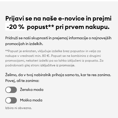
Prijavi se na naše e-novice in prejmi
-20 %
popust** pri prvem nakupu.
Pridruži se naši skupnosti in prejemaj informacije o najnovejših
promocijah in izdelkih.
**Popust je enkraten, vključuje izdelke brez popustov in velja za
nakupe v vrednosti min. 80 €. Popust se ne kombinira z drugimi
promocijami, nekateri izdelki pa so lahko izključeni iz popusta. Za
podrobnosti glej stran:
izključitve iz promocije
.
Želimo, da v tvoj nabiralnik prihaja samo to, kar te res zanima.
Povej, ali te zanima:
Ženska moda
Moška moda
Izbira ni obvezna.