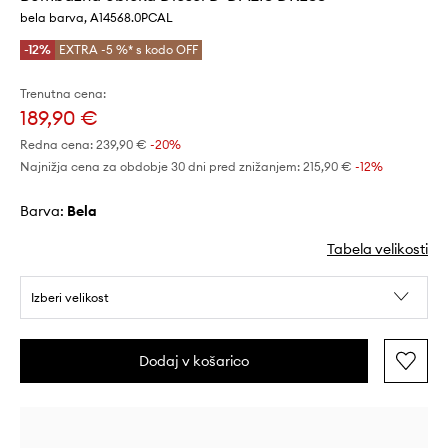
bela barva, A14568.0PCAL
-12%
EXTRA -5 %* s kodo OFF
Trenutna cena:
189,90 €
Redna cena:
239,90 €
-20%
Najnižja cena za obdobje 30 dni pred znižanjem:
215,90 €
 -12%
Barva:
bela
Tabela velikosti
Izberi velikost
Dodaj v košarico