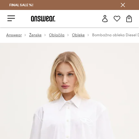
FINAL SALE %!
Prihrani z vpisom v Answear Club >
Answear
Ženske
Oblačila
Obleke