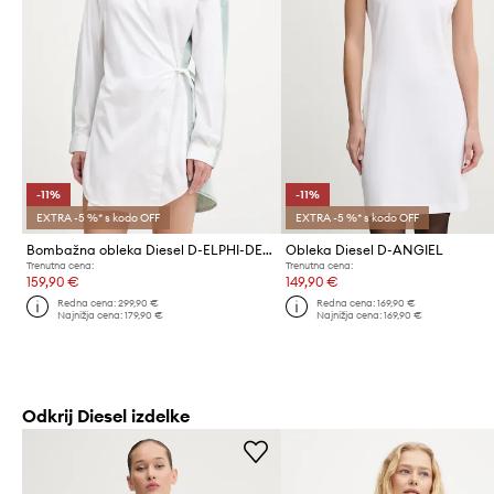
-11%
-11%
EXTRA -5 %* s kodo OFF
EXTRA -5 %* s kodo OFF
Bombažna obleka Diesel D-ELPHI-DEN DRESS
Obleka Diesel D-ANGIEL
Trenutna cena:
Trenutna cena:
159,90 €
149,90 €
Redna cena:
299,90 €
Redna cena:
169,90 €
Najnižja cena:
179,90 €
Najnižja cena:
169,90 €
Odkrij Diesel izdelke