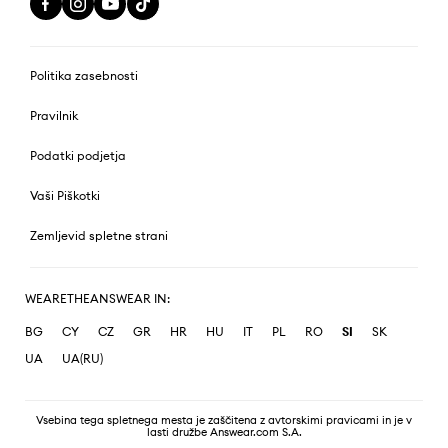
Politika zasebnosti
Pravilnik
Podatki podjetja
Vaši Piškotki
Zemljevid spletne strani
WEARETHEANSWEAR IN:
BG
CY
CZ
GR
HR
HU
IT
PL
RO
SI
SK
UA
UA(RU)
Vsebina tega spletnega mesta je zaščitena z avtorskimi pravicami in je v
lasti družbe Answear.com S.A.