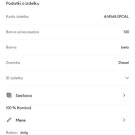
Podatki o izdelku
Koda izdelka
A14568.0PCAL
Barva proizvajalca
100
Barva
bela
Znamka
Diesel
ID izdelka
Sestava
100 % Bombaž
Mere
Rokav
:
dolg