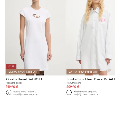
-11%
EXTRA -5 %* s kodo OFF
EXTRA -5 %* s kodo OFF
Obleka Diesel D-ANGIEL
Trenutna cena:
Trenutna cena:
149,90 €
209,90 €
Redna cena:
169,90 €
Redna cena:
269,90 €
Najnižja cena:
169,90 €
Najnižja cena:
229,90 €