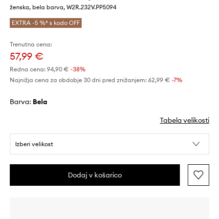
ženska, bela barva, W2R.232V.PP5094
EXTRA -5 %* s kodo OFF
Trenutna cena:
57,99 €
Redna cena:
94,90 €
-38%
Najnižja cena za obdobje 30 dni pred znižanjem:
62,99 €
 -7%
Barva:
bela
Tabela velikosti
Izberi velikost
Dodaj v košarico