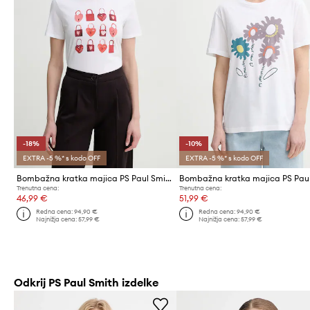
-18%
-10%
EXTRA -5 %* s kodo OFF
EXTRA -5 %* s kodo OFF
Bombažna kratka majica PS Paul Smith
Trenutna cena:
Trenutna cena:
46,99 €
51,99 €
Redna cena:
94,90 €
Redna cena:
94,90 €
Najnižja cena:
57,99 €
Najnižja cena:
57,99 €
Odkrij PS Paul Smith izdelke