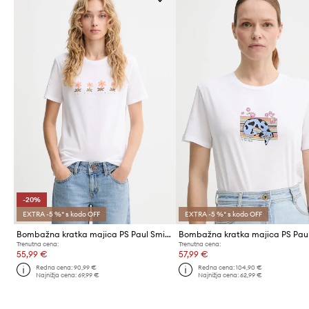
-20%
EXTRA -5 %* s kodo OFF
EXTRA -5 %* s kodo OFF
Bombažna kratka majica PS Paul Smith
Trenutna cena:
Trenutna cena:
55,99 €
57,99 €
Redna cena:
90,99 €
Redna cena:
104,90 €
Najnižja cena:
69,99 €
Najnižja cena:
62,99 €