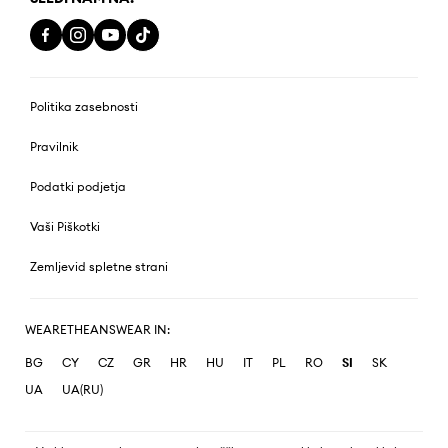
Politika zasebnosti
Pravilnik
Podatki podjetja
Vaši Piškotki
Zemljevid spletne strani
WEARETHEANSWEAR IN:
BG
CY
CZ
GR
HR
HU
IT
PL
RO
SI
SK
UA
UA(RU)