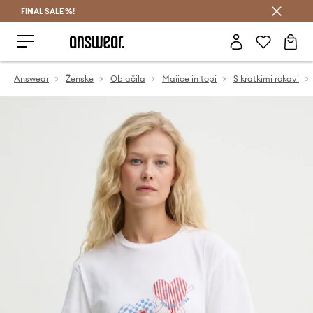
FINAL SALE %!
Prihrani z vpisom v Answear Club >
Answear
Ženske
Oblačila
Majice in topi
S kratkimi rokavi