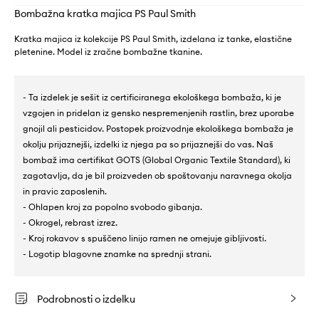
Bombažna kratka majica PS Paul Smith
Kratka majica iz kolekcije PS Paul Smith, izdelana iz tanke, elastične
pletenine. Model iz zračne bombažne tkanine.
- Ta izdelek je sešit iz certificiranega ekološkega bombaža, ki je
vzgojen in pridelan iz gensko nespremenjenih rastlin, brez uporabe
gnojil ali pesticidov. Postopek proizvodnje ekološkega bombaža je
okolju prijaznejši, izdelki iz njega pa so prijaznejši do vas. Naš
bombaž ima certifikat GOTS (Global Organic Textile Standard), ki
zagotavlja, da je bil proizveden ob spoštovanju naravnega okolja
in pravic zaposlenih.
- Ohlapen kroj za popolno svobodo gibanja.
- Okrogel, rebrast izrez.
- Kroj rokavov s spuščeno linijo ramen ne omejuje gibljivosti.
- Logotip blagovne znamke na sprednji strani.
Podrobnosti o izdelku