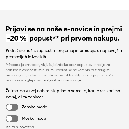
Prijavi se na naše e-novice in prejmi
-20 %
popust** pri prvem nakupu.
Pridruži se naši skupnosti in prejemaj informacije o najnovejših
promocijah in izdelkih.
**Popust je enkraten, vključuje izdelke brez popustov in velja za
nakupe v vrednosti min. 80 €. Popust se ne kombinira z drugimi
promocijami, nekateri izdelki pa so lahko izključeni iz popusta. Za
podrobnosti glej stran:
izključitve iz promocije
.
Želimo, da v tvoj nabiralnik prihaja samo to, kar te res zanima.
Povej, ali te zanima:
Ženska moda
Moška moda
Izbira ni obvezna.