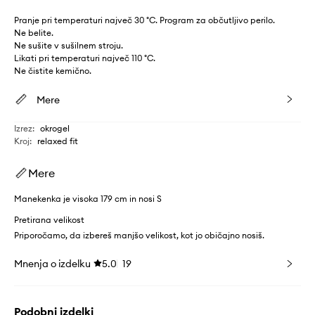
Pranje pri temperaturi največ 30 °C. Program za občutljivo perilo.
Ne belite.
Ne sušite v sušilnem stroju.
Likati pri temperaturi največ 110 °C.
Ne čistite kemično.
Mere
Izrez
:
okrogel
Kroj
:
relaxed fit
Mere
Manekenka je visoka 179 cm in nosi S
Pretirana velikost
Priporočamo, da izbereš manjšo velikost, kot jo običajno nosiš.
Mnenja o izdelku
5.0
19
Podobni izdelki