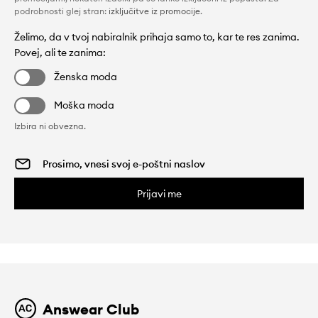
podrobnosti glej stran:
izključitve iz promocije
.
Želimo, da v tvoj nabiralnik prihaja samo to, kar te res zanima.
Povej, ali te zanima:
Ženska moda
Moška moda
Izbira ni obvezna.
Prijavi me
Answear Club