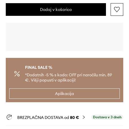
Dodaj v košarico
FINAL SALE %
*Dodatnih -5 % s kodo: OFF pri naročilu min. 89
€. Višji popusti v aplikaciji!
Aplikacija
BREZPLAČNA DOSTAVA od
80 €
Dostava v 3 dneh