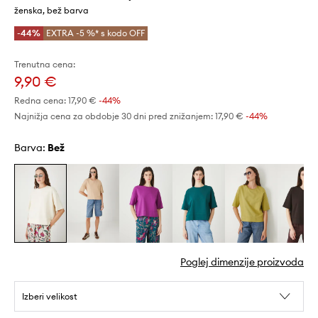
ženska, bež barva
-44%
EXTRA -5 %* s kodo OFF
Trenutna cena:
9,90 €
Redna cena:
17,90 €
-44%
Najnižja cena za obdobje 30 dni pred znižanjem:
17,90 €
 -44%
Barva:
bež
Poglej dimenzije proizvoda
Izberi velikost