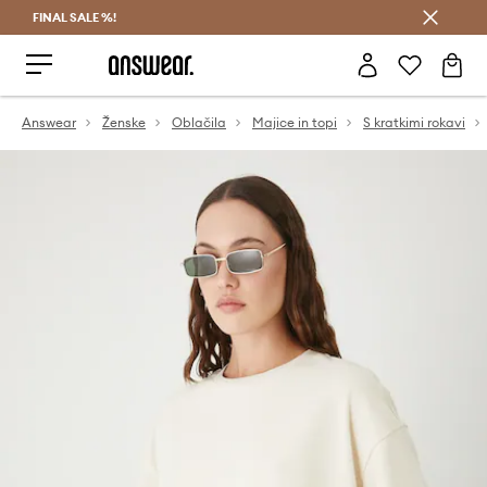
FINAL SALE %!
Prihrani z vpisom v Answear Club >
Answear
Ženske
Oblačila
Majice in topi
S kratkimi rokavi