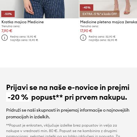
-45%
-50%
EXTRA -5 %* s kodo OFF
Kratka majica Medicine
Trenutna cena:
Trenutna cena:
7,90 €
17,90 €
Redna cena:
15,90 €
Redna cena:
32,90 €
Najnižja cena:
15,90 €
Najnižja cena:
32,90 €
Prijavi se na naše e-novice in prejmi
-20 %
popust** pri prvem nakupu.
Pridruži se naši skupnosti in prejemaj informacije o najnovejših
promocijah in izdelkih.
**Popust je enkraten, vključuje izdelke brez popustov in velja za
nakupe v vrednosti min. 80 €. Popust se ne kombinira z drugimi
promocijami, nekateri izdelki pa so lahko izključeni iz popusta. Za