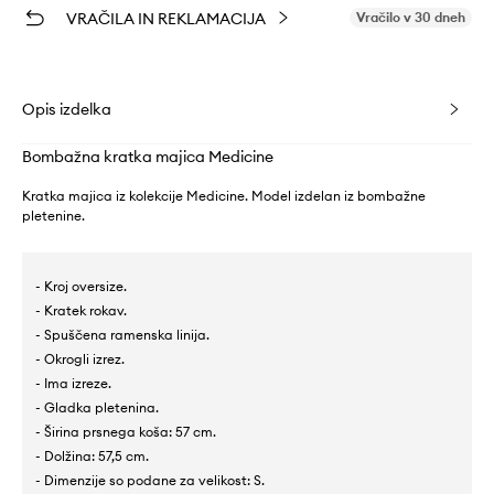
VRAČILA IN REKLAMACIJA
Vračilo v 30 dneh
Opis izdelka
Bombažna kratka majica Medicine
Kratka majica iz kolekcije Medicine. Model izdelan iz bombažne
pletenine.
- Kroj oversize.
- Kratek rokav.
- Spuščena ramenska linija.
- Okrogli izrez.
- Ima izreze.
- Gladka pletenina.
- Širina prsnega koša: 57 cm.
- Dolžina: 57,5 cm.
- Dimenzije so podane za velikost: S.