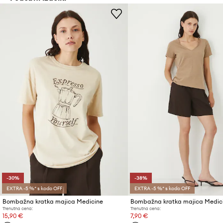
-30%
-38%
EXTRA -5 %* s kodo OFF
EXTRA -5 %* s kodo OFF
Bombažna kratka majica Medicine
Bombažna kratka majica Medic
Trenutna cena:
Trenutna cena:
15,90 €
7,90 €