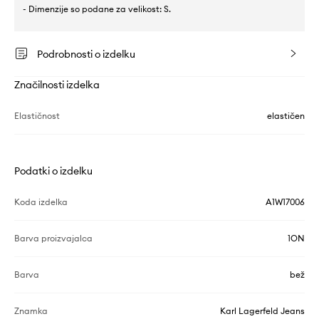
- Dimenzije so podane za velikost: S.
Podrobnosti o izdelku
Značilnosti izdelka
Elastičnost
elastičen
Podatki o izdelku
Koda izdelka
A1W17006
Barva proizvajalca
1ON
Barva
bež
Znamka
Karl Lagerfeld Jeans