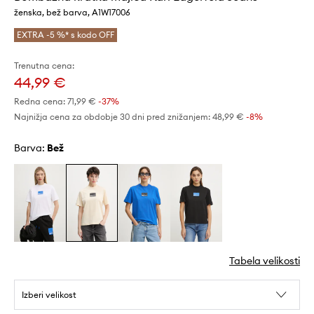
ženska, bež barva, A1W17006
EXTRA -5 %* s kodo OFF
Trenutna cena:
44,99 €
Redna cena:
71,99 €
-37%
Najnižja cena za obdobje 30 dni pred znižanjem:
48,99 €
 -8%
Barva:
bež
Tabela velikosti
Izberi velikost