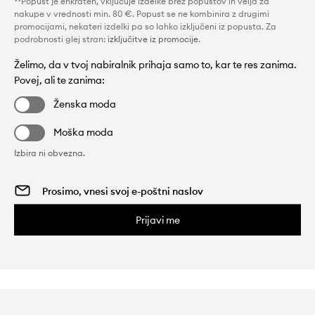
**Popust je enkraten, vključuje izdelke brez popustov in velja za
nakupe v vrednosti min. 80 €. Popust se ne kombinira z drugimi
promocijami, nekateri izdelki pa so lahko izključeni iz popusta. Za
podrobnosti glej stran:
izključitve iz promocije
.
Želimo, da v tvoj nabiralnik prihaja samo to, kar te res zanima.
Povej, ali te zanima:
Ženska moda
Moška moda
Izbira ni obvezna.
Prijavi me