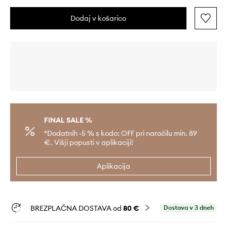
Dodaj v košarico
FINAL SALE %
*Dodatnih -5 % s kodo: OFF pri naročilu min. 89
€. Višji popusti v aplikaciji!
Aplikacija
BREZPLAČNA DOSTAVA od
80 €
Dostava v 3 dneh