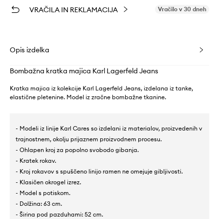
VRAČILA IN REKLAMACIJA
Vračilo v 30 dneh
Opis izdelka
Bombažna kratka majica Karl Lagerfeld Jeans
Kratka majica iz kolekcije Karl Lagerfeld Jeans, izdelana iz tanke,
elastične pletenine. Model iz zračne bombažne tkanine.
- Modeli iz linije Karl Cares so izdelani iz materialov, proizvedenih v
trajnostnem, okolju prijaznem proizvodnem procesu.
- Ohlapen kroj za popolno svobodo gibanja.
- Kratek rokav.
- Kroj rokavov s spuščeno linijo ramen ne omejuje gibljivosti.
- Klasičen okrogel izrez.
- Model s potiskom.
- Dolžina: 63 cm.
- Širina pod pazduhami: 52 cm.