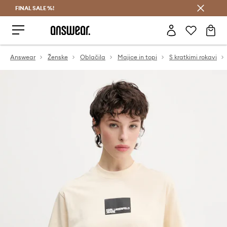
FINAL SALE %!
Prihrani z vpisom v Answear Club >
Answear
Ženske
Oblačila
Majice in topi
S kratkimi rokavi