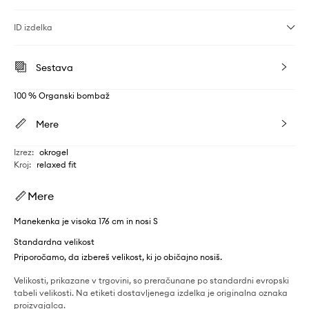
ID izdelka
Sestava
100 % Organski bombaž
Mere
Izrez
:
okrogel
Kroj
:
relaxed fit
Mere
Manekenka je visoka 176 cm in nosi S
Standardna velikost
Priporočamo, da izbereš velikost, ki jo običajno nosiš.
Velikosti, prikazane v trgovini, so preračunane po standardni evropski
tabeli velikosti. Na etiketi dostavljenega izdelka je originalna oznaka
proizvajalca.