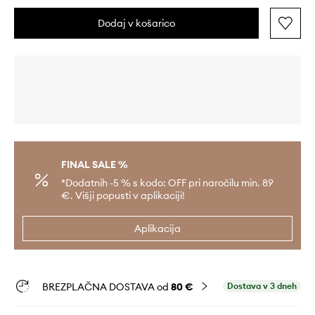
Dodaj v košarico
FINAL SALE %
*Dodatnih -5 % s kodo: OFF pri naročilu min. 89
€. Višji popusti v aplikaciji!
Aplikacija
BREZPLAČNA DOSTAVA od
80 €
Dostava v 3 dneh