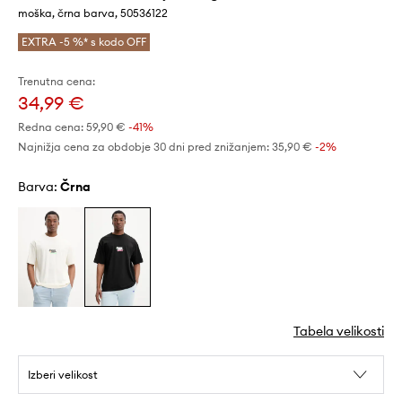
moška, črna barva, 50536122
EXTRA -5 %* s kodo OFF
Trenutna cena:
34,99 €
Redna cena:
59,90 €
-41%
Najnižja cena za obdobje 30 dni pred znižanjem:
35,90 €
 -2%
Barva:
črna
Tabela velikosti
Izberi velikost