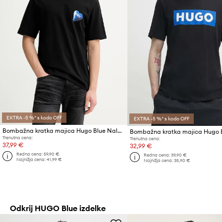
EXTRA -5 %* s kodo OFF
EXTRA -5 %* s kodo OFF
Bombažna kratka majica Hugo Blue Nalentinio
Bombažna kratka majica Hugo 
Trenutna cena:
Trenutna cena:
37,99 €
32,99 €
Redna cena:
59,90 €
Redna cena:
39,90 €
Najnižja cena:
41,99 €
Najnižja cena:
35,90 €
Odkrij HUGO Blue izdelke