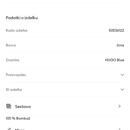
Podatki o izdelku
Koda izdelka
50536122
Barva
črna
Znamka
HUGO Blue
Proizvajalec
ID izdelka
Sestava
100 % Bombaž