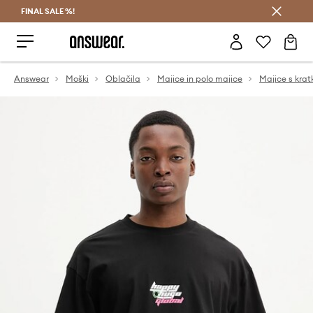
FINAL SALE %!
Prihrani z vpisom v Answear Club >
Answear
Moški
Oblačila
Majice in polo majice
Majice s krat