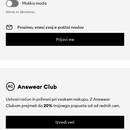
Moška moda
Izbira ni obvezna.
Prijavi me
Answear Club
Ustvari račun in prihrani pri vsakem nakupu. Z Answear
Clubom prejmeš do
20%
trajnega popusta od od rednih cen.
Izvedi več