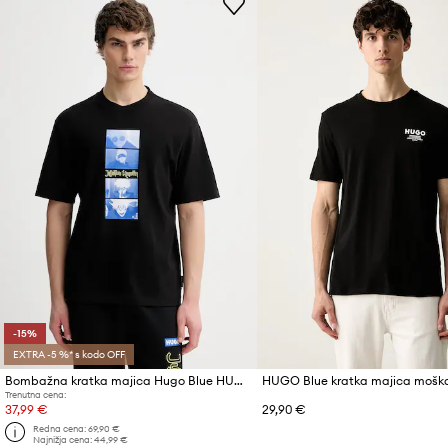
-15%
EXTRA -5 %* s kodo OFF
Bombažna kratka majica Hugo Blue HUGO x Jujutsu Kaisen
Trenutna cena:
37,99 €
29,90 €
Redna cena:
69,90 €
Najnižja cena:
44,99 €