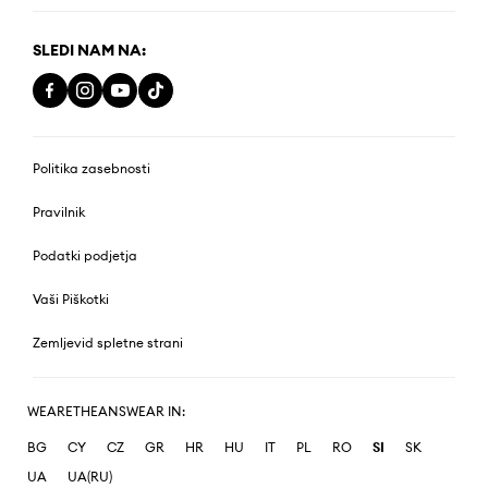
SLEDI NAM NA:
Politika zasebnosti
Pravilnik
Podatki podjetja
Vaši Piškotki
Zemljevid spletne strani
WEARETHEANSWEAR IN:
BG
CY
CZ
GR
HR
HU
IT
PL
RO
SI
SK
UA
UA(RU)