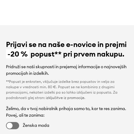
Prijavi se na naše e-novice in prejmi
-20 %
popust** pri prvem nakupu.
Pridruži se naši skupnosti in prejemaj informacije o najnovejših
promocijah in izdelkih.
**Popust je enkraten, vključuje izdelke brez popustov in velja za
nakupe v vrednosti min. 80 €. Popust se ne kombinira z drugimi
promocijami, nekateri izdelki pa so lahko izključeni iz popusta. Za
podrobnosti glej stran:
izključitve iz promocije
.
Želimo, da v tvoj nabiralnik prihaja samo to, kar te res zanima.
Povej, ali te zanima:
Ženska moda