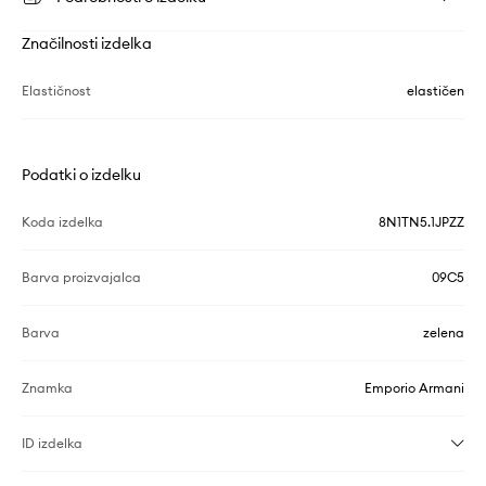
Značilnosti izdelka
Elastičnost
elastičen
Podatki o izdelku
Koda izdelka
8N1TN5.1JPZZ
Barva proizvajalca
09C5
Barva
zelena
Znamka
Emporio Armani
ID izdelka