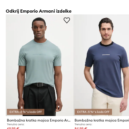
Odkrij Emporio Armani izdelke
EXTRA -5 %* s kodo OFF
EXTRA -5 %* s kodo OFF
Bombažna kratka majica Emporio Armani
Trenutna cena:
Trenutna cena:
69,99 €
84,99 €