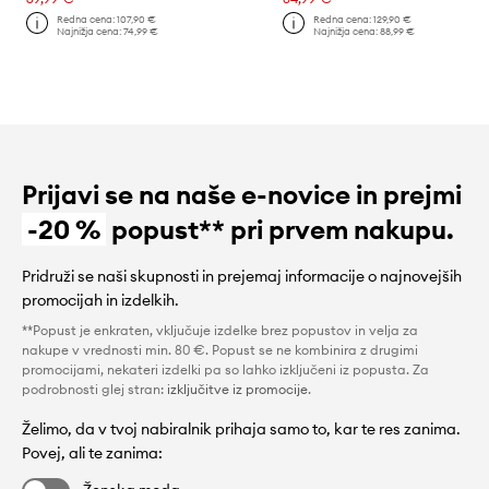
Redna cena:
107,90 €
Redna cena:
129,90 €
Najnižja cena:
74,99 €
Najnižja cena:
88,99 €
Prijavi se na naše e-novice in prejmi
-20 %
popust** pri prvem nakupu.
Pridruži se naši skupnosti in prejemaj informacije o najnovejših
promocijah in izdelkih.
**Popust je enkraten, vključuje izdelke brez popustov in velja za
nakupe v vrednosti min. 80 €. Popust se ne kombinira z drugimi
promocijami, nekateri izdelki pa so lahko izključeni iz popusta. Za
podrobnosti glej stran:
izključitve iz promocije
.
Želimo, da v tvoj nabiralnik prihaja samo to, kar te res zanima.
Povej, ali te zanima: