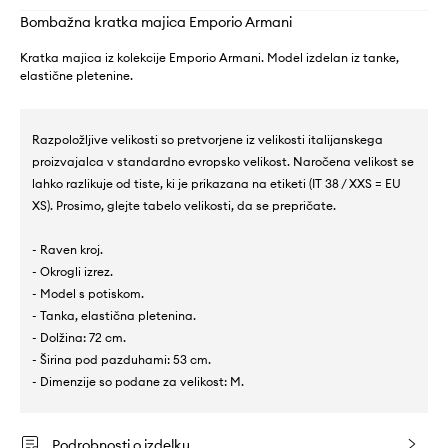
Bombažna kratka majica Emporio Armani
Kratka majica iz kolekcije Emporio Armani. Model izdelan iz tanke,
elastične pletenine.
Razpoložljive velikosti so pretvorjene iz velikosti italijanskega
proizvajalca v standardno evropsko velikost. Naročena velikost se
lahko razlikuje od tiste, ki je prikazana na etiketi (IT 38 / XXS = EU
XS). Prosimo, glejte tabelo velikosti, da se prepričate.
- Raven kroj.
- Okrogli izrez.
- Model s potiskom.
- Tanka, elastična pletenina.
- Dolžina: 72 cm.
- Širina pod pazduhami: 53 cm.
- Dimenzije so podane za velikost: M.
Podrobnosti o izdelku