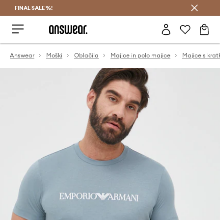
FINAL SALE %!
Prihrani z vpisom v Answear Club >
Answear
Moški
Oblačila
Majice in polo majice
Majice s krat