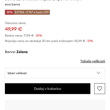
siva barva
-10%
EXTRA -5 %* s kodo OFF
Trenutna cena:
49,99 €
Redna cena:
77,99 €
-35%
Najnižja cena za obdobje 30 dni pred znižanjem:
55,99 €
 -10%
Barva:
zelena
Tabela velikosti
Izberi velikost
Dodaj v košarico