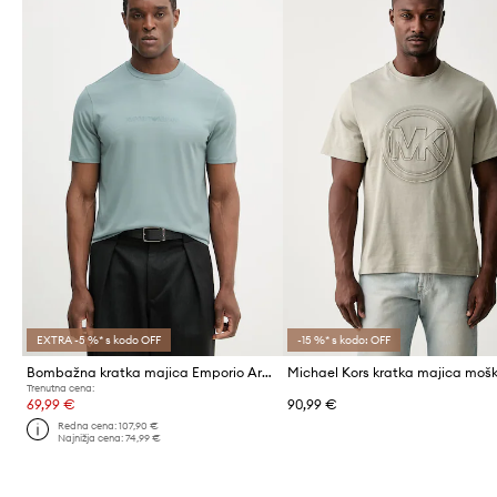
EXTRA -5 %* s kodo OFF
-15 %* s kodo: OFF
Bombažna kratka majica Emporio Armani
Trenutna cena:
69,99 €
90,99 €
Redna cena:
107,90 €
Najnižja cena:
74,99 €