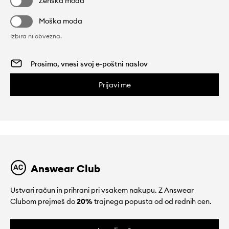
Ženska moda
Moška moda
Izbira ni obvezna.
Prijavi me
Answear Club
Ustvari račun in prihrani pri vsakem nakupu. Z Answear
Clubom prejmeš do
20%
trajnega popusta od od rednih cen.