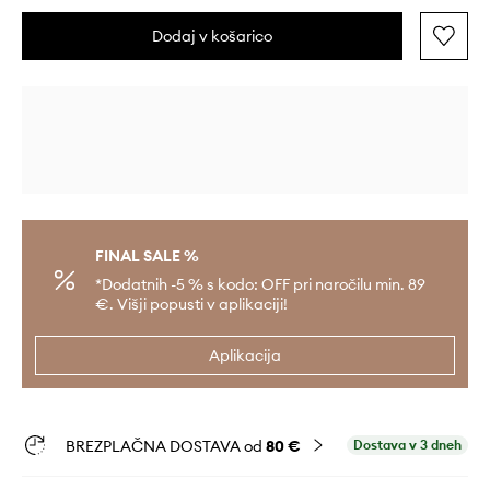
Dodaj v košarico
FINAL SALE %
*Dodatnih -5 % s kodo: OFF pri naročilu min. 89
€. Višji popusti v aplikaciji!
Aplikacija
BREZPLAČNA DOSTAVA od
80 €
Dostava v 3 dneh