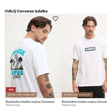
Odkrij Converse izdelke
-18%
EXTRA -5 %* s kodo OFF
EXTRA -5 %* s kodo OFF
Bombažna kratka majica Converse
Bombažna kratka majica Conve
Trenutna cena:
Trenutna cena: