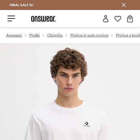
FINAL SALE %!
Prihrani z vpisom v Answear Club >
Answear
Moški
Oblačila
Majice in polo majice
Majice s krat