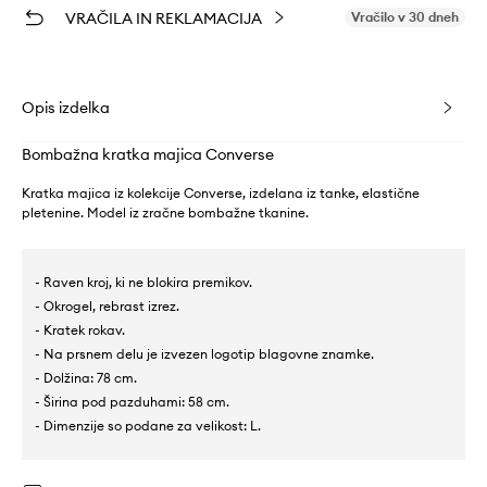
VRAČILA IN REKLAMACIJA
Vračilo v 30 dneh
Opis izdelka
Bombažna kratka majica Converse
Kratka majica iz kolekcije Converse, izdelana iz tanke, elastične
pletenine. Model iz zračne bombažne tkanine.
- Raven kroj, ki ne blokira premikov.
- Okrogel, rebrast izrez.
- Kratek rokav.
- Na prsnem delu je izvezen logotip blagovne znamke.
- Dolžina: 78 cm.
- Širina pod pazduhami: 58 cm.
- Dimenzije so podane za velikost: L.