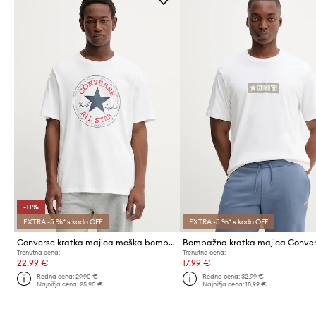
-11%
EXTRA -5 %* s kodo OFF
EXTRA -5 %* s kodo OFF
Converse kratka majica moška bombažna
Bombažna kratka majica Conve
Trenutna cena:
Trenutna cena:
22,99 €
17,99 €
Redna cena:
29,90 €
Redna cena:
32,99 €
Najnižja cena:
25,90 €
Najnižja cena:
18,99 €