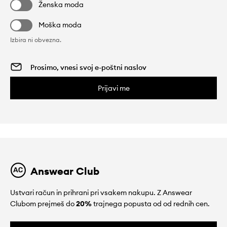
Ženska moda
Moška moda
Izbira ni obvezna.
Prijavi me
Answear Club
Ustvari račun in prihrani pri vsakem nakupu. Z Answear
Clubom prejmeš do
20%
trajnega popusta od od rednih cen.