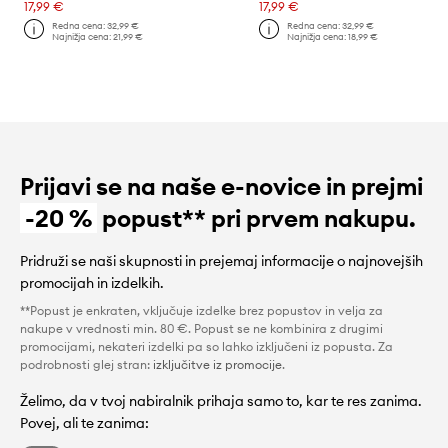
17,99 €
17,99 €
Redna cena:
32,99 €
Redna cena:
32,99 €
Najnižja cena:
21,99 €
Najnižja cena:
18,99 €
Prijavi se na naše e-novice in prejmi
-20 %
popust** pri prvem nakupu.
Pridruži se naši skupnosti in prejemaj informacije o najnovejših
promocijah in izdelkih.
**Popust je enkraten, vključuje izdelke brez popustov in velja za
nakupe v vrednosti min. 80 €. Popust se ne kombinira z drugimi
promocijami, nekateri izdelki pa so lahko izključeni iz popusta. Za
podrobnosti glej stran:
izključitve iz promocije
.
Želimo, da v tvoj nabiralnik prihaja samo to, kar te res zanima.
Povej, ali te zanima: