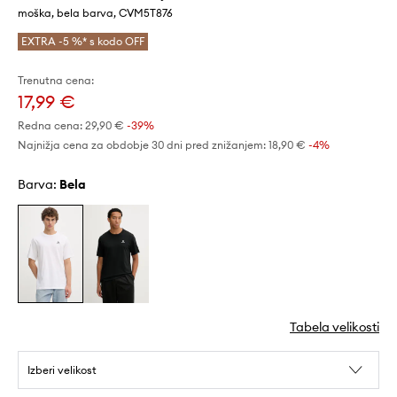
moška, bela barva, CVM5T876
EXTRA -5 %* s kodo OFF
Trenutna cena:
17,99 €
Redna cena:
29,90 €
-39%
Najnižja cena za obdobje 30 dni pred znižanjem:
18,90 €
 -4%
Barva:
bela
Tabela velikosti
Izberi velikost