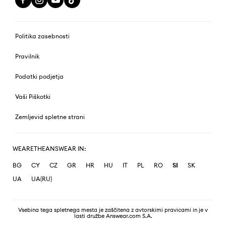
Politika zasebnosti
Pravilnik
Podatki podjetja
Vaši Piškotki
Zemljevid spletne strani
WEARETHEANSWEAR IN:
BG
CY
CZ
GR
HR
HU
IT
PL
RO
SI
SK
UA
UA(RU)
Vsebina tega spletnega mesta je zaščitena z avtorskimi pravicami in je v
lasti družbe Answear.com S.A.