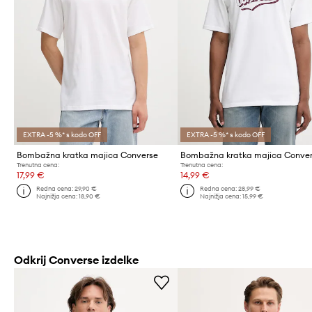
EXTRA -5 %* s kodo OFF
EXTRA -5 %* s kodo OFF
Bombažna kratka majica Converse
Bombažna kratka majica Conve
Trenutna cena:
Trenutna cena:
17,99 €
14,99 €
Redna cena:
29,90 €
Redna cena:
28,99 €
Najnižja cena:
18,90 €
Najnižja cena:
15,99 €
Odkrij Converse izdelke