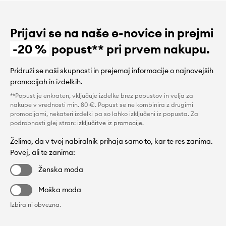
Prijavi se na naše e-novice in prejmi
-20 %
popust** pri prvem nakupu.
Pridruži se naši skupnosti in prejemaj informacije o najnovejših
promocijah in izdelkih.
**Popust je enkraten, vključuje izdelke brez popustov in velja za
nakupe v vrednosti min. 80 €. Popust se ne kombinira z drugimi
promocijami, nekateri izdelki pa so lahko izključeni iz popusta. Za
podrobnosti glej stran:
izključitve iz promocije
.
Želimo, da v tvoj nabiralnik prihaja samo to, kar te res zanima.
Povej, ali te zanima:
Ženska moda
Moška moda
Izbira ni obvezna.