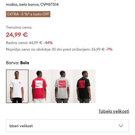
moška, bela barva, CVM5T514
EXTRA -5 %* s kodo OFF
Trenutna cena:
24,99 €
Redna cena:
44,99 €
-44%
Najnižja cena za obdobje 30 dni pred znižanjem:
26,99 €
 -7%
Barva:
bela
Tabela velikosti
Izberi velikost