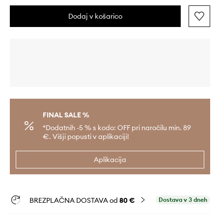
Dodaj v košarico
FINAL SALE %
*Dodatnih -5 % s kodo: OFF pri naročilu min. 89
€. Višji popusti v aplikaciji!
Aplikacija
BREZPLAČNA DOSTAVA od
80 €
Dostava v 3 dneh