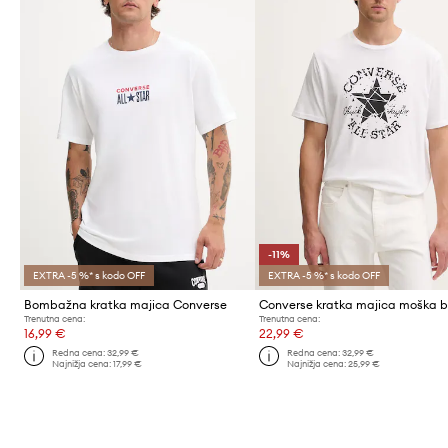
-11%
EXTRA -5 %* s kodo OFF
EXTRA -5 %* s kodo OFF
Bombažna kratka majica Converse
Trenutna cena:
Trenutna cena:
16,99 €
22,99 €
Redna cena:
32,99 €
Redna cena:
32,99 €
Najnižja cena:
17,99 €
Najnižja cena:
25,99 €