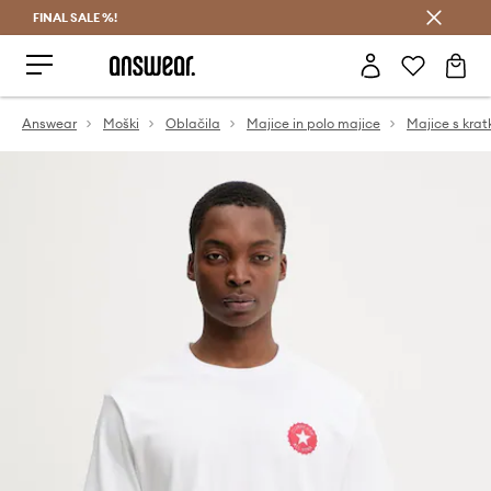
FINAL SALE %!
Prihrani z vpisom v Answear Club >
Answear
Moški
Oblačila
Majice in polo majice
Majice s krat