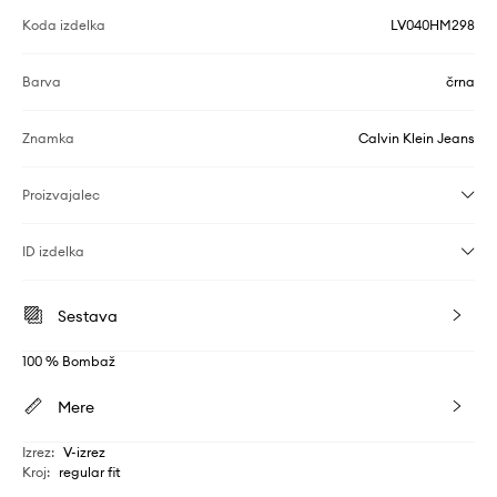
Koda izdelka
LV040HM298
Barva
črna
Znamka
Calvin Klein Jeans
Proizvajalec
ID izdelka
Sestava
100 % Bombaž
Mere
Izrez
:
V-izrez
Kroj
:
regular fit