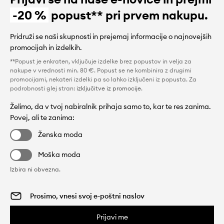
-20 %
popust** pri prvem nakupu.
Pridruži se naši skupnosti in prejemaj informacije o najnovejših
promocijah in izdelkih.
**Popust je enkraten, vključuje izdelke brez popustov in velja za
nakupe v vrednosti min. 80 €. Popust se ne kombinira z drugimi
promocijami, nekateri izdelki pa so lahko izključeni iz popusta. Za
podrobnosti glej stran:
izključitve iz promocije
.
Želimo, da v tvoj nabiralnik prihaja samo to, kar te res zanima.
Povej, ali te zanima:
Ženska moda
Moška moda
Izbira ni obvezna.
Prijavi me