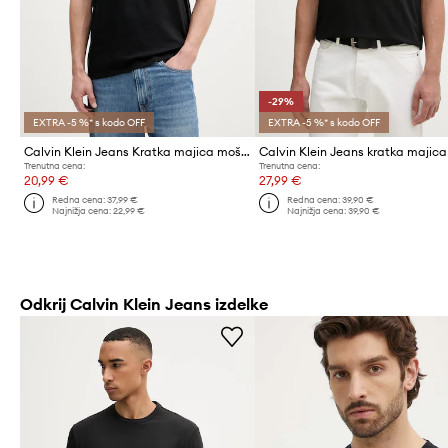
-29%
EXTRA -5 %* s kodo OFF
EXTRA -5 %* s kodo OFF
Calvin Klein Jeans Kratka majica moška bombažna
Trenutna cena:
Trenutna cena:
20,99 €
27,99 €
Redna cena:
37,99 €
Redna cena:
39,90 €
Najnižja cena:
22,99 €
Najnižja cena:
39,90 €
Odkrij Calvin Klein Jeans izdelke