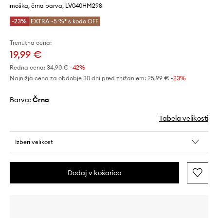
moška, črna barva, LV040HM298
-23%
EXTRA -5 %* s kodo OFF
Trenutna cena:
19,99 €
Redna cena:
34,90 €
-42%
Najnižja cena za obdobje 30 dni pred znižanjem:
25,99 €
 -23%
Barva:
črna
Tabela velikosti
Izberi velikost
Dodaj v košarico