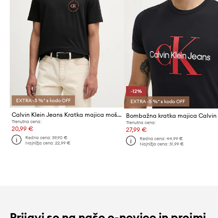
-12%
EXTRA -5 %* s kodo OFF
EXTRA -5 %* s kodo OFF
Calvin Klein Jeans Kratka majica moška bombažna
Trenutna cena:
Trenutna cena:
20,99 €
27,99 €
Redna cena:
39,90 €
Redna cena:
44,99 €
Najnižja cena:
22,99 €
Najnižja cena:
31,99 €
Prijavi se na naše e-novice in prejmi