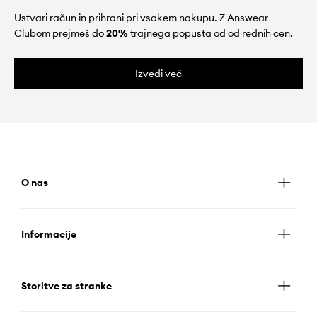
Ustvari račun in prihrani pri vsakem nakupu. Z Answear
Clubom prejmeš do
20%
trajnega popusta od od rednih cen.
Izvedi več
O nas
Informacije
Storitve za stranke