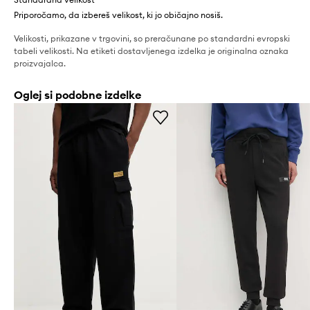
Priporočamo, da izbereš velikost, ki jo običajno nosiš.
Velikosti, prikazane v trgovini, so preračunane po standardni evropski
tabeli velikosti. Na etiketi dostavljenega izdelka je originalna oznaka
proizvajalca.
Oglej si podobne izdelke