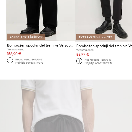
EXTRA -5 %* s kodo OFF
EXTRA -5 %* s kodo OFF
Bombažen spodnji del trenirke Versace Jeans Couture
Trenutna cena:
Trenutna cena:
158,90 €
88,99 €
Redna cena:
349,90 €
Redna cena:
189,90 €
Najnižja cena:
169,90 €
Najnižja cena:
93,99 €