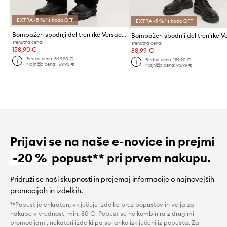
EXTRA -5 %* s kodo OFF
EXTRA -5 %* s kodo OFF
Bombažen spodnji del trenirke Versace Jeans Couture
Trenutna cena:
Trenutna cena:
158,90 €
88,99 €
Redna cena:
349,90 €
Redna cena:
189,90 €
Najnižja cena:
169,90 €
Najnižja cena:
93,99 €
Prijavi se na naše e-novice in prejmi
-20 %
popust** pri prvem nakupu.
Pridruži se naši skupnosti in prejemaj informacije o najnovejših
promocijah in izdelkih.
**Popust je enkraten, vključuje izdelke brez popustov in velja za
nakupe v vrednosti min. 80 €. Popust se ne kombinira z drugimi
promocijami, nekateri izdelki pa so lahko izključeni iz popusta. Za