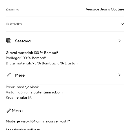
Znamka
Versace Jeans Couture
ID izdelka
Sestava
Glavni material: 100 % Bombaž
Podloga: 100 % Bombaž
Drugi materiali: 95 % Bombaž, 5 % Elastan
Mere
Pasu
:
srednje visok
Vrsta hlačnic
:
s patentnim robom
Kroj
:
regular fit
Mere
Model je visok 184 cm in nosi velikost M
Standardna velikost