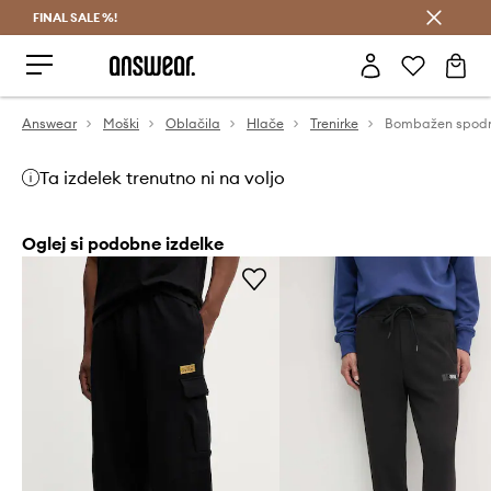
FINAL SALE %!
Prihrani z vpisom v Answear Club >
Answear
Moški
Oblačila
Hlače
Trenirke
Ta izdelek trenutno ni na voljo
Oglej si podobne izdelke