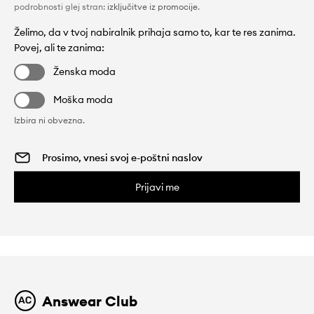
podrobnosti glej stran:
izključitve iz promocije
.
Želimo, da v tvoj nabiralnik prihaja samo to, kar te res zanima.
Povej, ali te zanima:
Ženska moda
Moška moda
Izbira ni obvezna.
Prijavi me
Answear Club