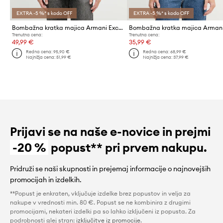
EXTRA -5 %* s kodo OFF
EXTRA -5 %* s kodo OFF
Bombažna kratka majica Armani Exchange
Trenutna cena:
Trenutna cena:
49,99 €
35,99 €
Redna cena:
95,90 €
Redna cena:
68,99 €
Najnižja cena:
51,99 €
Najnižja cena:
37,99 €
Prijavi se na naše e-novice in prejmi
-20 %
popust** pri prvem nakupu.
Pridruži se naši skupnosti in prejemaj informacije o najnovejših
promocijah in izdelkih.
**Popust je enkraten, vključuje izdelke brez popustov in velja za
nakupe v vrednosti min. 80 €. Popust se ne kombinira z drugimi
promocijami, nekateri izdelki pa so lahko izključeni iz popusta. Za
podrobnosti glej stran:
izključitve iz promocije
.