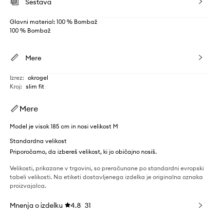
Sestava
Glavni material: 100 % Bombaž
100 % Bombaž
Mere
Izrez
:
okrogel
Kroj
:
slim fit
Mere
Model je visok 185 cm in nosi velikost M
Standardna velikost
Priporočamo, da izbereš velikost, ki jo običajno nosiš.
Velikosti, prikazane v trgovini, so preračunane po standardni evropski
tabeli velikosti. Na etiketi dostavljenega izdelka je originalna oznaka
proizvajalca.
Mnenja o izdelku
4.8
31