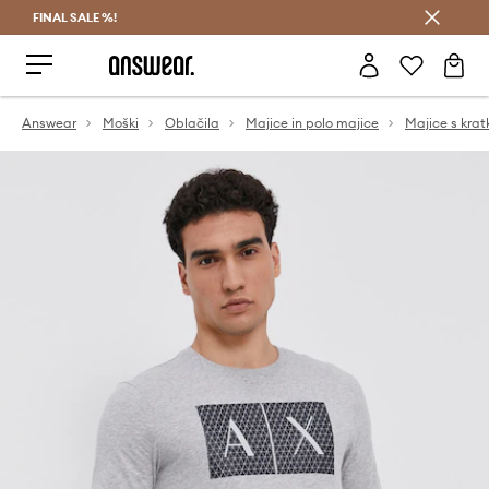
FINAL SALE %!
Prihrani z vpisom v Answear Club >
Answear
Moški
Oblačila
Majice in polo majice
Majice s krat