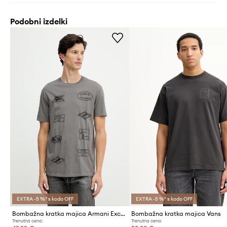
Podobni izdelki
EXTRA -5 %* s kodo OFF
EXTRA -5 %* s kodo OFF
Bombažna kratka majica Armani Exchange
Bombažna kratka majica Vans
Trenutna cena:
Trenutna cena: