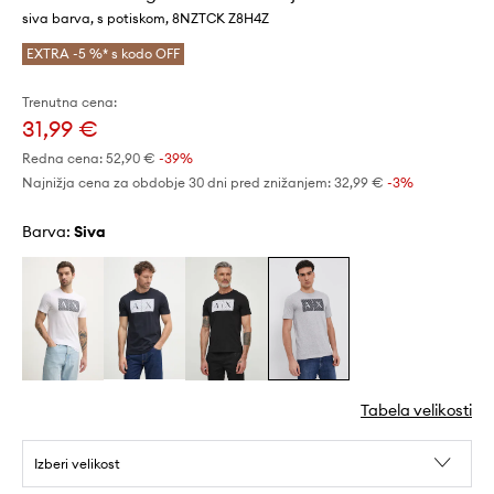
siva barva, s potiskom, 8NZTCK Z8H4Z
EXTRA -5 %* s kodo OFF
Trenutna cena:
31,99 €
Redna cena:
52,90 €
-39%
Najnižja cena za obdobje 30 dni pred znižanjem:
32,99 €
 -3%
Barva:
siva
Tabela velikosti
Izberi velikost