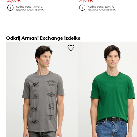
49,99 €
30,90 €
Redna cena:
95,90 €
Redna cena:
52,99 €
Najnižja cena:
51,99 €
Najnižja cena:
31,99 €
Odkrij Armani Exchange izdelke