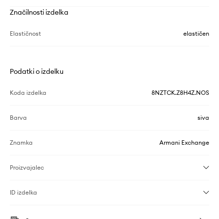
Značilnosti izdelka
Elastičnost
elastičen
Podatki o izdelku
Koda izdelka
8NZTCK.Z8H4Z.NOS
Barva
siva
Znamka
Armani Exchange
Proizvajalec
ID izdelka