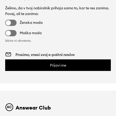
Želimo, da v tvoj nabiralnik prihaja samo to, kar te res zanima.
Povej, ali te zanima:
Ženska moda
Moška moda
Izbira ni obvezna.
Prijavi me
Answear Club