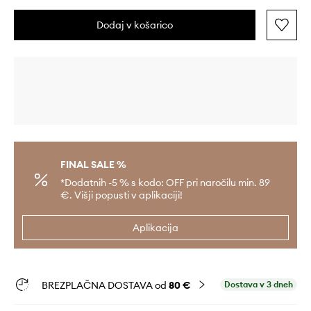
Dodaj v košarico
FINAL SALE %
*Dodatnih -5 % s kodo: OFF pri naročilu min. 89
€. Višji popusti v aplikaciji!
Aplikacija
BREZPLAČNA DOSTAVA od
80 €
Dostava v 3 dneh