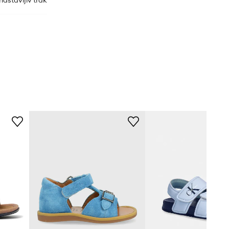
nastavljiv trak
JP5531
modra
idas Originals