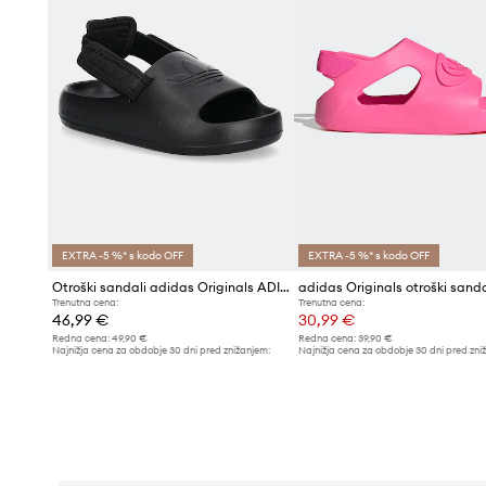
EXTRA -5 %* s kodo OFF
EXTRA -5 %* s kodo OFF
Otroški sandali adidas Originals ADIFOM ADILETTE
Trenutna cena:
Trenutna cena:
46,99 €
30,99 €
Redna cena:
49,90 €
Redna cena:
39,90 €
Najnižja cena za obdobje 30 dni pred znižanjem:
Najnižja cena za obdobje 30 dni pred zni
33,99 €
31,99 €