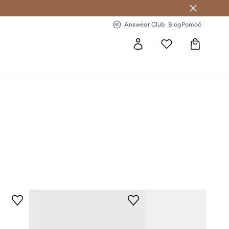
-20 % na prvo naročilo >
Premium Fashion Benefits >
Answear Club
Blog
Pomoč