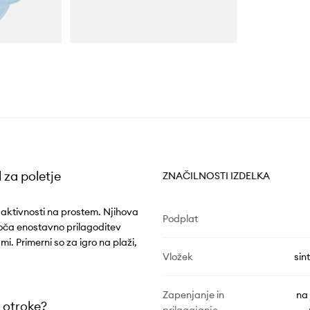
l za poletje
ZNAČILNOSTI IZDELKA
 aktivnosti na prostem. Njihova
Podplat
oča enostavno prilagoditev
. Primerni so za igro na plaži,
Vložek
sin
Zapenjanje in
na 
a otroke?