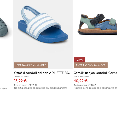
-24%
EXTRA -5 %* s kodo OFF
EXTRA -5 %* s kodo OFF
Otroški sandali adidas ADILETTE ESTRAP
Trenutna cena:
Trenutna cena:
18,99 €
40,99 €
Redna cena:
29,90 €
Redna cena:
69,90 €
Najnižja cena za obdobje 30 dni pred znižanjem:
Najnižja cena za obdobje 30 dni pred z
žanjem:
19,99 €
53,99 €