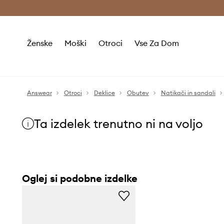
Brezplačna dostava in vračila (v vrednosti 80 € in več) >
Ženske
Moški
Otroci
Vse Za Dom
Answear
Otroci
Deklice
Obutev
Natikači in sandali
Ta izdelek trenutno ni na voljo
Oglej si podobne izdelke