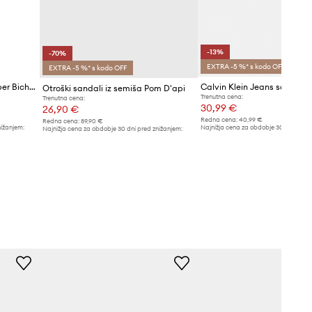
-13%
-70%
EXTRA -5 %* s kodo OFF
EXTRA -5 %* s kodo OFF
Otroški usnjeni sandali Camper Bicho TWS FW
Calvin Klein Jeans sandali o
Otroški sandali iz semiša Pom D'api
Trenutna cena:
Trenutna cena:
30,99 €
26,90 €
Redna cena:
40,99 €
Redna cena:
89,90 €
nižanjem:
Najnižja cena za obdobje 30 dni pred 
Najnižja cena za obdobje 30 dni pred znižanjem:
35,99 €
89,90 €