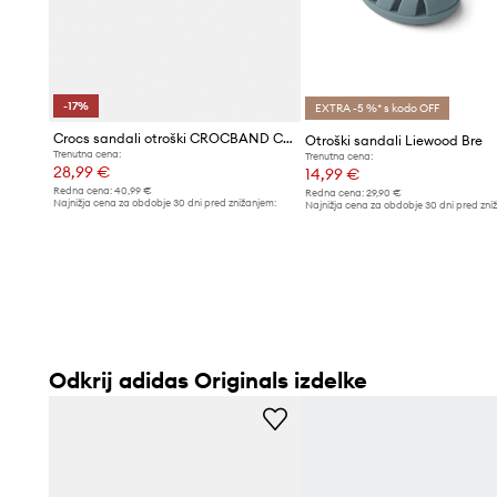
Okrasni logotip adidas Originals
daje sandalom prepozn
Mat zaključek materiala
dodaja estetiko in moderen vid
-17%
EXTRA -5 %* s kodo OFF
Crocs sandali otroški CROCBAND CRUISER SANDAL
Otroški sandali Liewood Bre
Trenutna cena:
Trenutna cena:
28,99 €
14,99 €
Redna cena:
40,99 €
Redna cena:
29,90 €
Najnižja cena za obdobje 30 dni pred znižanjem:
Najnižja cena za obdobje 30 dni pred zni
34,99 €
15,99 €
Odkrij adidas Originals izdelke