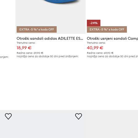
aven, športni značaj
ez
-24%
EXTRA -5 %* s kodo OFF
EXTRA -5 %* s kodo OFF
Otroški sandali adidas ADILETTE ESTRAP
Trenutna cena:
Trenutna cena:
18,99 €
40,99 €
Redna cena:
29,90 €
Redna cena:
69,90 €
Najnižja cena za obdobje 30 dni pred znižanjem:
Najnižja cena za obdobje 30 dni pred z
žanjem:
19,99 €
53,99 €