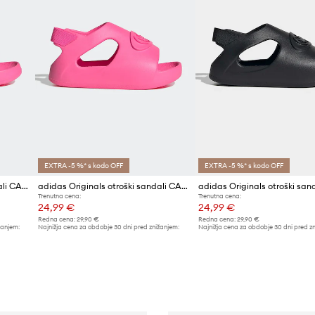
EXTRA -5 %* s kodo OFF
EXTRA -5 %* s kodo OFF
adidas Originals otroški sandali CAMPUS 00s FOAM SLIDE
adidas Originals otroški sandali CAMPUS 00s FOAM SLIDE
Trenutna cena:
Trenutna cena:
24,99 €
24,99 €
Redna cena:
29,90 €
Redna cena:
29,90 €
žanjem:
Najnižja cena za obdobje 30 dni pred znižanjem:
Najnižja cena za obdobje 30 dni pred z
26,90 €
26,90 €