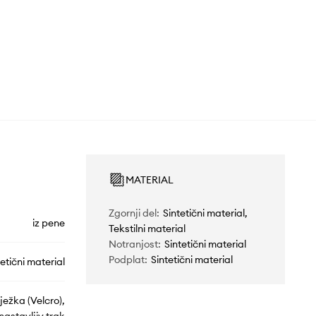
MATERIAL
Zgornji del
:
Sintetični material,
iz pene
Tekstilni material
Notranjost
:
Sintetični material
Podplat
:
Sintetični material
tetični material
ježka (Velcro),