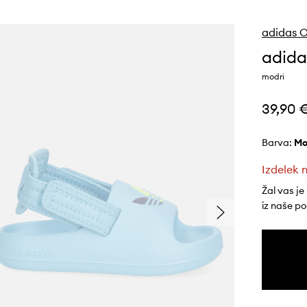
adidas O
adida
modri
39,90 
Barva:
m
Izdelek n
Žal vas je
iz naše p