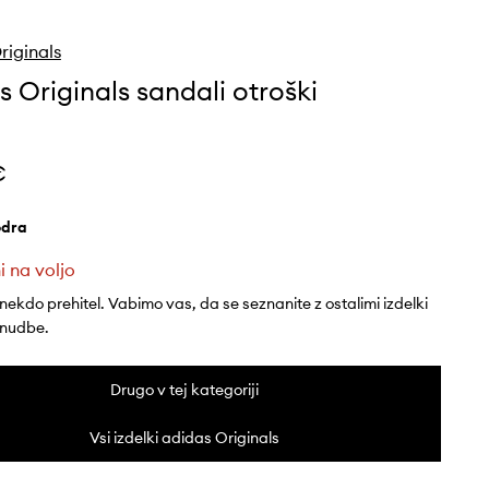
riginals
s Originals sandali otroški
€
odra
i na voljo
 nekdo prehitel. Vabimo vas, da se seznanite z ostalimi izdelki
onudbe.
Drugo v tej kategoriji
Vsi izdelki adidas Originals