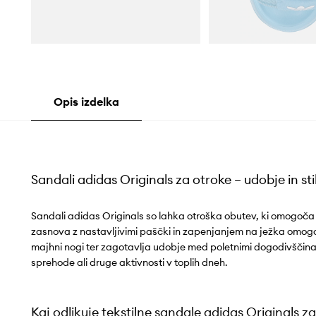
Opis izdelka
Sandali adidas Originals za otroke – udobje in sti
Sandali adidas Originals so lahka otroška obutev, ki omogoča
zasnova z nastavljivimi paščki in zapenjanjem na ježka omog
majhni nogi ter zagotavlja udobje med poletnimi dogodivščinami
sprehode ali druge aktivnosti v toplih dneh.
Kaj odlikuje tekstilne sandale adidas Originals z