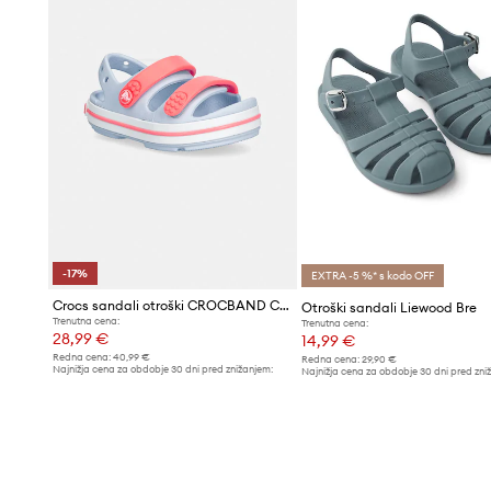
-17%
EXTRA -5 %* s kodo OFF
Crocs sandali otroški CROCBAND CRUISER SANDAL
Otroški sandali Liewood Bre
Trenutna cena:
Trenutna cena:
28,99 €
14,99 €
Redna cena:
40,99 €
Redna cena:
29,90 €
Najnižja cena za obdobje 30 dni pred znižanjem:
Najnižja cena za obdobje 30 dni pred zni
34,99 €
15,99 €