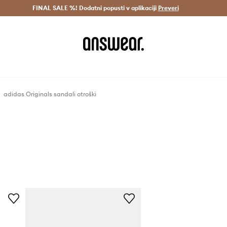
Dostava v 3 dneh >
FINAL SALE %! Dodatni popusti v aplikaciji
Prihrani z vpisom v Answear Club >
Preveri
adidas Originals sandali otroški