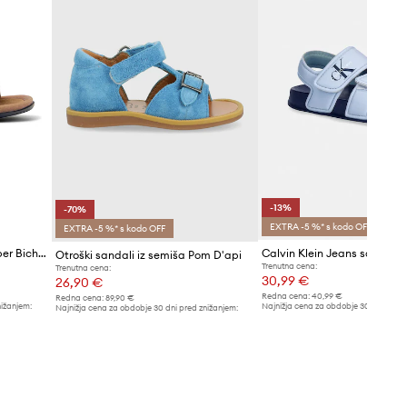
-13%
-70%
EXTRA -5 %* s kodo OFF
EXTRA -5 %* s kodo OFF
Otroški usnjeni sandali Camper Bicho TWS FW
Calvin Klein Jeans sandali o
Otroški sandali iz semiša Pom D'api
Trenutna cena:
Trenutna cena:
30,99 €
26,90 €
Redna cena:
40,99 €
Redna cena:
89,90 €
nižanjem:
Najnižja cena za obdobje 30 dni pred 
Najnižja cena za obdobje 30 dni pred znižanjem:
35,99 €
89,90 €