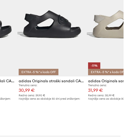
-11%
EXTRA -5 %* s kodo OFF
EXTRA -5 %* s kodo OFF
adidas Originals otroški sandali CAMPUS 00s FOAM SLIDE
adidas Originals otroški sandali CAMPUS 00s FOAM SLIDE
Trenutna cena:
Trenutna cena:
30,99 €
31,99 €
Redna cena:
39,90 €
Redna cena:
35,99 €
nižanjem:
Najnižja cena za obdobje 30 dni pred znižanjem:
Najnižja cena za obdobje 30 dni pred 
31,99 €
35,99 €