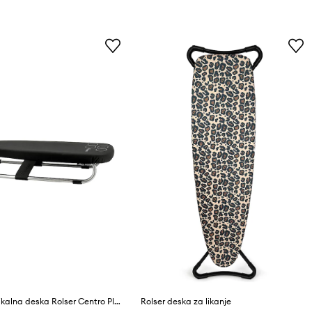
Namizna likalna deska Rolser Centro Planchado K-Mini Surf 29 x 4 x 72 cm
Rolser deska za likanje