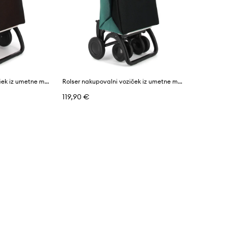
Rolser nakupovalni voziček iz umetne mase 43 l
Rolser nakupovalni voziček iz umetne mase 43 l
119,90 €