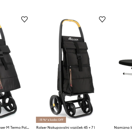
-15 %* s kodo: OFF
Nakupovalni voziček Rolser M Termo Polar 8, 38 L
Rolser Nakupovalni voziček 45 + 7 l