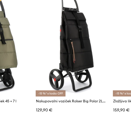
-15 %* s kodo: OFF
-15 %* s ko
ek 45 + 7 l
Nakupovalni voziček Rolser Big Polar 2LRSG 44 L
129,90 €
159,90 €