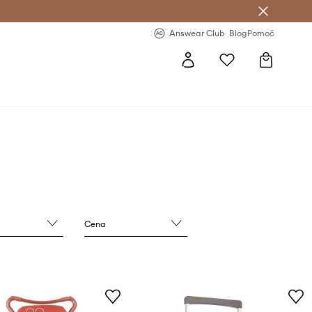
-20 % na prvo naročilo >
Premium Fashion Benefits >
Answear Club
Blog
Pomoč
Cena