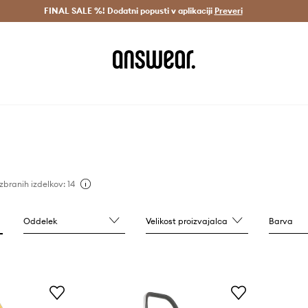
Dostava v 3 dneh >
FINAL SALE %! Dodatni popusti v aplikaciji
Prihrani z vpisom v Answear Club >
Preveri
izbranih izdelkov: 14
Oddelek
Velikost proizvajalca
Barva