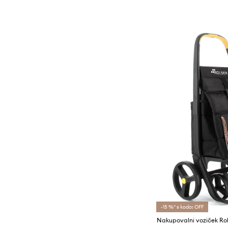
-15 %* s kodo: OFF