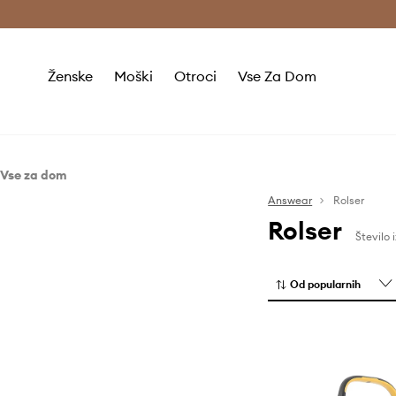
Brezplačna dostava in vračila (v vrednosti 80 € in več) >
Ženske
Moški
Otroci
Vse Za Dom
Vse za dom
Kopalnica
Answear
Rolser
Rolser
Življenjski slog
Pralnica
Število 
Outdoor življenjski slog
Od popularnih