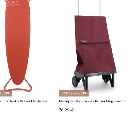
do: OFF
-15 %* s kodo: OFF
Zložljiva likalna deska Rolser Centro Planchado K-Surf 148,5 x 45,5 cm
Nakupovalni voziček Rolser Plegamatic Original MF 43 L
78,99 €