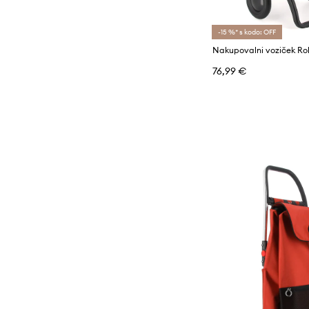
-15 %* s kodo: OFF
76,99 €