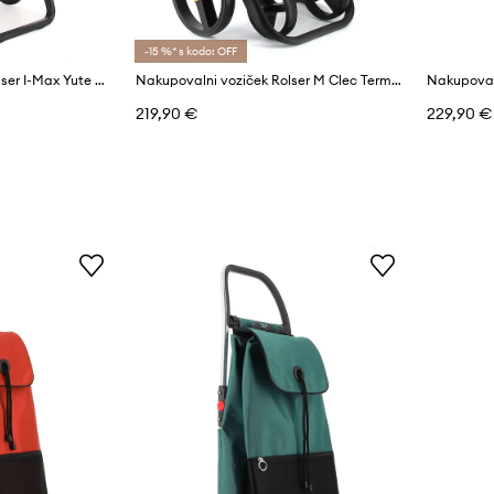
-15 %* s kodo: OFF
Nakupovalni voziček Rolser I-Max Yute Bi 2 Natural 43 L
Nakupovalni voziček Rolser M Clec Termo Polar Plus 38 L
219,90 €
229,90 €