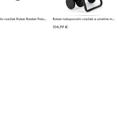
Nakupovalni voziček Rolser Basket Polar 4B 58 L
Rolser nakupovalni voziček iz umetne mase 43 l
104,99 €