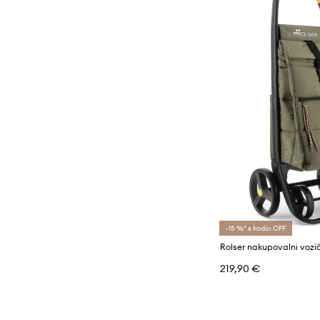
-15 %* s kodo: OFF
Rolser nakupovalni vozič
219,90 €