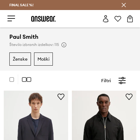
FINAL SALE %!
Prihrani z vpisom v Answear Club >
Paul Smith
Število izbranih izdelkov: 115
ženske
moški
Filtri