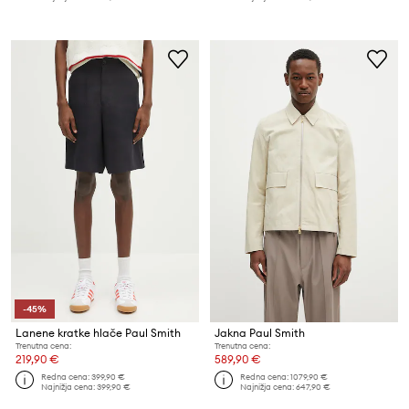
-45%
Lanene kratke hlače Paul Smith
Jakna Paul Smith
Trenutna cena:
Trenutna cena:
219,90 €
589,90 €
Redna cena:
399,90 €
Redna cena:
1079,90 €
Najnižja cena:
399,90 €
Najnižja cena:
647,90 €