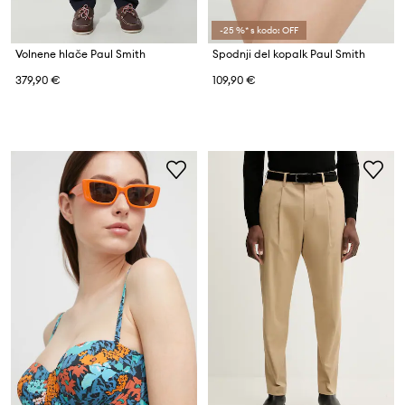
-25 %* s kodo: OFF
Volnene hlače Paul Smith
Spodnji del kopalk Paul Smith
379,90 €
109,90 €