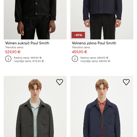
-45%
Volnen suknjič Paul Smith
Volnena jakna Paul Smith
Trenutna cena:
Trenutna cena:
529,90 €
459,90 €
Redna cena:
959,90 €
Redna cena:
839,90 €
Najnižja cena:
575,90 €
Najnižja cena:
839,90 €