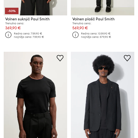
-50%
Volnen suknjič Paul Smith
Volnen plašč Paul Smith
Trenutna cena:
Trenutna cena:
369,90 €
569,90 €
Redna cena:
739,90 €
Redna cena:
1039,90 €
Najnižja cena:
739,90 €
Najnižja cena:
579,90 €