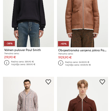
-38%
-43%
Volnen pulover Paul Smith
Obojestranska usnjena jakna Paul Smith
Trenutna cena:
Trenutna cena:
219,90 €
1929,90 €
Redna cena:
359,90 €
Redna cena:
3439,90 €
Najnižja cena:
359,90 €
Najnižja cena:
3439,90 €