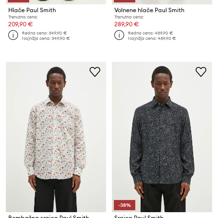
Hlače Paul Smith
Volnene hlače Paul Smith
Trenutna cena:
Trenutna cena:
209,90 €
289,90 €
Redna cena:
349,90 €
Redna cena:
489,90 €
Najnižja cena:
349,90 €
Najnižja cena:
489,90 €
-38%
Bombažna srajca Paul Smith
Srajca Paul Smith