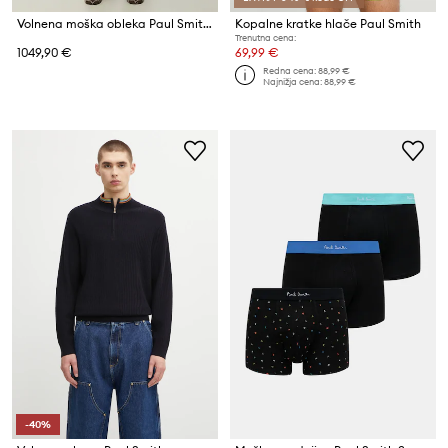
Volnena moška obleka Paul Smith
Kopalne kratke hlače Paul Smith
Trenutna cena:
1049,90 €
69,99 €
Redna cena:
88,99 €
Najnižja cena:
88,99 €
-40%