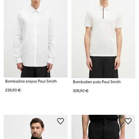
Bombažna srajca Paul Smith
Bombažen polo Paul Smith
239,90 €
309,90 €