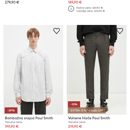
279,90 €
189,90 €
Redna cena:
369,90 €
Najnižja cena:
209,90 €
-10%
-39%
EXTRA -5 %* s kodo OFF
Bombažna srajca Paul Smith
Volnene hlače Paul Smith
Trenutna cena:
Trenutna cena:
199,90 €
219,90 €