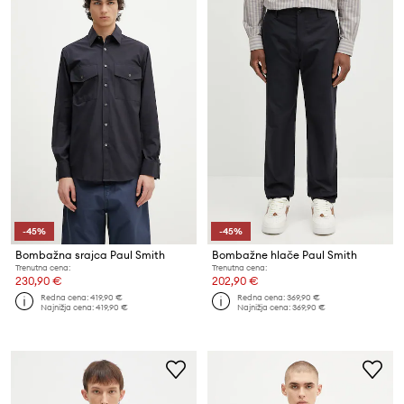
-45%
-45%
Bombažna srajca Paul Smith
Bombažne hlače Paul Smith
Trenutna cena:
Trenutna cena:
230,90 €
202,90 €
Redna cena:
419,90 €
Redna cena:
369,90 €
Najnižja cena:
419,90 €
Najnižja cena:
369,90 €