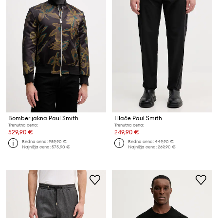
Bomber jakna Paul Smith
Hlače Paul Smith
Trenutna cena:
Trenutna cena:
529,90 €
249,90 €
Redna cena:
959,90 €
Redna cena:
449,90 €
Najnižja cena:
575,90 €
Najnižja cena:
269,90 €