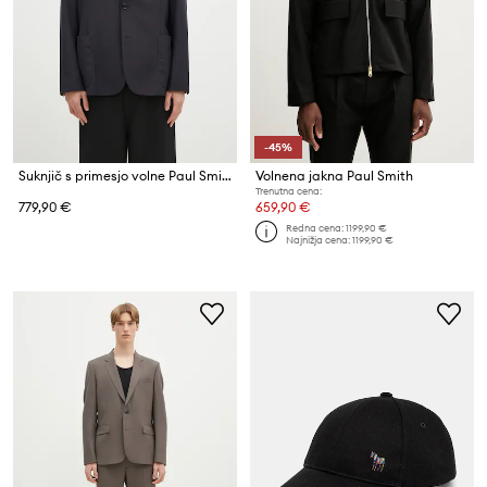
-45%
Suknjič s primesjo volne Paul Smith
Volnena jakna Paul Smith
Trenutna cena:
779,90 €
659,90 €
Redna cena:
1199,90 €
Najnižja cena:
1199,90 €