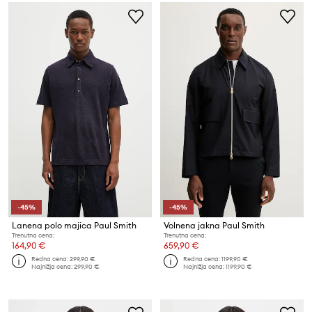
-45%
-45%
Lanena polo majica Paul Smith
Volnena jakna Paul Smith
Trenutna cena:
Trenutna cena:
164,90 €
659,90 €
Redna cena:
299,90 €
Redna cena:
1199,90 €
Najnižja cena:
299,90 €
Najnižja cena:
1199,90 €