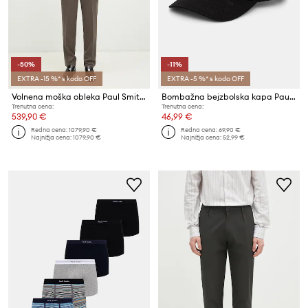
-50%
-11%
EXTRA -15 %* s kodo OFF
EXTRA -5 %* s kodo OFF
Volnena moška obleka Paul Smith
Bombažna bejzbolska kapa Paul Smith
Trenutna cena:
Trenutna cena:
539,90 €
46,99 €
Redna cena:
1079,90 €
Redna cena:
69,90 €
Najnižja cena:
1079,90 €
Najnižja cena:
52,99 €