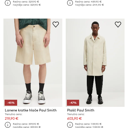
Redna cena:
329,90 €
Redna cena:
489,90 €
Najnižja cena:
329,90 €
Najnižja cena:
244,90 €
-45%
-47%
Lanene kratke hlače Paul Smith
Plašč Paul Smith
Trenutna cena:
Trenutna cena:
219,90 €
603,90 €
Redna cena:
399,90 €
Redna cena:
1139,90 €
Najnižja cena:
399,90 €
Najnižja cena:
1139,90 €