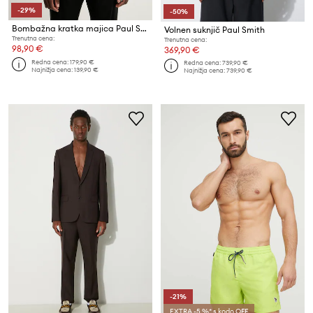
-29%
-50%
Bombažna kratka majica Paul Smith
Volnen suknjič Paul Smith
Trenutna cena:
Trenutna cena:
98,90 €
369,90 €
Redna cena:
179,90 €
Redna cena:
739,90 €
Najnižja cena:
139,90 €
Najnižja cena:
739,90 €
-21%
EXTRA -5 %* s kodo OFF