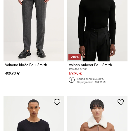
-30%
Volnene hlače Paul Smith
Volnen pulover Paul Smith
Trenutna cena:
409,90 €
179,90 €
Redna cena:
259,90 €
Najnižja cena:
259,90 €