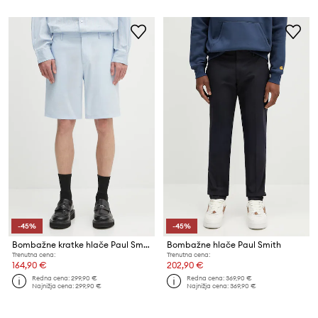
-45%
-45%
Bombažne kratke hlače Paul Smith
Bombažne hlače Paul Smith
Trenutna cena:
Trenutna cena:
164,90 €
202,90 €
Redna cena:
299,90 €
Redna cena:
369,90 €
Najnižja cena:
299,90 €
Najnižja cena:
369,90 €