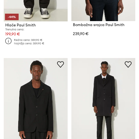
-44%
Bombažna srajca Paul Smith
Hlače Paul Smith
Trenutna cena:
239,90 €
199,90 €
Redna cena:
359,90 €
Najnižja cena:
359,90 €