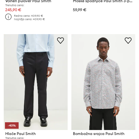
Volnen pulover Paul Smith
Moške spodnjice Paul Smith 3-pack
Trenutna cena:
245,90 €
59,99 €
Redna cena:
409,90 €
Najnižja cena:
409,90 €
-40%
Hlače Paul Smith
Bombažna srajca Paul Smith
Trenutna cena: