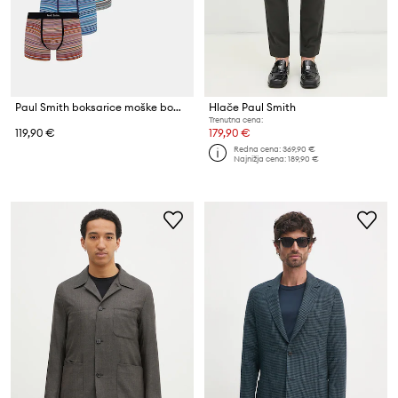
Paul Smith boksarice moške bombažne 7 PACK MIX SIGN paket 7 kosov
Hlače Paul Smith
Trenutna cena:
119,90 €
179,90 €
Redna cena:
369,90 €
Najnižja cena:
189,90 €