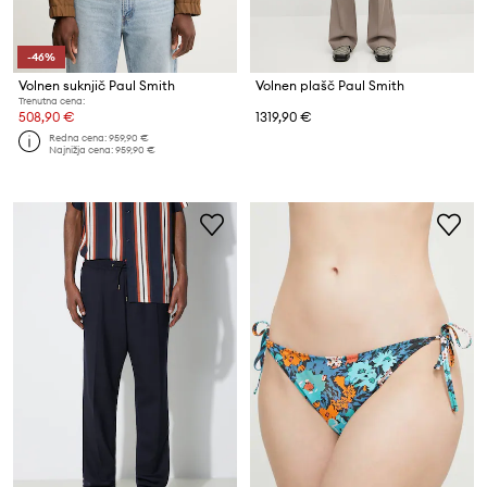
-46%
Volnen suknjič Paul Smith
Volnen plašč Paul Smith
Trenutna cena:
508,90 €
1319,90 €
Redna cena:
959,90 €
Najnižja cena:
959,90 €