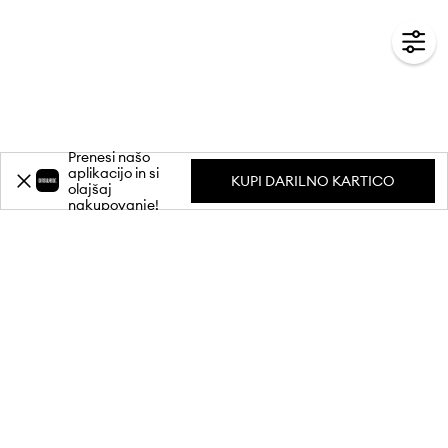
Prenesi našo
aplikacijo in si
KUPI DARILNO KARTICO
olajšaj
nakupovanje!
Prijavi se na naše e-novice in prejmi