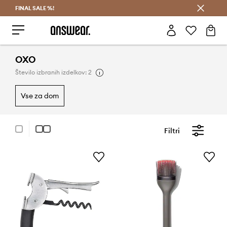
FINAL SALE %!
Prihrani z vpisom v Answear Club >
OXO
Število izbranih izdelkov: 2
vse za dom
Filtri