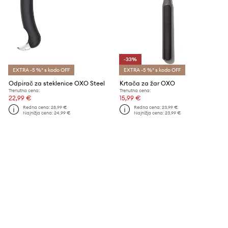
-33%
EXTRA -5 %* s kodo OFF
EXTRA -5 %* s kodo OFF
Odpirač za steklenice OXO Steel
Krtača za žar OXO
Trenutna cena:
Trenutna cena:
22,99 €
15,99 €
Redna cena:
28,99 €
Redna cena:
23,99 €
Najnižja cena:
24,99 €
Najnižja cena:
23,99 €