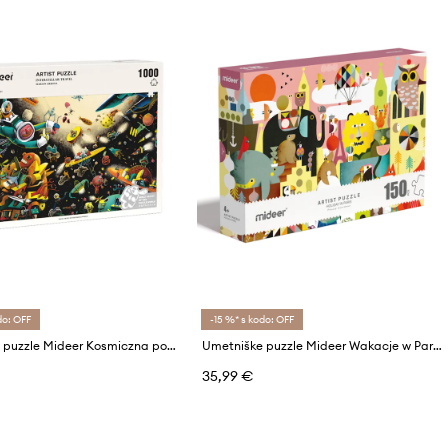
do: OFF
-15 %* s kodo: OFF
Umetniške puzzle Mideer Kosmiczna podróż 1000 elementów
Umetniške puzzle Mideer Wakacje w Paryżu 150 elementów
35,99 €