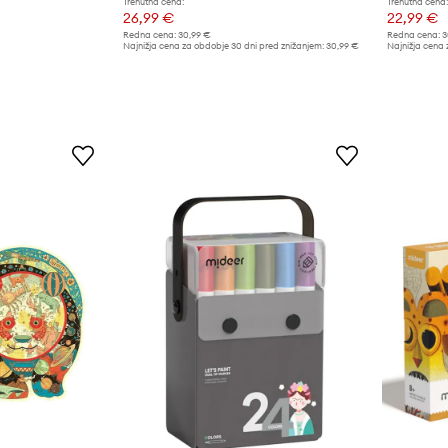
Trenutna cena:
Trenutna cena:
26,99 €
22,99 €
Redna cena:
30,99 €
Redna cena:
3
Najnižja cena za obdobje 30 dni pred znižanjem:
30,99 €
Najnižja cena 