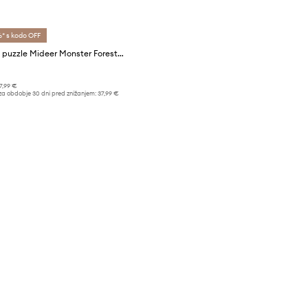
* s kodo OFF
Umetniške puzzle Mideer Monster Forest 1000 elementów
7,99 €
za obdobje 30 dni pred znižanjem:
37,99 €