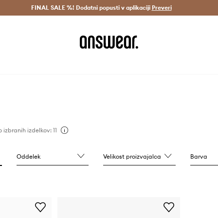
Dostava v 3 dneh >
FINAL SALE %! Dodatni popusti v aplikaciji
Prihrani z vpisom v Answear Club >
Preveri
o izbranih izdelkov: 11
Oddelek
Velikost proizvajalca
Barva