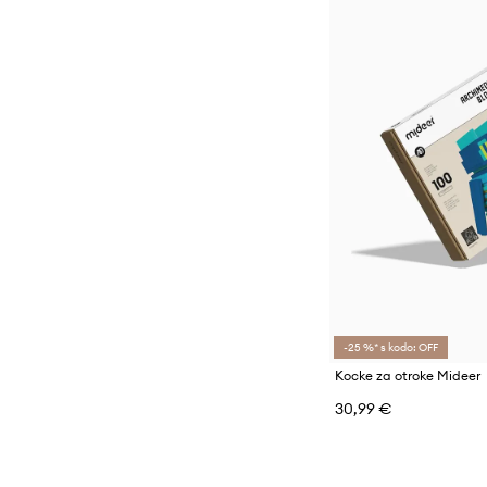
-25 %* s kodo: OFF
Kocke za otroke Mideer
30,99 €