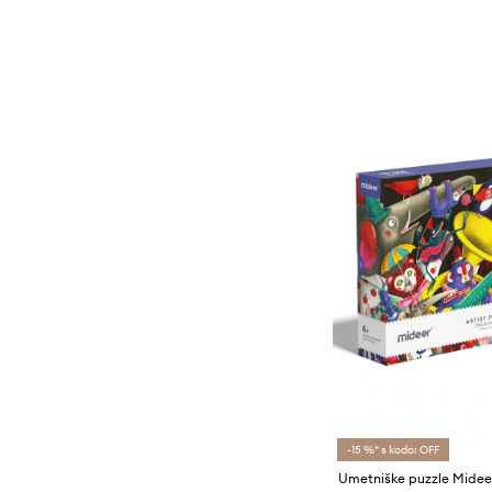
-15 %* s kodo: OFF