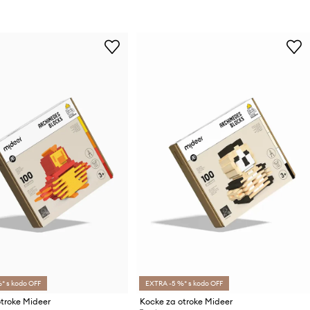
* s kodo OFF
EXTRA -5 %* s kodo OFF
troke Mideer
Kocke za otroke Mideer