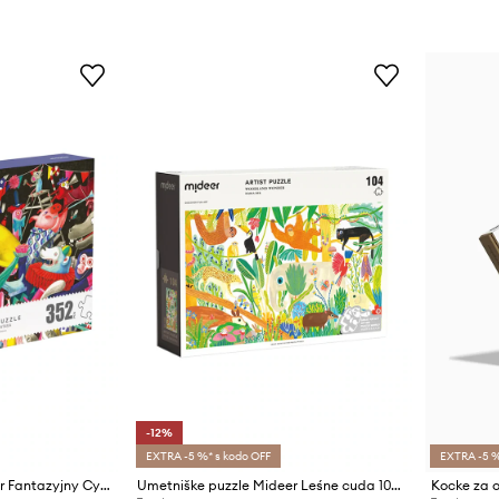
-12%
EXTRA -5 %* s kodo OFF
EXTRA -5 %
Umetniške puzzle Mideer Fantazyjny Cyrk 352 elementów
Umetniške puzzle Mideer Leśne cuda 104 elementy
Kocke za o