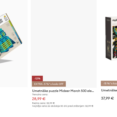
-12%
-15 %* s ko
EXTRA -5 %* s kodo OFF
Umetniške puzzle Mideer March 500 elementów
Trenutna cena:
37,99 €
28,99 €
Redna cena:
32,99 €
Najnižja cena za obdobje 30 dni pred znižanjem:
32,99 €