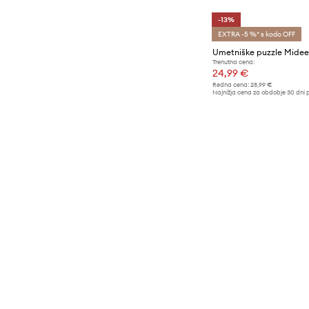
-13%
EXTRA -5 %* s kodo OFF
Trenutna cena:
24,99 €
Redna cena:
28,99 €
Najnižja cena za obdobje 30 dni 