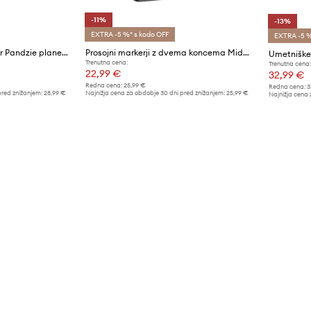
-11%
-13%
EXTRA -5 %* s kodo OFF
EXTRA -5 %
Umetniške puzzle Mideer Pandzie planetarium 330 elementów
Prosojni markerji z dvema koncema Mideer 24-pack
Trenutna cena:
Trenutna cena:
22,99 €
32,99 €
Redna cena:
25,99 €
Redna cena:
3
pred znižanjem:
28,99 €
Najnižja cena za obdobje 30 dni pred znižanjem:
25,99 €
Najnižja cena 