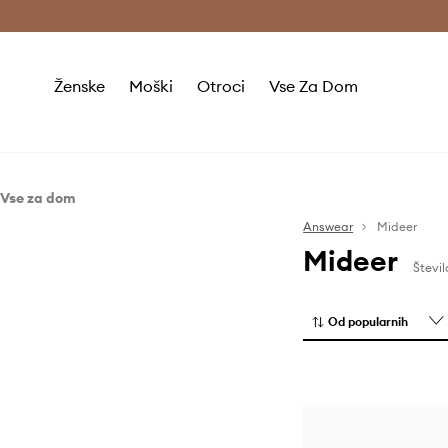
Brezplačna dostava in vračila (v vrednosti 80 € in več) >
Ženske
Moški
Otroci
Vse Za Dom
Vse za dom
Življenjski slog
Answear
Mideer
Mideer
Dodatki za otroke
Števil
Domača pisarna
Igre in sestavljanke
Od popularnih