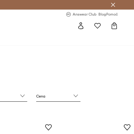
-20 % na prvo naročilo >
Premium Fashion Benefits >
Answear Club
Blog
Pomoč
Cena