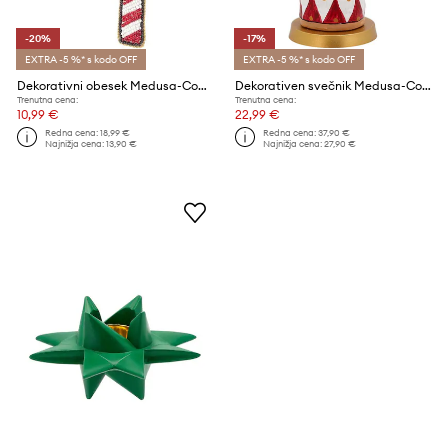
-20%
-17%
EXTRA -5 %* s kodo OFF
EXTRA -5 %* s kodo OFF
Dekorativni obesek Medusa-Copenhagen
Dekorativen svečnik Medusa-Copenhagen
Trenutna cena:
Trenutna cena:
10,99 €
22,99 €
Redna cena:
18,99 €
Redna cena:
37,90 €
Najnižja cena:
13,90 €
Najnižja cena:
27,90 €