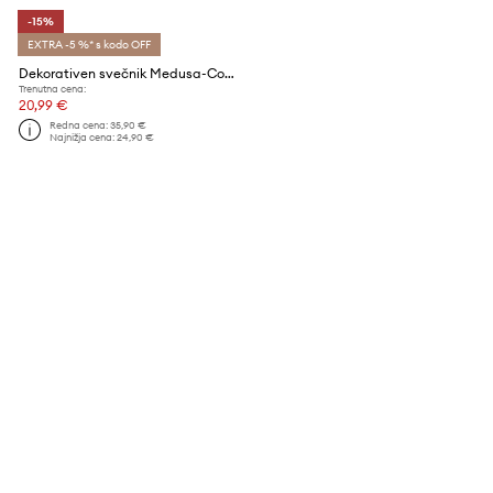
-15%
EXTRA -5 %* s kodo OFF
Dekorativen svečnik Medusa-Copenhagen
Trenutna cena:
20,99 €
Redna cena:
35,90 €
Najnižja cena:
24,90 €