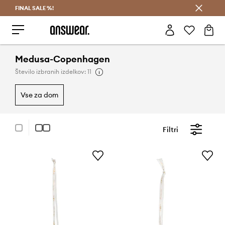
FINAL SALE %!
Prihrani z vpisom v Answear Club >
Medusa-Copenhagen
Število izbranih izdelkov: 11
vse za dom
Filtri