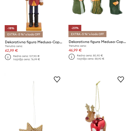
-20%
-18%
EXTRA -5 %* s kodo OFF
EXTRA -5 %* s kodo OFF
Dekorativna figura Medusa-Copenhagen 3-pack
Dekorativna figura Medusa-Copenhagen
Trenutna cena:
Trenutna cena:
46,99 €
62,99 €
Redna cena:
80,90 €
Redna cena:
107,90 €
Najnižja cena:
58,90 €
Najnižja cena:
76,99 €