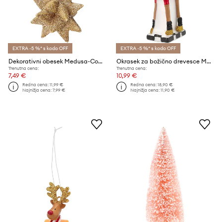
EXTRA -5 %* s kodo OFF
EXTRA -5 %* s kodo OFF
Dekorativni obesek Medusa-Copenhagen Star Gold
Okrasek za božično drevesce Medusa-Copenhagen Rudolf
Trenutna cena:
Trenutna cena:
7,49 €
10,99 €
Redna cena:
11,99 €
Redna cena:
18,90 €
Najnižja cena:
7,99 €
Najnižja cena:
11,90 €