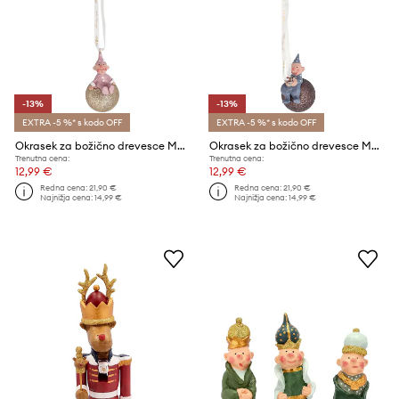
-13%
-13%
EXTRA -5 %* s kodo OFF
EXTRA -5 %* s kodo OFF
Okrasek za božično drevesce Medusa-Copenhagen
Okrasek za božično drevesce Medusa-Copenhagen
Trenutna cena:
Trenutna cena:
12,99 €
12,99 €
Redna cena:
21,90 €
Redna cena:
21,90 €
Najnižja cena:
14,99 €
Najnižja cena:
14,99 €