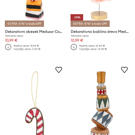
-13%
EXTRA -5 %* s kodo OFF
EXTRA -5 %* s kodo OFF
Dekorativni obesek Medusa-Copenhagen
Dekorativno božično drevo Medusa-Copenhagen
Trenutna cena:
Trenutna cena:
10,99 €
12,99 €
Redna cena:
18,99 €
Redna cena:
21,90 €
Najnižja cena:
11,90 €
Najnižja cena:
14,99 €