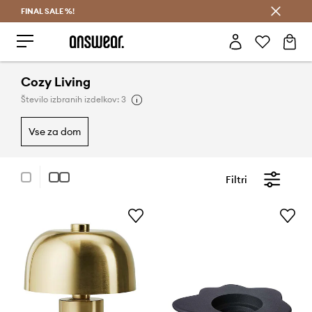
FINAL SALE %!
Prihrani z vpisom v Answear Club >
Cozy Living
Število izbranih izdelkov: 3
vse za dom
Filtri