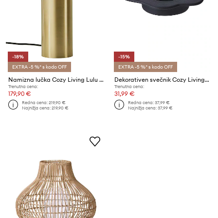
-18%
-15%
EXTRA -5 %* s kodo OFF
EXTRA -5 %* s kodo OFF
Namizna lučka Cozy Living Lulu Lamp
Dekorativen svečnik Cozy Living Disree Candle Holder
Trenutna cena:
Trenutna cena:
179,90 €
31,99 €
Redna cena:
219,90 €
Redna cena:
37,99 €
Najnižja cena:
219,90 €
Najnižja cena:
37,99 €