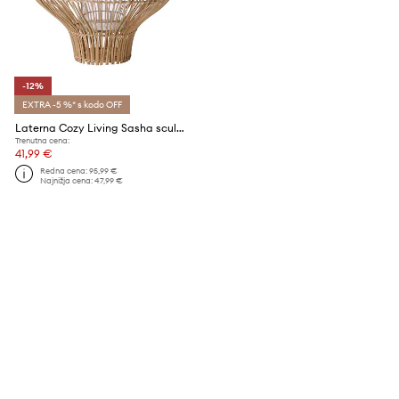
-12%
EXTRA -5 %* s kodo OFF
Laterna Cozy Living Sasha sculp. lantern
Trenutna cena:
41,99 €
Redna cena:
95,99 €
Najnižja cena:
47,99 €