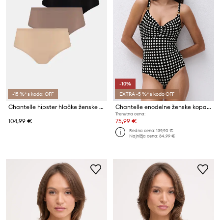
-10%
-15 %* s kodo: OFF
EXTRA -5 %* s kodo OFF
Chantelle hipster hlačke ženske Soft Stretch paket 5 kosov
Chantelle enodelne ženske kopalke
Trenutna cena:
104,99 €
75,99 €
Redna cena:
139,90 €
Najnižja cena:
84,99 €