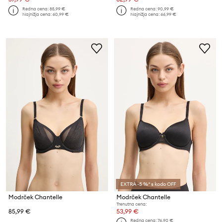
Redna cena:
85,99 €
Redna cena:
90,99 €
Najnižja cena:
60,99 €
Najnižja cena:
66,99 €
EXTRA -5 %* s kodo OFF
Modrček Chantelle
Modrček Chantelle
Trenutna cena:
85,99 €
53,99 €
Redna cena:
76,90 €