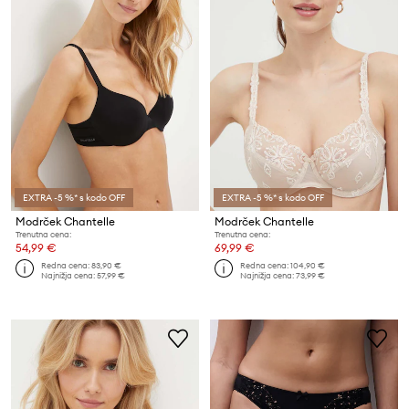
EXTRA -5 %* s kodo OFF
EXTRA -5 %* s kodo OFF
Modrček Chantelle
Modrček Chantelle
Trenutna cena:
Trenutna cena:
54,99 €
69,99 €
Redna cena:
83,90 €
Redna cena:
104,90 €
Najnižja cena:
57,99 €
Najnižja cena:
73,99 €