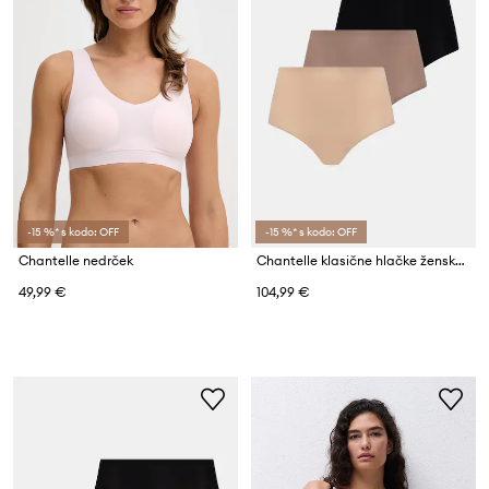
-15 %* s kodo: OFF
-15 %* s kodo: OFF
Chantelle nedrček
Chantelle klasične hlačke ženske Soft Stretch paket 5 kosov
49,99 €
104,99 €