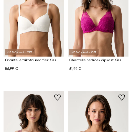
-15 %* s kodo: OFF
-15 %* s kodo: OFF
Chantelle trikotni nedrček Kiss
Chantelle nedrček čipkast Kiss
56,99 €
61,99 €