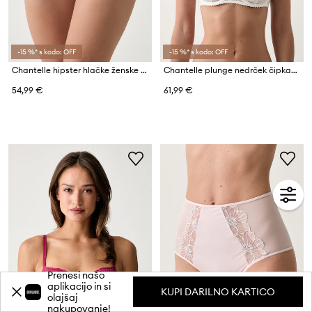
-15 %* s kodo: OFF
-15 %* s kodo: OFF
Chantelle hipster hlačke ženske čipkaste
Chantelle plunge nedrček čipkast Kiss
54,99 €
61,99 €
Prenesi našo
aplikacijo in si
KUPI DARILNO KARTICO
olajšaj
nakupovanje!