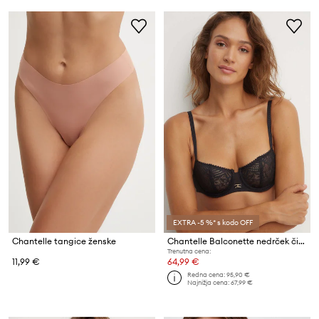
EXTRA -5 %* s kodo OFF
Chantelle tangice ženske
Chantelle Balconette nedrček čipkast
Trenutna cena:
11,99 €
64,99 €
Redna cena:
95,90 €
Najnižja cena:
67,99 €