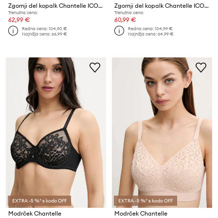
Zgornji del kopalk Chantelle ICON
Zgornji del kopalk Chantelle ICON
Trenutna cena:
Trenutna cena:
62,99 €
60,99 €
Redna cena:
104,90 €
Redna cena:
104,99 €
Najnižja cena:
66,99 €
Najnižja cena:
64,99 €
EXTRA -5 %* s kodo OFF
EXTRA -5 %* s kodo OFF
Modrček Chantelle
Modrček Chantelle