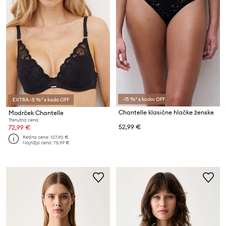
-15 %* s kodo: OFF
EXTRA -5 %* s kodo OFF
Chantelle klasične hlačke ženske
Modrček Chantelle
Trenutna cena:
52,99 €
72,99 €
Redna cena:
107,90 €
Najnižja cena:
75,99 €