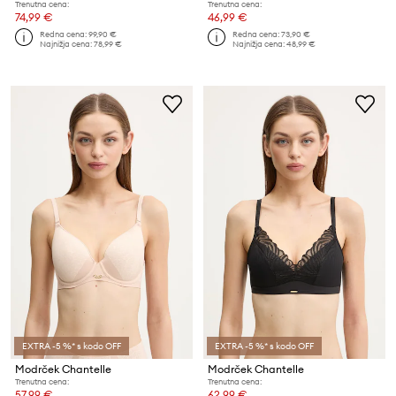
Trenutna cena:
Trenutna cena:
74,99 €
46,99 €
Redna cena:
99,90 €
Redna cena:
73,90 €
Najnižja cena:
78,99 €
Najnižja cena:
48,99 €
EXTRA -5 %* s kodo OFF
EXTRA -5 %* s kodo OFF
Modrček Chantelle
Modrček Chantelle
Trenutna cena:
Trenutna cena:
57,99 €
62,99 €