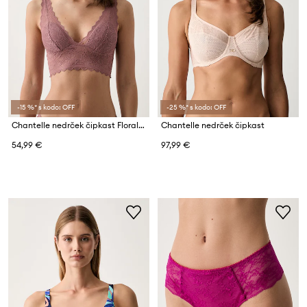
-15 %* s kodo: OFF
-25 %* s kodo: OFF
Chantelle nedrček čipkast Floral Touch
Chantelle nedrček čipkast
54,99 €
97,99 €