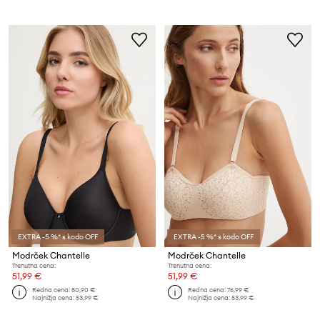
EXTRA -5 %* s kodo OFF
EXTRA -5 %* s kodo OFF
Modrček Chantelle
Modrček Chantelle
Trenutna cena:
Trenutna cena:
51,99 €
51,99 €
Redna cena:
80,90 €
Redna cena:
76,99 €
Najnižja cena:
53,99 €
Najnižja cena:
53,99 €