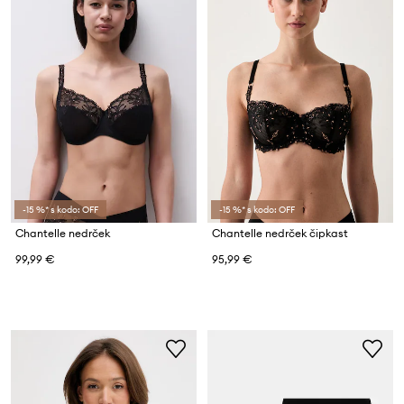
-15 %* s kodo: OFF
-15 %* s kodo: OFF
Chantelle nedrček
Chantelle nedrček čipkast
99,99 €
95,99 €