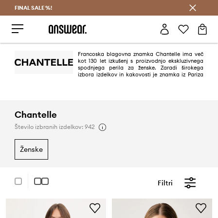
FINAL SALE %!
Prihrani z vpisom v Answear Club >
Francoska blagovna znamka Chantelle ima več
kot 130 let izkušenj s proizvodnjo ekskluzivnega
spodnjega perila za ženske. Zaradi širokega
izbora izdelkov in kakovosti je znamka iz Pariza
vodilna na svetu, njen uspeh pa je posledica inovativnega pristopa k
izpolnjevanju pričakovanj žensk, ki iščejo eleganco in dobro počutje.
Chantelle
Število izbranih izdelkov: 942
ženske
Filtri