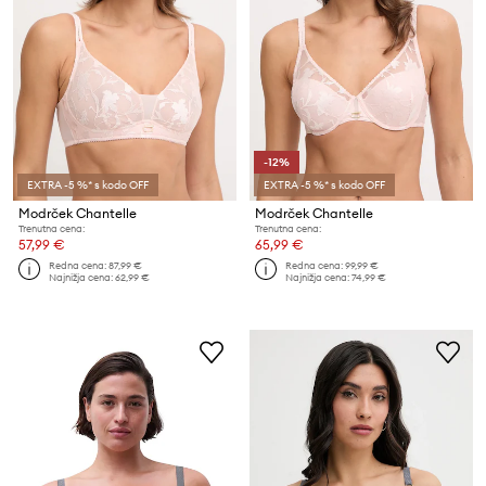
-12%
EXTRA -5 %* s kodo OFF
EXTRA -5 %* s kodo OFF
Modrček Chantelle
Modrček Chantelle
Trenutna cena:
Trenutna cena:
57,99 €
65,99 €
Redna cena:
87,99 €
Redna cena:
99,99 €
Najnižja cena:
62,99 €
Najnižja cena:
74,99 €