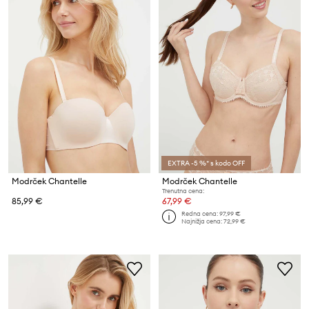
EXTRA -5 %* s kodo OFF
Modrček Chantelle
Modrček Chantelle
Trenutna cena:
85,99 €
67,99 €
Redna cena:
97,99 €
Najnižja cena:
72,99 €