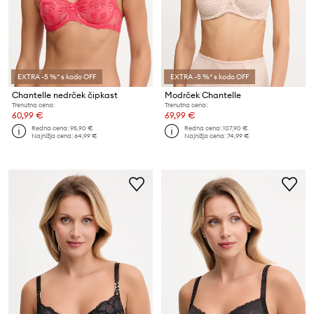
EXTRA -5 %* s kodo OFF
EXTRA -5 %* s kodo OFF
Chantelle nedrček čipkast
Modrček Chantelle
Trenutna cena:
Trenutna cena:
60,99 €
69,99 €
Redna cena:
95,90 €
Redna cena:
107,90 €
Najnižja cena:
64,99 €
Najnižja cena:
74,99 €