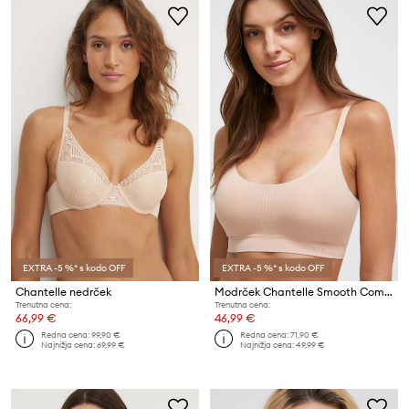
EXTRA -5 %* s kodo OFF
EXTRA -5 %* s kodo OFF
Chantelle nedrček
Modrček Chantelle Smooth Comfort
Trenutna cena:
Trenutna cena:
66,99 €
46,99 €
Redna cena:
99,90 €
Redna cena:
71,90 €
Najnižja cena:
69,99 €
Najnižja cena:
49,99 €