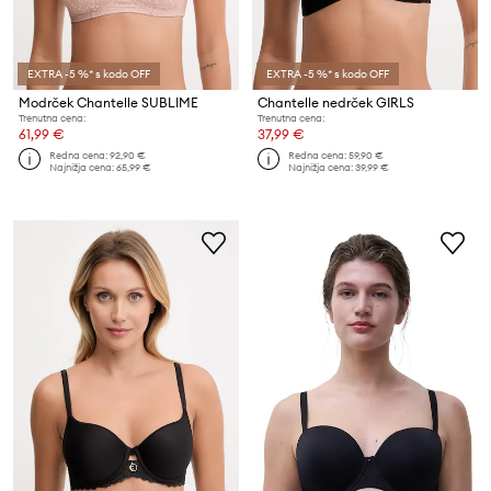
EXTRA -5 %* s kodo OFF
EXTRA -5 %* s kodo OFF
Modrček Chantelle SUBLIME
Chantelle nedrček GIRLS
Trenutna cena:
Trenutna cena:
61,99 €
37,99 €
Redna cena:
92,90 €
Redna cena:
59,90 €
Najnižja cena:
65,99 €
Najnižja cena:
39,99 €