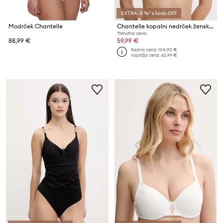
EXTRA -5 %* s kodo OFF
Modrček Chantelle
Chantelle kopalni nedrček ženski ICON
Trenutna cena:
88,99 €
59,99 €
Redna cena:
104,90 €
Najnižja cena:
62,99 €