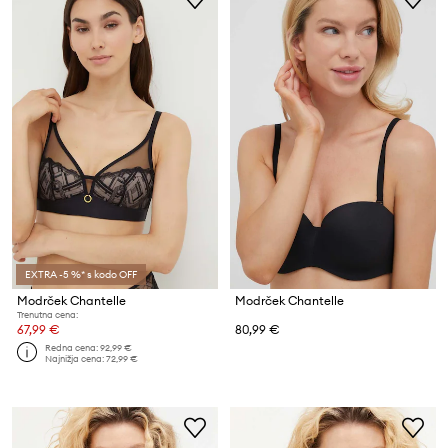
EXTRA -5 %* s kodo OFF
Modrček Chantelle
Modrček Chantelle
Trenutna cena:
67,99 €
80,99 €
Redna cena:
92,99 €
Najnižja cena:
72,99 €