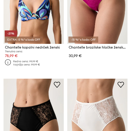
-21%
EXTRA -5 %* s kodo OFF
-15 %* s kodo: OFF
Chantelle kopalni nedrček ženski
Chantelle brazilske hlačke ženske Kiss
Trenutna cena:
78,99 €
30,99 €
Redna cena:
99,99 €
Najnižja cena:
99,99 €