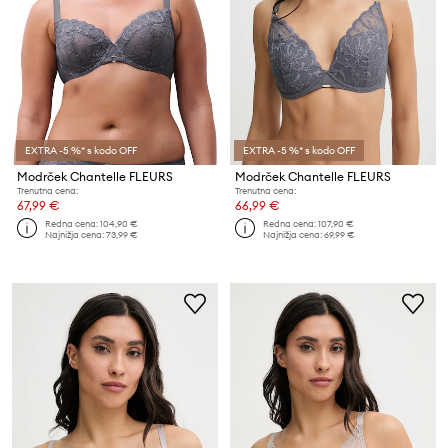
EXTRA -5 %* s kodo OFF
EXTRA -5 %* s kodo OFF
Modrček Chantelle FLEURS
Modrček Chantelle FLEURS
Trenutna cena:
Trenutna cena:
67,99 €
66,99 €
Redna cena:
104,90 €
Redna cena:
107,90 €
Najnižja cena:
73,99 €
Najnižja cena:
69,99 €