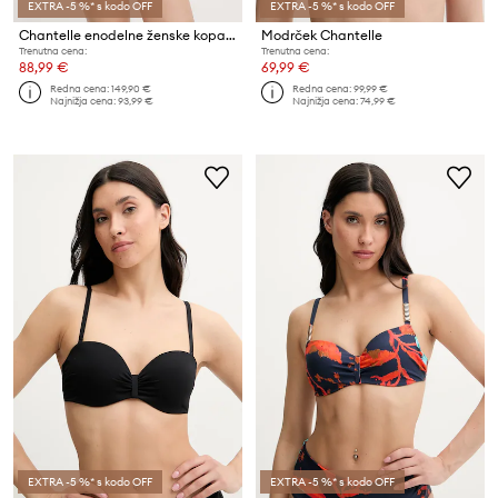
EXTRA -5 %* s kodo OFF
EXTRA -5 %* s kodo OFF
Chantelle enodelne ženske kopalke ICON
Modrček Chantelle
Trenutna cena:
Trenutna cena:
88,99 €
69,99 €
Redna cena:
149,90 €
Redna cena:
99,99 €
Najnižja cena:
93,99 €
Najnižja cena:
74,99 €
EXTRA -5 %* s kodo OFF
EXTRA -5 %* s kodo OFF