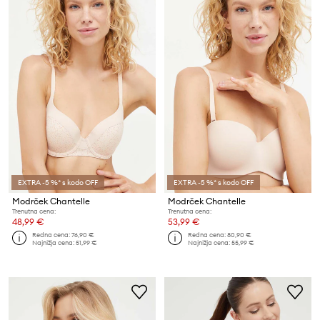
EXTRA -5 %* s kodo OFF
EXTRA -5 %* s kodo OFF
Modrček Chantelle
Modrček Chantelle
Trenutna cena:
Trenutna cena:
48,99 €
53,99 €
Redna cena:
76,90 €
Redna cena:
80,90 €
Najnižja cena:
51,99 €
Najnižja cena:
55,99 €