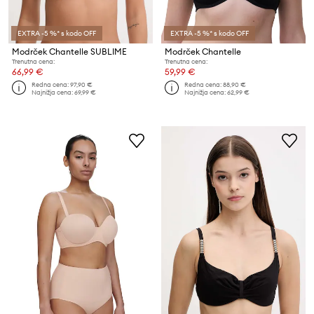
EXTRA -5 %* s kodo OFF
EXTRA -5 %* s kodo OFF
Modrček Chantelle SUBLIME
Modrček Chantelle
Trenutna cena:
Trenutna cena:
66,99 €
59,99 €
Redna cena:
97,90 €
Redna cena:
88,90 €
Najnižja cena:
69,99 €
Najnižja cena:
62,99 €