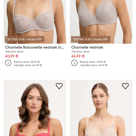
EXTRA -5 %* s kodo OFF
EXTRA -5 %* s kodo OFF
Chantelle Balconette nedrček čipkast
Chantelle nedrček
Trenutna cena:
Trenutna cena:
60,99 €
66,99 €
Redna cena:
95,99 €
Redna cena:
99,99 €
Najnižja cena:
64,99 €
Najnižja cena:
69,99 €