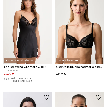
EXTRA -5 %* s kodo OFF
-15 %* s kodo: OFF
Spalna srajca Chantelle GIRLS
Chantelle plunge nedrček čipkast Kiss
Trenutna cena:
39,99 €
61,99 €
Redna cena:
59,90 €
Najnižja cena:
41,99 €