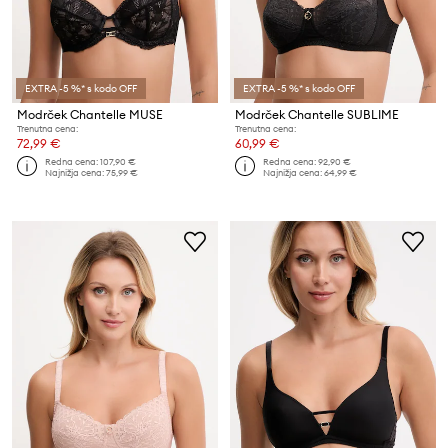
EXTRA -5 %* s kodo OFF
EXTRA -5 %* s kodo OFF
Modrček Chantelle MUSE
Modrček Chantelle SUBLIME
Trenutna cena:
Trenutna cena:
72,99 €
60,99 €
Redna cena:
107,90 €
Redna cena:
92,90 €
Najnižja cena:
75,99 €
Najnižja cena:
64,99 €