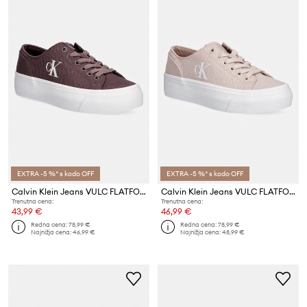
EXTRA -5 %* s kodo OFF
EXTRA -5 %* s kodo OFF
Calvin Klein Jeans VULC FLATFORM LOW CV MG ženske teniske
Calvin Klein Jeans VULC FLATFORM LOW CV MG ženske teniske
Trenutna cena:
Trenutna cena:
43,99 €
46,99 €
Redna cena:
78,99 €
Redna cena:
78,99 €
Najnižja cena:
46,99 €
Najnižja cena:
48,99 €