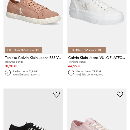
EXTRA -5 %* s kodo OFF
EXTRA -5 %* s kodo OFF
Teniske Calvin Klein Jeans ESS VULC LOW CV MG WN
Calvin Klein Jeans VULC FLATFORM LOW CV MG ženske teniske
Trenutna cena:
Trenutna cena:
31,90 €
44,99 €
Redna cena:
71,99 €
Redna cena:
79,90 €
Najnižja cena:
32,99 €
Najnižja cena:
46,99 €