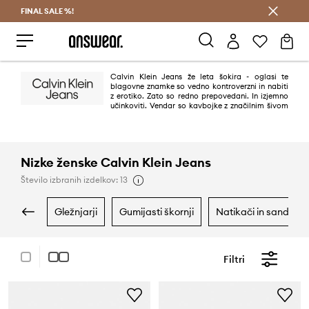
FINAL SALE %!
Prihrani z vpisom v Answear Club >
Calvin Klein Jeans že leta šokira - oglasi te
blagovne znamke so vedno kontroverzni in nabiti
z erotiko. Zato so redno prepovedani. In izjemno
učinkoviti. Vendar so kavbojke z značilnim šivom
"omega" na zadnjih žepih predvsem sveže, sodobne in minimalistične.
Načelo "manj je več" se v tem primeru odlično obnese.
Nizke ženske Calvin Klein Jeans
Število izbranih izdelkov: 13
gležnjarji
gumijasti škornji
natikači in sandali
Filtri