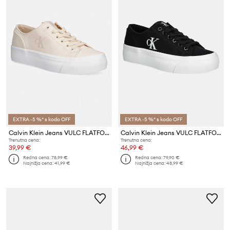
EXTRA -5 %* s kodo OFF
EXTRA -5 %* s kodo OFF
Calvin Klein Jeans VULC FLATFORM LOW CV MG ženske teniske
Calvin Klein Jeans VULC FLATFORM LOW CV MG ženske teniske
Trenutna cena:
Trenutna cena:
39,99 €
46,99 €
Redna cena:
78,99 €
Redna cena:
79,90 €
Najnižja cena:
41,99 €
Najnižja cena:
48,99 €