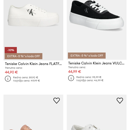
-10%
EXTRA -5 %* s kodo OFF
EXTRA -5 %* s kodo OFF
Teniske Calvin Klein Jeans VULC FLATFORM LOW CV MIX MG
Teniske Calvin Klein Jeans FLATFORM+ CUPSOLE LOW TXT
Trenutna cena:
Trenutna cena:
44,99 €
44,90 €
Redna cena:
95,99 €
Redna cena:
89,90 €
Najnižja cena:
46,99 €
Najnižja cena:
49,99 €