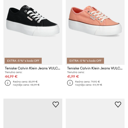
EXTRA -5 %* s kodo OFF
EXTRA -5 %* s kodo OFF
Teniske Calvin Klein Jeans VULC FLATFORM CTN LOGO TAG
Teniske Calvin Klein Jeans VULC FLATFORM CTN LOGO TAG
Trenutna cena:
Trenutna cena:
44,99 €
41,99 €
Redna cena:
83,99 €
Redna cena:
79,90 €
Najnižja cena:
48,99 €
Najnižja cena:
44,99 €