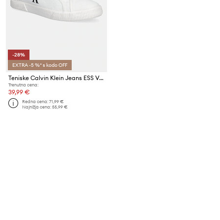
-28%
EXTRA -5 %* s kodo OFF
Teniske Calvin Klein Jeans ESS VULC LOW CV MG WN
Trenutna cena:
39,99 €
Redna cena:
71,99 €
Najnižja cena:
55,99 €