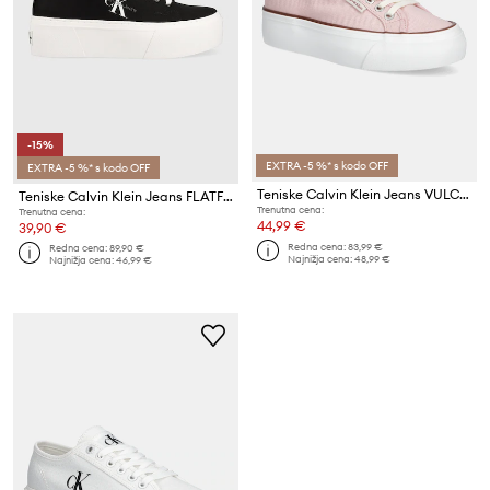
-15%
EXTRA -5 %* s kodo OFF
EXTRA -5 %* s kodo OFF
Teniske Calvin Klein Jeans VULC FLATFORM CTN LOGO TAG
Teniske Calvin Klein Jeans FLATFORM+ CUPSOLE LOW TXT
Trenutna cena:
Trenutna cena:
44,99 €
39,90 €
Redna cena:
83,99 €
Redna cena:
89,90 €
Najnižja cena:
48,99 €
Najnižja cena:
46,99 €