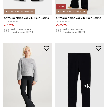
-41%
EXTRA -5 %* s kodo OFF
EXTRA -5 %* s kodo OFF
Otroške hlače Calvin Klein Jeans
Otroške hlače Calvin Klein Jeans
Trenutna cena:
Trenutna cena:
31,99 €
20,99 €
Redna cena:
68,99 €
Redna cena:
71,99 €
Najnižja cena:
34,99 €
Najnižja cena:
35,99 €