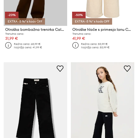
-23%
-50%
EXTRA -5 %* s kodo OFF
EXTRA -5 %* s kodo OFF
Otroška bombažna trenirka Calvin Klein Jeans
Otroške hlače s primesjo lanu Calvin Klein Jeans
Trenutna cena:
Trenutna cena:
31,99 €
41,99 €
Redna cena:
68,99 €
Redna cena:
83,99 €
Najnižja cena:
41,99 €
Najnižja cena:
83,99 €