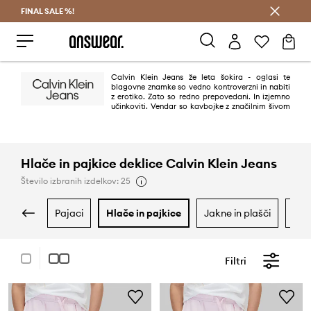
FINAL SALE %!
Prihrani z vpisom v Answear Club >
Calvin Klein Jeans že leta šokira - oglasi te
blagovne znamke so vedno kontroverzni in nabiti
z erotiko. Zato so redno prepovedani. In izjemno
učinkoviti. Vendar so kavbojke z značilnim šivom
"omega" na zadnjih žepih predvsem sveže, sodobne in minimalistične.
Načelo "manj je več" se v tem primeru odlično obnese.
Hlače in pajkice deklice Calvin Klein Jeans
Število izbranih izdelkov: 25
pajaci
hlače in pajkice
jakne in plašči
ka
Filtri