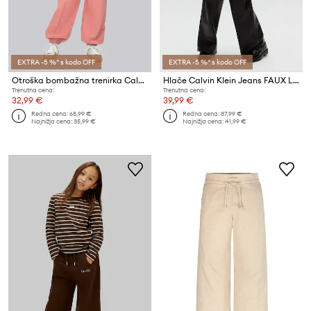
EXTRA -5 %* s kodo OFF
EXTRA -5 %* s kodo OFF
Otroška bombažna trenirka Calvin Klein Jeans
Hlače Calvin Klein Jeans FAUX LEATHER
Trenutna cena:
Trenutna cena:
32,99 €
39,99 €
Redna cena:
68,99 €
Redna cena:
87,99 €
Najnižja cena:
35,99 €
Najnižja cena:
41,99 €