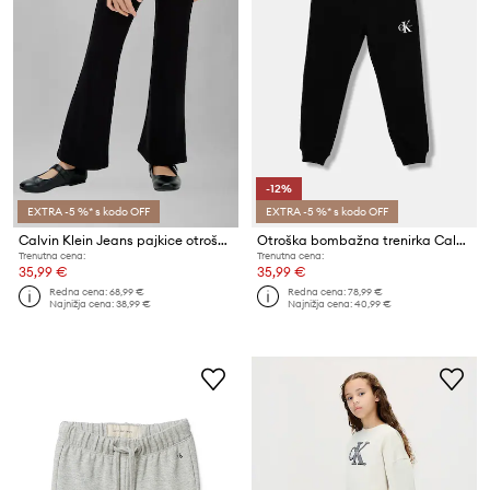
-12%
EXTRA -5 %* s kodo OFF
EXTRA -5 %* s kodo OFF
Calvin Klein Jeans pajkice otroške viskozne
Otroška bombažna trenirka Calvin Klein Jeans
Trenutna cena:
Trenutna cena:
35,99 €
35,99 €
Redna cena:
68,99 €
Redna cena:
78,99 €
Najnižja cena:
38,99 €
Najnižja cena:
40,99 €