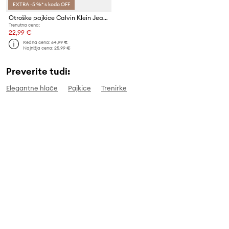
EXTRA -5 %* s kodo OFF
Otroške pajkice Calvin Klein Jeans
Trenutna cena:
22,99 €
Redna cena:
64,99 €
Najnižja cena:
25,99 €
Preverite tudi:
Elegantne hlače
Pajkice
Trenirke