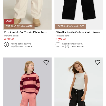
-50%
EXTRA -5 %* s kodo OFF
EXTRA -5 %* s kodo OFF
Otroške hlače Calvin Klein Jeans HR WIDE
Otroške hlače Calvin Klein Jeans
Trenutna cena:
Trenutna cena:
41,99 €
37,99 €
Redna cena:
83,99 €
Redna cena:
83,99 €
Najnižja cena:
83,99 €
Najnižja cena:
41,99 €