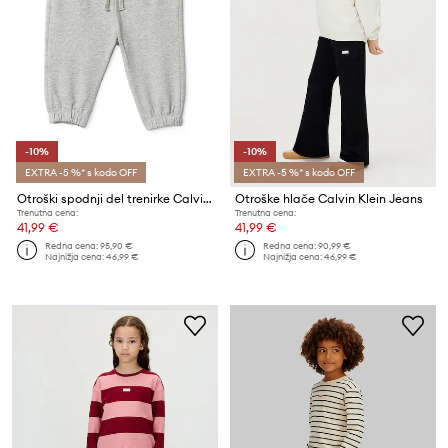
-10%
-10%
EXTRA -5 %* s kodo OFF
EXTRA -5 %* s kodo OFF
Otroški spodnji del trenirke Calvin Klein Jeans
Otroške hlače Calvin Klein Jeans
Trenutna cena:
Trenutna cena:
41,99 €
41,99 €
Redna cena:
95,90 €
Redna cena:
90,99 €
Najnižja cena:
46,99 €
Najnižja cena:
46,99 €