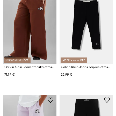
-15 %* s kodo: OFF
-15 %* s kodo: OFF
Calvin Klein Jeans trenirka otroška bombažna
Calvin Klein Jeans pajkice otroške bombažne z elastanom
71,99 €
25,99 €