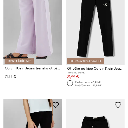
-15 %* s kodo: OFF
EXTRA -5 %* s kodo OFF
Calvin Klein Jeans trenirka otroška bombažna
Otroške pajkice Calvin Klein Jeans
Trenutna cena:
71,99 €
21,99 €
Redna cena:
40,99 €
Najnižja cena:
22,99 €