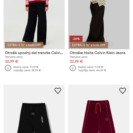
-26%
EXTRA -5 %* s kodo OFF
EXTRA -5 %* s kodo OFF
Otroški spodnji del trenirke Calvin Klein Jeans
Otroške hlače Calvin Klein Jeans
Trenutna cena:
Trenutna cena:
32,99 €
32,99 €
Redna cena:
71,99 €
Redna cena:
71,99 €
Najnižja cena:
35,99 €
Najnižja cena:
44,99 €