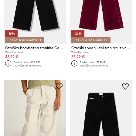
-19%
-26%
EXTRA -5 %* s kodo OFF
EXTRA -5 %* s kodo OFF
Otroška bombažna trenirka Calvin Klein Jeans
Otroški spodnji del trenirke iz velurja Calvin Klein Jeans
Trenutna cena:
Trenutna cena:
33,99 €
35,99 €
Redna cena:
68,99 €
Redna cena:
71,99 €
Najnižja cena:
41,99 €
Najnižja cena:
48,99 €