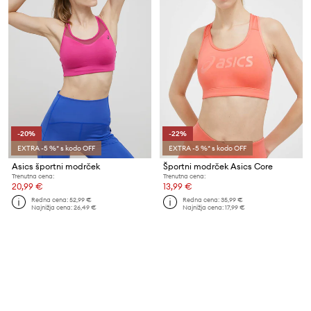
-20%
-22%
EXTRA -5 %* s kodo OFF
EXTRA -5 %* s kodo OFF
Asics športni modrček
Športni modrček Asics Core
Trenutna cena:
Trenutna cena:
20,99 €
13,99 €
Redna cena:
52,99 €
Redna cena:
35,99 €
Najnižja cena:
26,49 €
Najnižja cena:
17,99 €