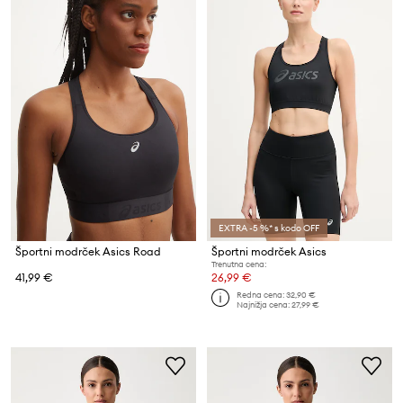
EXTRA -5 %* s kodo OFF
Športni modrček Asics Road
Športni modrček Asics
Trenutna cena:
41,99 €
26,99 €
Redna cena:
32,90 €
Najnižja cena:
27,99 €