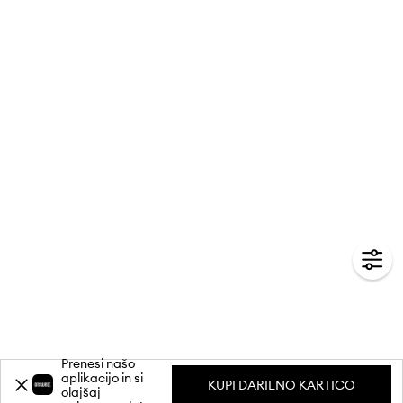
Prenesi našo
aplikacijo in si
KUPI DARILNO KARTICO
olajšaj