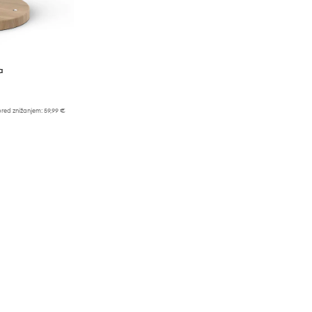
a
pred znižanjem:
59,99 €