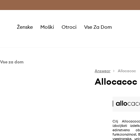
Brezplačna dostava in vračila (v vrednosti 80 € in več) >
Ženske
Moški
Otroci
Vse Za Dom
Vse za dom
Dnevna soba in spalnica
Answear
Allocacoc
Allocacoc
Razsvetljava
Cilj Allocacoc
izboljšati izde
edinstveno o
funkcionalnost.
vsestranske, uni