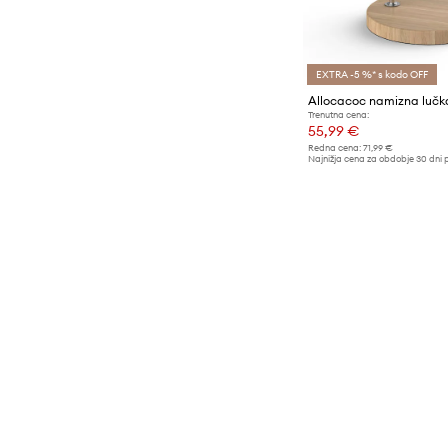
EXTRA -5 %* s kodo OFF
Allocacoc namizna lučk
Trenutna cena:
55,99 €
Redna cena:
71,99 €
Najnižja cena za obdobje 30 dni 