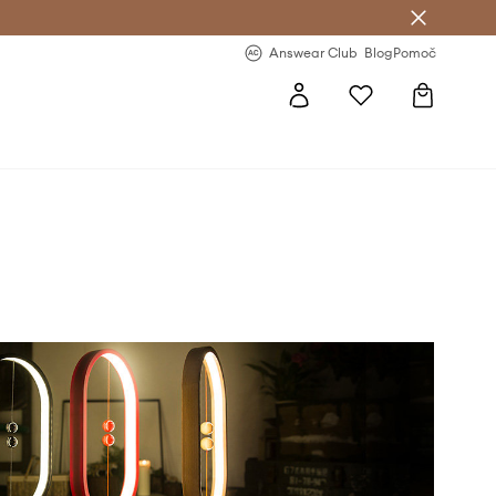
-20 % na prvo naročilo >
Premium Fashion Benefits >
Answear Club
Blog
Pomoč